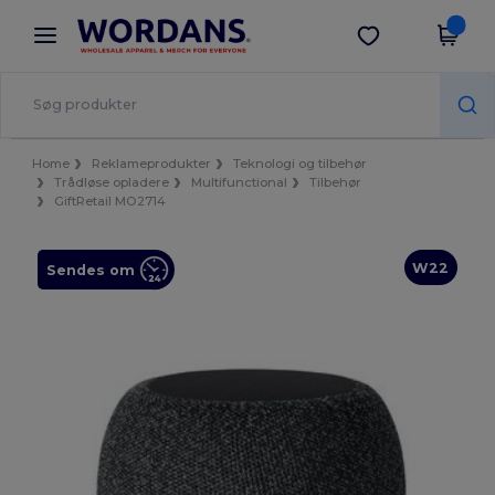
×
Wordans-app
Hent app
Bedre priser i appen!
Home
Reklameprodukter
Teknologi og tilbehør
Trådløse opladere
Multifunctional
Tilbehør
GiftRetail MO2714
W22
Sendes om