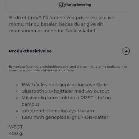
Hurtig levering
Er du et firma? Få fordele ved priser eksklusive
moms, når du betaler, bedes du angive dit
momsnummer inden for Fællesskabet.
Produktbeskrivelse
Bemærk, at farven på produktbilledet på grund af skærmkalibrering muligvis ikke
svarer nøjagtigt til den faktiske produktfarve.
15W trådløs hurtigopladningsoverflade
Bluetooth 5.0-højttaler med 5W output
Miljøvenlig konstruktion i RPET-stof og
bambus
Integreret stemningslys i basen
1200 mAh genopladeligt Li-ION-batteri
VÆGT
400 g.