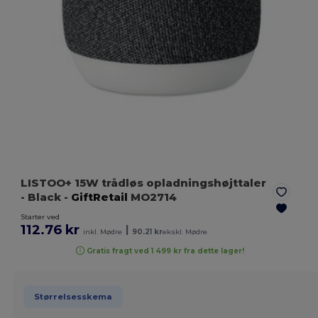
LISTOO+ 15W trådløs opladningshøjttaler
- Black
-
GiftRetail
MO2714
Starter ved
112.76 kr
|
inkl. Mødre
90.21 kr
ekskl. Mødre
Gratis fragt ved 1 499 kr fra dette lager!
Størrelsesskema