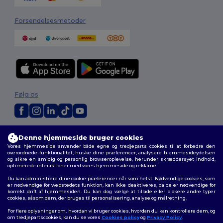
Forsendelsesmetoder
Følg os
2026. Alle rettigheder forbeholdes
Denne hjemmeside bruger cookies
Vilkår og Betingelser
|
Tilpasset politik
|
Fortrolighedspolitik
|
Politik for
Vores hjemmeside anvender både egne og tredjeparts cookies til at forbedre den
cookies
|
Sitemap
overordnede funktionalitet, huske dine præferencer, analysere hjemmesideydelsen
og sikre en smidig og personlig browseroplevelse, herunder skræddersyet indhold,
optimerede interaktioner med vores hjemmeside og reklame.
Du kan administrere dine cookie-præferencer når som helst. Nødvendige cookies, som
er nødvendige for webstedets funktion, kan ikke deaktiveres, da de er nødvendige for
korrekt drift af hjemmesiden. Du kan dog vælge at tillade eller blokere andre typer
cookies, såsom dem, der bruges til personalisering, analyse og målretning.
For flere oplysninger om, hvordan vi bruger cookies, hvordan du kan kontrollere dem, og
om tredjepartscookies, kan du se vores
Cookies policy
og
Privacy Policy
.