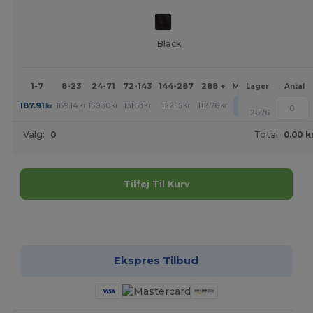
Black
1-7
8-23
24-71
72-143
144-287
288 +
Mere
Lager
Antal
+
187.91
169.14
150.30
131.53
122.15
112.76
kr
kr
kr
kr
kr
kr
2676
Valg:
0
Total:
0.00 k
Tilføj Til Kurv
Tilpas det!
Ekspres Tilbud