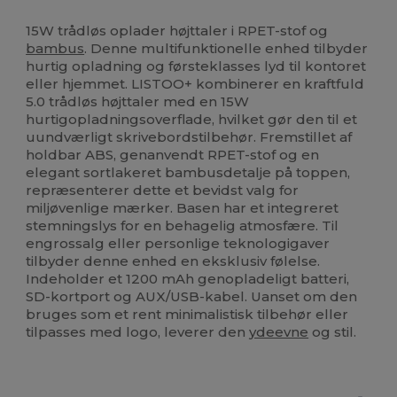
Høj lagerbeholdning
15W trådløs oplader højttaler i RPET-stof og
bambus
. Denne multifunktionelle enhed tilbyder
hurtig opladning og førsteklasses lyd til kontoret
eller hjemmet. LISTOO+ kombinerer en kraftfuld
5.0 trådløs højttaler med en 15W
hurtigopladningsoverflade, hvilket gør den til et
uundværligt skrivebordstilbehør. Fremstillet af
holdbar ABS, genanvendt RPET-stof og en
elegant sortlakeret bambusdetalje på toppen,
repræsenterer dette et bevidst valg for
miljøvenlige mærker. Basen har et integreret
stemningslys for en behagelig atmosfære. Til
engrossalg eller personlige teknologigaver
tilbyder denne enhed en eksklusiv følelse.
Indeholder et 1200 mAh genopladeligt batteri,
SD-kortport og AUX/USB-kabel. Uanset om den
bruges som et rent minimalistisk tilbehør eller
tilpasses med logo, leverer den
ydeevne
og stil.