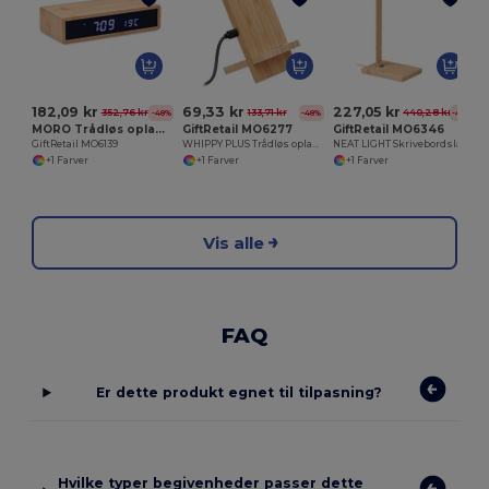
182,09 kr
69,33 kr
227,05 kr
352,76 kr
133,71 kr
440,28 kr
-48%
-48%
-48%
MORO Trådløs oplader i bambus
GiftRetail MO6277
GiftRetail MO6346
GiftRetail MO6139
WHIPPY PLUS Trådløs oplader telefonholder
NEAT LIGHT Skrivebordslampe og oplader 10W
+1 Farver
+1 Farver
+1 Farver
Vis alle
FAQ
Er dette produkt egnet til tilpasning?
Hvilke typer begivenheder passer dette