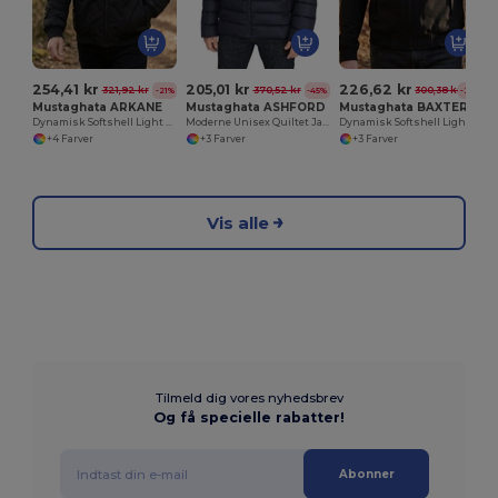
254,41 kr
205,01 kr
226,62 kr
321,92 kr
370,52 kr
300,38 kr
-21%
-45%
-25%
Mustaghata ARKANE
Mustaghata ASHFORD
Mustaghata BAXTER
Dynamisk Softshell Light Jakke
Moderne Unisex Quiltet Jakke med Lynlåslommer
Dynamisk Softshell Light Jakke
+4 Farver
+3 Farver
+3 Farver
Vis alle
Tilmeld dig vores nyhedsbrev
Og få specielle rabatter!
Abonner