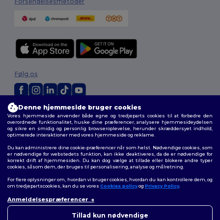
Forsendelsesmetoder
Følg os
Denne hjemmeside bruger cookies
2026. Alle rettigheder forbeholdes
Vores hjemmeside anvender både egne og tredjeparts cookies til at forbedre den
Vilkår og Betingelser
|
Tilpasset politik
|
Fortrolighedspolitik
|
Politik for
overordnede funktionalitet, huske dine præferencer, analysere hjemmesideydelsen
cookies
|
Sitemap
og sikre en smidig og personlig browseroplevelse, herunder skræddersyet indhold,
optimerede interaktioner med vores hjemmeside og reklame.
Du kan administrere dine cookie-præferencer når som helst. Nødvendige cookies, som
er nødvendige for webstedets funktion, kan ikke deaktiveres, da de er nødvendige for
korrekt drift af hjemmesiden. Du kan dog vælge at tillade eller blokere andre typer
cookies, såsom dem, der bruges til personalisering, analyse og målretning.
For flere oplysninger om, hvordan vi bruger cookies, hvordan du kan kontrollere dem, og
om tredjepartscookies, kan du se vores
Cookies policy
og
Privacy Policy
.
Anmeldelsespræferencer
👋
Hej
Hvis du har spørgsmål eller
Tillad kun nødvendige
bekymringer, kan du kontakte