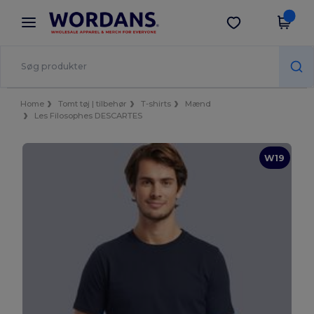
×
Wordans-app
Hent app
Bedre priser i appen!
Home
Tomt tøj | tilbehør
T-shirts
Mænd
Les Filosophes DESCARTES
W19