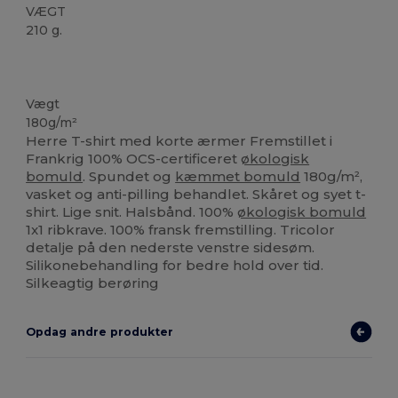
VÆGT
210 g.
Fremstillet i Frankrig
Fremstillet i Europa
Økologisk
Økologisk
Økologisk
Vægt
180g/m²
Herre T-shirt med korte ærmer Fremstillet i
Frankrig 100% OCS-certificeret
økologisk
bomuld
. Spundet og
kæmmet bomuld
180g/m²,
vasket og anti-pilling behandlet. Skåret og syet t-
shirt. Lige snit. Halsbånd. 100%
økologisk bomuld
1x1 ribkrave. 100% fransk fremstilling. Tricolor
detalje på den nederste venstre sidesøm.
Silikonebehandling for bedre hold over tid.
Silkeagtig berøring
Opdag andre produkter