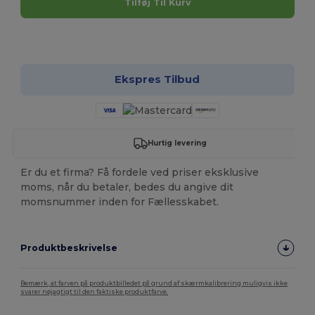
Tilføj Til Kurv
Tilpas det!
Ekspres Tilbud
Hurtig levering
Er du et firma? Få fordele ved priser eksklusive
moms, når du betaler, bedes du angive dit
momsnummer inden for Fællesskabet.
Produktbeskrivelse
Bemærk, at farven på produktbilledet på grund af skærmkalibrering muligvis ikke
svarer nøjagtigt til den faktiske produktfarve.