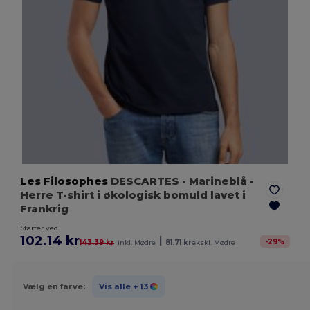
Les Filosophes
DESCARTES
- Marineblå
-
Herre T-shirt i økologisk bomuld lavet i
Frankrig
Starter ved
102.14 kr
|
-
29
%
143.39 kr
inkl. Mødre
81.71 kr
ekskl. Mødre
Vælg en farve:
Vis alle
+ 13