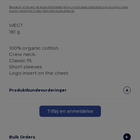
Bemærk, at farven på produktbilledet på grund af skærmkalibrering muligvis ikke
svarer nøjagtigt til den faktiske produktfarve.
VÆGT
181 g.
Økologisk
100% organic cotton.
Crew neck.
Classic fit.
Short sleeves.
Logo insert on the chest.
Produktkundevurderinger
Tilføj en anmeldelse
Bulk Orders