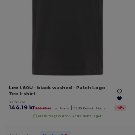
Lee
L60U
- black washed
- Patch Logo
Tee t-shirt
Starter ved
144.19 kr
|
-
41
%
245.86 kr
inkl. Mødre
115.35 kr
ekskl. Mødre
Gratis fragt ved 999 kr fra dette lager!