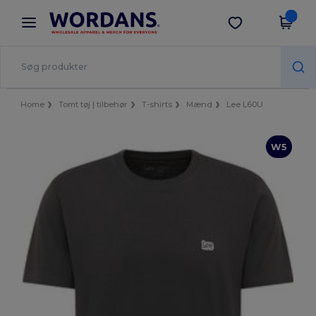
×
Wordans-app
Hent app
Bedre priser i appen!
Home
Tomt tøj | tilbehør
T-shirts
Mænd
Lee L60U
W5