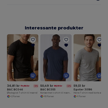
Interessante produkter
36,81 kr
50,49 kr
59,51 kr
74,86 kr
85,19 kr
-51%
-41%
B&C BC046
B&C BC055
Egotier 30186
Økologisk T-shirt til mænd
Kortærmet t-shirt til mænd med rund hals
Herre T-shirt med korte ærmer i kæmmet bomuld
+2 Farver
+10 Farver
+1 Farver