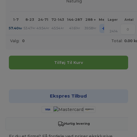
Naturlig
1-7
8-23
24-71
72-143
144-287
288 +
Mere
Lager
Antal
+
57.40
53.47
49.54
45.54
41.61
39.58
kr
kr
kr
kr
kr
kr
2414
Valg:
0
Total:
0.00 k
Tilføj Til Kurv
Tilpas det!
Ekspres Tilbud
Hurtig levering
Er du et firma? Få fordele ved priser eksklusive