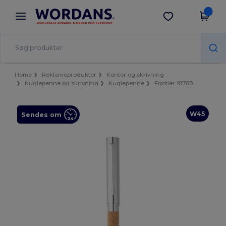
×
Wordans-app
Hent app
Bedre priser i appen!
Home
Reklameprodukter
Kontor og skrivning
Kuglepenne og skrivning
Kuglepenne
Egotier 91788
W45
Sendes om