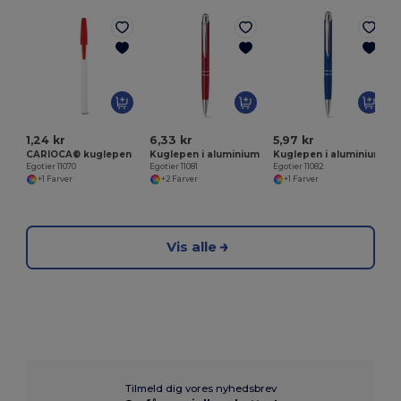
E
1,24 kr
6,33 kr
5,97 kr
CARIOCA® kuglepen
Kuglepen i aluminium
Kuglepen i aluminium
Egotier 11070
Egotier 11081
Egotier 11082
+1 Farver
+2 Farver
+1 Farver
Vis alle
Tilmeld dig vores nyhedsbrev