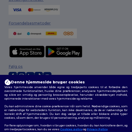
Forsendelsesmetoder
Følg os
Denne hjemmeside bruger cookies
Vores hjemmeside anvender både egne og tredjeparts cookies til at forbedre den
2026. Alle rettigheder forbeholdes
overordnede funktionalitet, huske dine præferencer, analysere hjemmesideydelsen
Vilkår og Betingelser
|
Tilpasset politik
|
Fortrolighedspolitik
|
Politik for
og sikre en smidig og personlig browseroplevelse, herunder skræddersyet indhold,
optimerede interaktioner med vores hjemmeside og reklame.
cookies
|
Sitemap
Du kan administrere dine cookie-præferencer når som helst. Nødvendige cookies, som
er nødvendige for webstedets funktion, kan ikke deaktiveres, da de er nødvendige for
korrekt drift af hjemmesiden. Du kan dog vælge at tillade eller blokere andre typer
cookies, såsom dem, der bruges til personalisering, analyse og målretning.
For flere oplysninger om, hvordan vi bruger cookies, hvordan du kan kontrollere dem, og
om tredjepartscookies, kan du se vores
Cookies policy
og
Privacy Policy
.