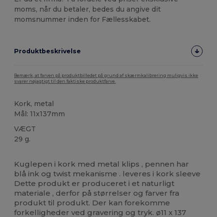
moms, når du betaler, bedes du angive dit
momsnummer inden for Fællesskabet.
Produktbeskrivelse
Bemærk, at farven på produktbilledet på grund af skærmkalibrering muligvis ikke
svarer nøjagtigt til den faktiske produktfarve.
Kork, metal
Mål: 11x137mm
VÆGT
29 g.
Høj lagerbeholdning
Kuglepen i kork med metal klips , pennen har
blå ink og twist mekanisme . leveres i kork sleeve
Dette produkt er produceret i et naturligt
materiale , derfor på størrelser og farver fra
produkt til produkt. Der kan forekomme
forkelligheder ved gravering og tryk. ø11 x 137