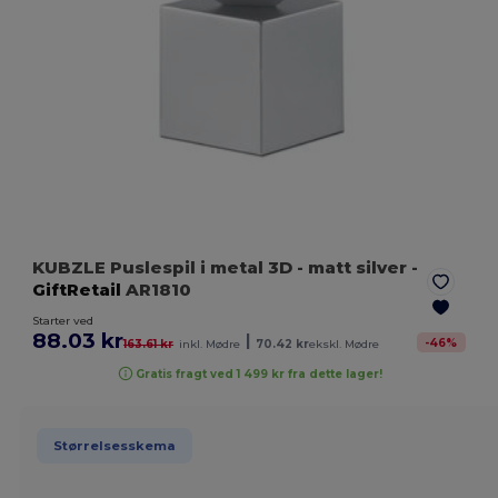
KUBZLE Puslespil i metal 3D
- matt silver
-
GiftRetail
AR1810
Starter ved
88.03 kr
|
-
46
%
163.61 kr
inkl. Mødre
70.42 kr
ekskl. Mødre
Gratis fragt ved 1 499 kr fra dette lager!
Størrelsesskema