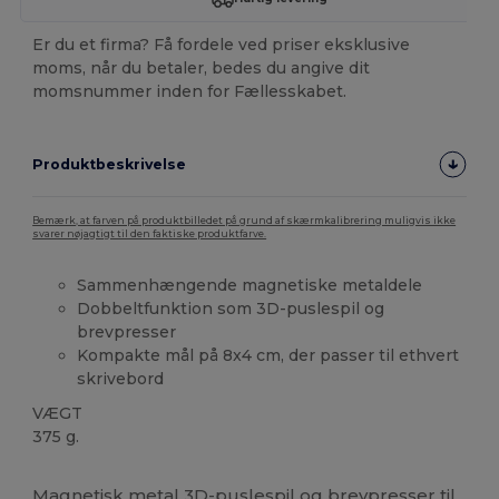
Er du et firma? Få fordele ved priser eksklusive
moms, når du betaler, bedes du angive dit
momsnummer inden for Fællesskabet.
Produktbeskrivelse
Bemærk, at farven på produktbilledet på grund af skærmkalibrering muligvis ikke
svarer nøjagtigt til den faktiske produktfarve.
Sammenhængende magnetiske metaldele
Dobbeltfunktion som 3D-puslespil og
brevpresser
Kompakte mål på 8x4 cm, der passer til ethvert
skrivebord
VÆGT
375 g.
Brugerdefineret
Magnetisk metal 3D-puslespil og brevpresser til