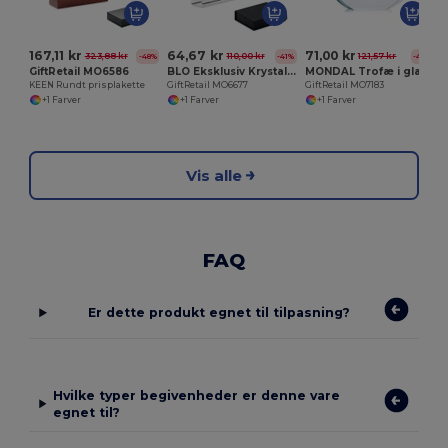
167,11 kr
64,67 kr
71,00 kr
323,88 kr
110,00 kr
121,57 kr
-48%
-41%
-42%
GiftRetail MO6586
BLO Eksklusiv Krystal Trofæ i Gaveæske
MONDAL Trofæ i glas
KEEN Rundt prisplakette
GiftRetail MO6677
GiftRetail MO7183
+1 Farver
+1 Farver
+1 Farver
Vis alle
FAQ
Er dette produkt egnet til tilpasning?
Hvilke typer begivenheder er denne vare
egnet til?