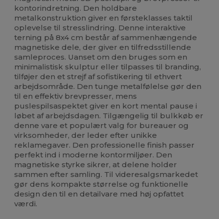
kontorindretning. Den holdbare
metalkonstruktion giver en førsteklasses taktil
oplevelse til stresslindring. Denne interaktive
terning på 8x4 cm består af sammenhængende
magnetiske dele, der giver en tilfredsstillende
samleproces. Uanset om den bruges som en
minimalistisk skulptur eller tilpasses til branding,
tilføjer den et strejf af sofistikering til ethvert
arbejdsområde. Den tunge metalfølelse gør den
til en effektiv brevpresser, mens
puslespilsaspektet giver en kort mental pause i
løbet af arbejdsdagen. Tilgængelig til bulkkøb er
denne vare et populært valg for bureauer og
virksomheder, der leder efter unikke
reklamegaver. Den professionelle finish passer
perfekt ind i moderne kontormiljøer. Den
magnetiske styrke sikrer, at delene holder
sammen efter samling. Til videresalgsmarkedet
gør dens kompakte størrelse og funktionelle
design den til en detailvare med høj opfattet
værdi.