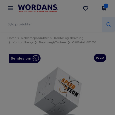
×
Wordans-app
Hent app
Bedre priser i appen!
Home
Reklameprodukter
Kontor og skrivning
Kontortilbehør
Papirvægt/Trofæer
GiftRetail AR1810
W22
Sendes om