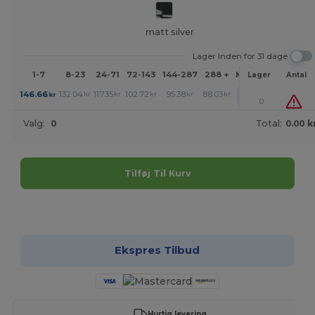
matt silver
Lager Inden for 31 dage
1-7
8-23
24-71
72-143
144-287
288 +
Mere
Lager
Antal
+
146.66
132.04
117.35
102.72
95.38
88.03
kr
kr
kr
kr
kr
kr
0
Valg:
0
Total:
0.00 k
Tilføj Til Kurv
Tilpas det!
Ekspres Tilbud
Hurtig levering