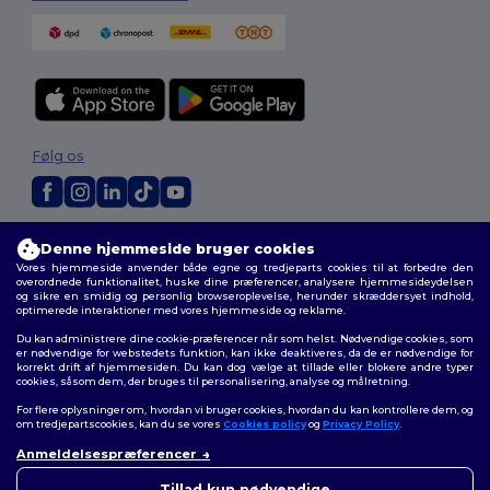
Følg os
2026. Alle rettigheder forbeholdes
Denne hjemmeside bruger cookies
Vilkår og Betingelser
|
Tilpasset politik
|
Fortrolighedspolitik
|
Politik for
Vores hjemmeside anvender både egne og tredjeparts cookies til at forbedre den
cookies
|
Sitemap
overordnede funktionalitet, huske dine præferencer, analysere hjemmesideydelsen
og sikre en smidig og personlig browseroplevelse, herunder skræddersyet indhold,
optimerede interaktioner med vores hjemmeside og reklame.
Du kan administrere dine cookie-præferencer når som helst. Nødvendige cookies, som
er nødvendige for webstedets funktion, kan ikke deaktiveres, da de er nødvendige for
korrekt drift af hjemmesiden. Du kan dog vælge at tillade eller blokere andre typer
cookies, såsom dem, der bruges til personalisering, analyse og målretning.
For flere oplysninger om, hvordan vi bruger cookies, hvordan du kan kontrollere dem, og
om tredjepartscookies, kan du se vores
Cookies policy
og
Privacy Policy
.
Anmeldelsespræferencer
👋
Hej
Hvis du har spørgsmål eller
Tillad kun nødvendige