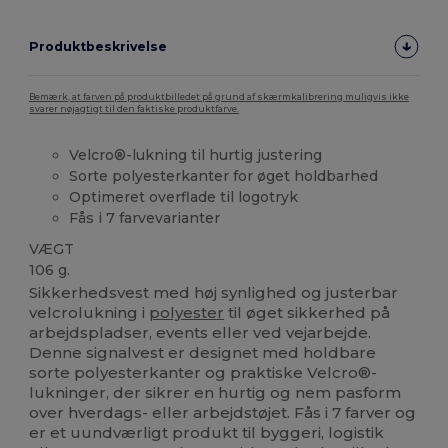
Produktbeskrivelse
Bemærk, at farven på produktbilledet på grund af skærmkalibrering muligvis ikke
svarer nøjagtigt til den faktiske produktfarve.
Velcro®-lukning til hurtig justering
Sorte polyesterkanter for øget holdbarhed
Optimeret overflade til logotryk
Fås i 7 farvevarianter
VÆGT
106 g.
Sikkerhedsvest med høj synlighed og justerbar
velcrolukning i
polyester
til øget sikkerhed på
arbejdspladser, events eller ved vejarbejde.
Denne signalvest er designet med holdbare
sorte polyesterkanter og praktiske Velcro®-
lukninger, der sikrer en hurtig og nem pasform
over hverdags- eller arbejdstøjet. Fås i 7 farver og
er et uundværligt produkt til byggeri, logistik