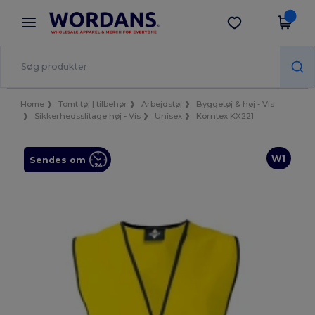
×
Wordans-app
Hent app
Bedre priser i appen!
Home
Tomt tøj | tilbehør
Arbejdstøj
Byggetøj & høj - Vis
Sikkerhedsslitage høj - Vis
Unisex
Korntex KX221
W1
Sendes om