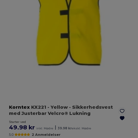
Korntex
KX221
- Yellow
- Sikkerhedsvest
med Justerbar Velcro® Lukning
Starter ved
49.98 kr
|
inkl. Mødre
39.98 kr
ekskl. Mødre
5.0
2 Anmeldelser