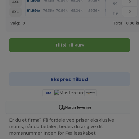
+
81.99
76.31
70.64
65.04
59.36
56.53
kr
kr
kr
kr
kr
kr
4XL
64
+
81.99
76.31
70.64
65.04
59.36
56.53
kr
kr
kr
kr
kr
kr
5XL
119
Valg:
0
Total:
0.00 k
Tilføj Til Kurv
Tilpas det!
Ekspres Tilbud
Hurtig levering
Er du et firma? Få fordele ved priser eksklusive
moms, når du betaler, bedes du angive dit
momsnummer inden for Fællesskabet.