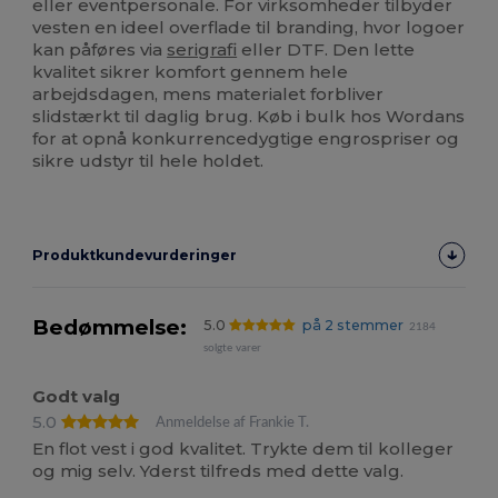
eller eventpersonale. For virksomheder tilbyder
vesten en ideel overflade til branding, hvor logoer
kan påføres via
serigrafi
eller DTF. Den lette
kvalitet sikrer komfort gennem hele
arbejdsdagen, mens materialet forbliver
slidstærkt til daglig brug. Køb i bulk hos Wordans
for at opnå konkurrencedygtige engrospriser og
sikre udstyr til hele holdet.
Produktkundevurderinger
Bedømmelse:
5.0
på 2 stemmer
2184
solgte varer
Godt valg
5.0
Anmeldelse af Frankie T.
En flot vest i god kvalitet. Trykte dem til kolleger
og mig selv. Yderst tilfreds med dette valg.