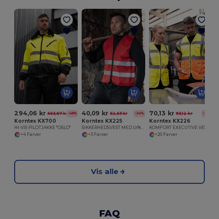
294,06 kr
40,09 kr
70,13 kr
563,67 kr
52,53 kr
93,12 kr
-48%
-24%
-25%
Korntex KX700
Korntex KX225
Korntex KX226
HI-VIS PILOTJAKKE "OSLO"
SIKKERHEDSVEST MED LYNÅS COLOGNE
KOMFORT EXECUTIVE VEST HAMBURG
+4 Farver
+3 Farver
+20 Farver
Vis alle
FAQ