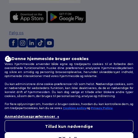
Følg os
2026. Alle rettigheder forbeholdes
Denne hjemmeside bruger cookies
Vilkår og Betingelser
|
Tilpasset politik
|
Fortrolighedspolitik
|
Politik for
Vores hjemmeside anvender både egne og tredjeparts cookies til at forbedre den
cookies
|
Sitemap
overordnede funktionalitet, huske dine præferencer, analysere hjemmesideydelsen
og sikre en smidig og personlig browseroplevelse, herunder skræddersyet indhold,
optimerede interaktioner med vores hjemmeside og reklame.
Du kan administrere dine cookie-præferencer når som helst. Nødvendige cookies, som
er nødvendige for webstedets funktion, kan ikke deaktiveres, da de er nødvendige for
korrekt drift af hjemmesiden. Du kan dog vælge at tillade eller blokere andre typer
cookies, såsom dem, der bruges til personalisering, analyse og målretning.
For flere oplysninger om, hvordan vi bruger cookies, hvordan du kan kontrollere dem, og
om tredjepartscookies, kan du se vores
Cookies policy
og
Privacy Policy
.
Anmeldelsespræferencer
Tillad kun nødvendige