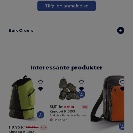
Tilføj en anmeldelse
Bulk Orders
Interessante produkter
51,51 kr
81,04 kr
-36%
Kimood KI0103
Praktisk Halvmåne Rygsæk med SBS Lynlåse
+14 Farver
119,75 kr
162,96 kr
-27%
Kimood KI0102