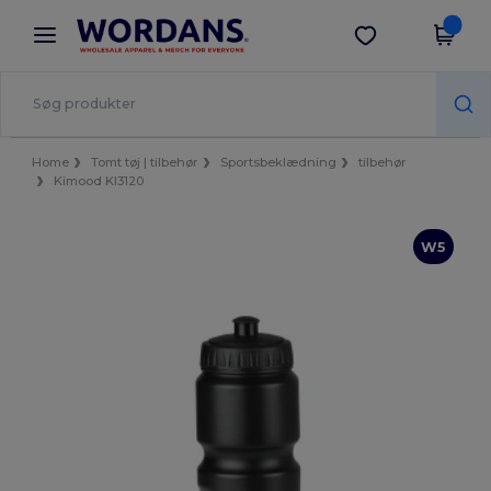
×
Wordans-app
Hent app
Bedre priser i appen!
Home
Tomt tøj | tilbehør
Sportsbeklædning
tilbehør
Kimood KI3120
W5