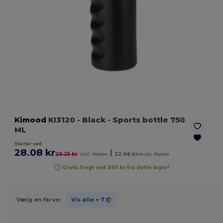
Kimood
KI3120
- Black
- Sports bottle 750
ML
Starter ved
28.08 kr
|
29.25 kr
inkl. Mødre
22.46 kr
ekskl. Mødre
Gratis fragt ved 999 kr fra dette lager!
Vælg en farve:
Vis alle
+ 7