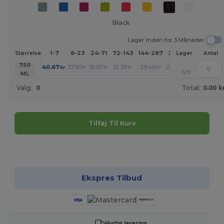
Black
Lager Inden for 3 Måneder
1-7
8-23
24-71
72-143
144-287
288 +
Mere
Størrelse
Lager
Antal
+
750
40.67
37.90
35.07
32.30
29.46
28.08
kr
kr
kr
kr
kr
kr
129
ML
Valg:
0
Total:
0.00 k
Tilføj Til Kurv
Tilpas det!
Ekspres Tilbud
Hurtig levering