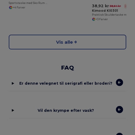
Sportstaske med Sko Rum og Åndbar Ryg
38,92 kr
58,64 kr
-34%
+4 Farver
Kimood KI0301
Praktisk Skuldertaske med Justerbar Rem
+3 Farver
Vis alle
FAQ
Er denne velegnet til serigrafi eller broderi?
Vil den krympe efter vask?