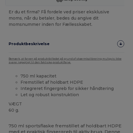
Er du et firma? Få fordele ved priser eksklusive
moms, når du betaler, bedes du angive dit
momsnummer inden for Fællesskabet.
Produktbeskrivelse
Bemærk, at farven på produktbilledet på grund af skærmkalibrering muligvis ikke
svarer nøjagtigt til den faktiske produktfarve.
750 ml kapacitet
Fremstillet af holdbart HDPE
Integreret fingergreb for sikker håndtering
Let og robust konstruktion
VÆGT
60 g.
Høj lagerbeholdning
750 ml sportsflaske fremstillet af holdbart HDPE
med et praktisk fingergreb til aktiv brug. Denne