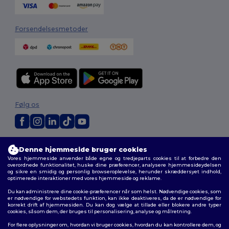
Forsendelsesmetoder
Følg os
2026. Alle rettigheder forbeholdes
Denne hjemmeside bruger cookies
Vilkår og Betingelser
|
Tilpasset politik
|
Fortrolighedspolitik
|
Politik for
Vores hjemmeside anvender både egne og tredjeparts cookies til at forbedre den
cookies
|
Sitemap
overordnede funktionalitet, huske dine præferencer, analysere hjemmesideydelsen
og sikre en smidig og personlig browseroplevelse, herunder skræddersyet indhold,
optimerede interaktioner med vores hjemmeside og reklame.
Du kan administrere dine cookie-præferencer når som helst. Nødvendige cookies, som
er nødvendige for webstedets funktion, kan ikke deaktiveres, da de er nødvendige for
korrekt drift af hjemmesiden. Du kan dog vælge at tillade eller blokere andre typer
cookies, såsom dem, der bruges til personalisering, analyse og målretning.
For flere oplysninger om, hvordan vi bruger cookies, hvordan du kan kontrollere dem, og