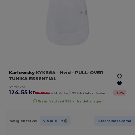
Karlowsky
KYKS64
- Hvid
- PULL-OVER
TUNIKA ESSENTIAL
Starter ved
124.55 kr
|
-
30
%
176.78 kr
inkl. Mødre
99.64 kr
ekskl. Mødre
Gratis fragt ved 999 kr fra dette lager!
Vælg en farve:
Vis alle
+ 7
Størrelsesskema