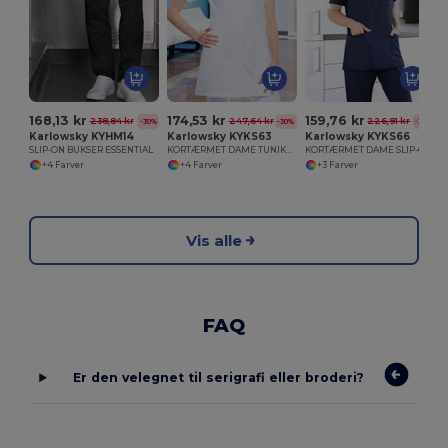
168,13 kr
174,53 kr
159,76 kr
238,84 kr
247,64 kr
226,91 kr
-30%
-30%
-30%
Karlowsky KYHM14
Karlowsky KYKS63
Karlowsky KYKS66
SLIP-ON BUKSER ESSENTIAL
KORTÆRMET DAME TUNIKA ESSENTIAL
KORTÆRMET DAME SLIP-ON TUNIKA ESSENTIAL
+4 Farver
+4 Farver
+3 Farver
Vis alle
FAQ
Er den velegnet til serigrafi eller broderi?