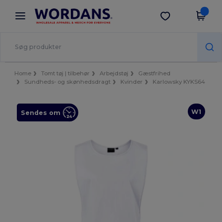
×
Wordans-app
Hent app
Bedre priser i appen!
Home
Tomt tøj | tilbehør
Arbejdstøj
Gæstfrihed
Sundheds- og skønhedsdragt
Kvinder
Karlowsky KYKS64
W1
Sendes om