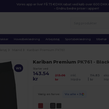
Vores app er live! Få 75 €DKK rabat ved køb over 600 DK
– Endnu bedre priser i appen!
Jakker
Hovedbeklædning
Arbejdstøj
Sportsbeklædning
tilbehør
etøj
Mænd
Kariban Premium PK761
Kariban Premium
PK761
- Blac
W5
Starter ved
143.54
213.06
inkl.
114.83
eks
kr
|
kr
Mødre
kr
Mø
Vælg en farve:
Vis alle
+ 3