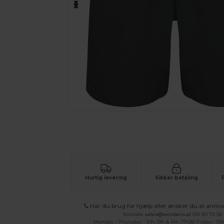
Anmod om et tilpasset tilbud på di
Hurtig levering
Sikker betaling
Har du brug for hjælp eller ønsker du at anmo
Kontakt
sales@wordans.at
OR
80 70 58
Monday - Thursday : 10h-13h & 14h-17h30 Friday : 10h