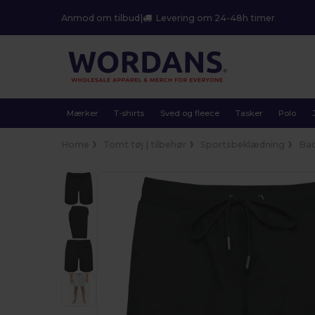
Anmod om tilbud
|
Levering om 24-48h timer
Mærker
T-shirts
Sved og fleece
Tasker
Polo
Home
Tomt tøj | tilbehør
Sportsbeklædning
Bad