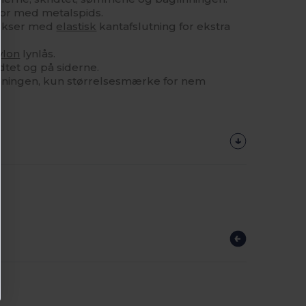
snor med metalspids.
ukser med
elastisk
kantafslutning for ekstra
ylon
lynlås.
dtet og på siderne.
nningen, kun størrelsesmærke for nem