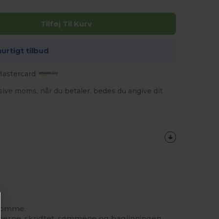
Tilføj Til Kurv
hurtigt tilbud
usive moms, når du betaler, bedes du angive dit
lomme.
erne, skridtet, sømmene og baglinningen.