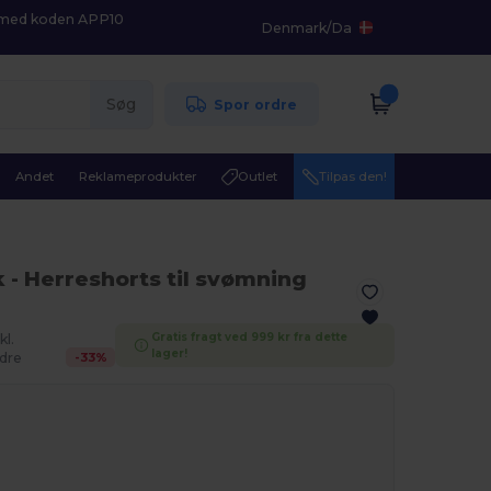
K med koden APP10
Denmark
/
Da
Søg
Spor ordre
Andet
Reklameprodukter
Outlet
Tilpas den!
k
- Herreshorts til svømning
Gratis fragt ved 999 kr fra dette
kl.
lager!
-
33
%
dre