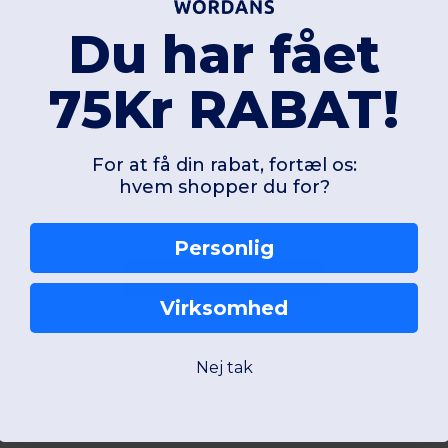
Elastisk linning med flad 
Du har fået
Indvendige mesh-underb
komfort.
Baglomme med kant og
n
75Kr RABAT!
Dobbelt nålefinish ved skri
Ingen mærketikette ved li
adgang til dekoration.
For at få din rabat, fortæl os:
hvem shopper du for?
Personlig
Tilføj en anmeldelse
Virksomhed
Nej tak