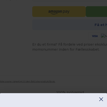
Få et 
Er du et firma? Få fordele ved priser ekskl
momsnummer inden for Fællesskabet.
ke svarer nøjagtigt til den faktiske produktfarve.
100% polyamid.
Lige pasform.
2 sidelommer med mesh-
Forstærket syning på lomm