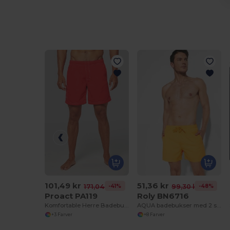
101,49 kr
51,36 kr
-41%
-48%
171,04 kr
99,30 kr
Proact PA119
Roly BN6716
Komfortable Herre Badebukser med Hurtigtørrende Stof
AQUA badebukser med 2 sidelommer
+3 Farver
+8 Farver