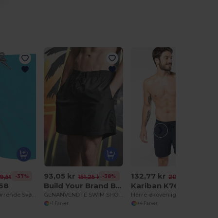
93,05 kr
132,77 kr
-37%
-38%
-35%
9,59 kr
151,25 kr
202,71 kr
168
Build Your Brand BY153
Kariban K760
Trendy Hurtigtørrende Svømmeshorts med Lommer
GENANVENDTE SWIM SHORTS
Herre-økovenlige svømmeshorts
+1 Farver
+4 Farver