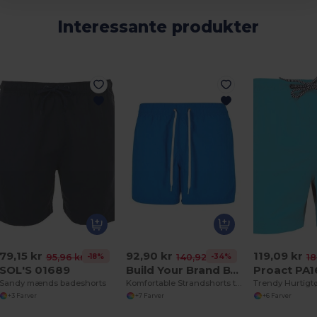
Interessante produkter
79,15 kr
92,90 kr
119,09 kr
-18%
-34%
95,96 kr
140,92 kr
18
SOL'S 01689
Build Your Brand BY050
Proact PA
Sandy mænds badeshorts
Komfortable Strandshorts til Ferie
+3 Farver
+7 Farver
+6 Farver