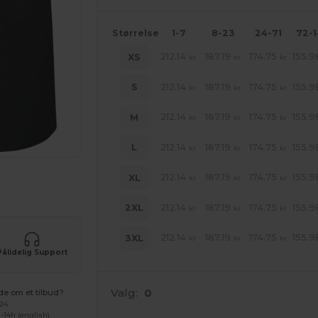
Størrelse
1-7
8-23
24-71
72-
212.14
187.19
174.75
155.9
XS
kr
kr
kr
212.14
187.19
174.75
155.9
S
kr
kr
kr
212.14
187.19
174.75
155.9
M
kr
kr
kr
212.14
187.19
174.75
155.9
L
kr
kr
kr
212.14
187.19
174.75
155.9
XL
kr
kr
kr
ne produkter
212.14
187.19
174.75
155.9
2XL
kr
kr
kr
212.14
187.19
174.75
155.9
3XL
kr
kr
kr
Pålidelig Support
Valg:
0
de om et tilbud?
 24
-14h (english)