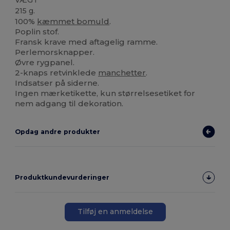
215 g.
100%
kæmmet bomuld
.
Poplin stof.
Fransk krave med aftagelig ramme.
Perlemorsknapper.
Øvre rygpanel.
2-knaps retvinklede
manchetter
.
Indsatser på siderne.
Ingen mærketikette, kun størrelsesetiket for
nem adgang til dekoration.
Opdag andre produkter
Produktkundevurderinger
Tilføj en anmeldelse