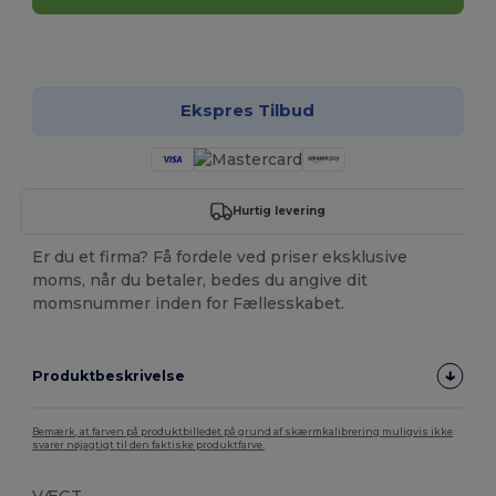
Tilpas det!
Ekspres Tilbud
Hurtig levering
Er du et firma? Få fordele ved priser eksklusive
moms, når du betaler, bedes du angive dit
momsnummer inden for Fællesskabet.
Produktbeskrivelse
Bemærk, at farven på produktbilledet på grund af skærmkalibrering muligvis ikke
svarer nøjagtigt til den faktiske produktfarve.
VÆGT