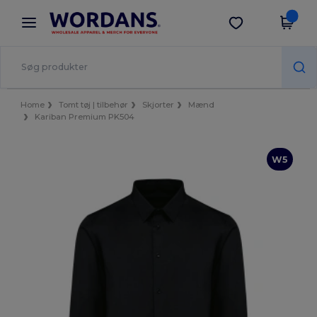
×
Wordans-app
Hent app
Bedre priser i appen!
Home
Tomt tøj | tilbehør
Skjorter
Mænd
Kariban Premium PK504
W5