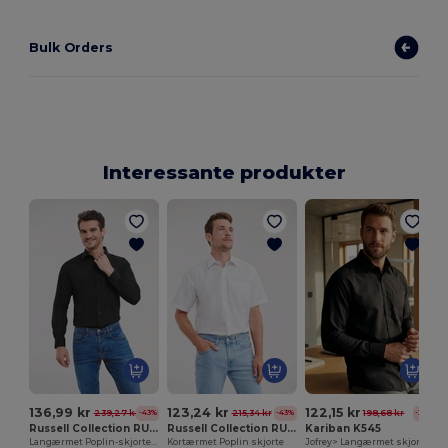
Bulk Orders
Interessante produkter
136,99 kr
123,24 kr
122,15 kr
239,27 kr
215,34 kr
198,68 kr
-43%
-43%
-39%
Russell Collection RU934M
Russell Collection RU935M
Kariban K545
Langærmet Poplin-skjorte til mænd
Kortærmet Poplin skjorte
Jofrey> Langærmet skjorte