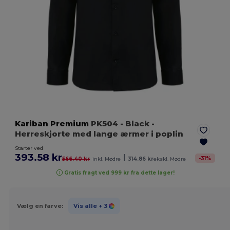
Kariban Premium
PK504
- Black
-
Herreskjorte med lange ærmer i poplin
Starter ved
393.58 kr
|
-
31
%
566.40 kr
inkl. Mødre
314.86 kr
ekskl. Mødre
Gratis fragt ved 999 kr fra dette lager!
Vælg en farve:
Vis alle
+ 3