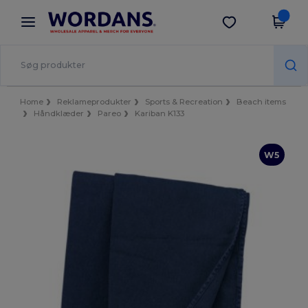
×
Wordans-app
Hent app
Bedre priser i appen!
Home
Reklameprodukter
Sports & Recreation
Beach items
Håndklæder
Pareo
Kariban K133
W5