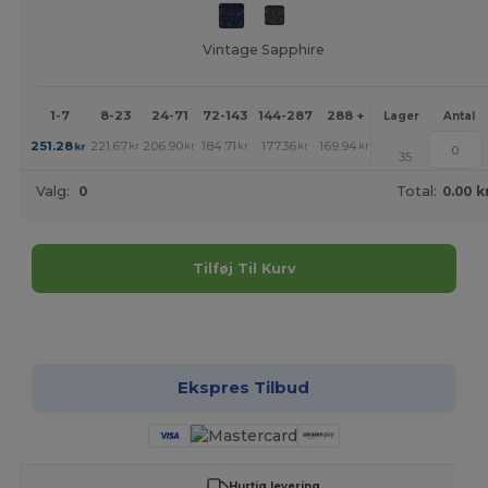
Vintage Sapphire
1-7
8-23
24-71
72-143
144-287
288 +
Mere
Lager
Antal
+
251.28
221.67
206.90
184.71
177.36
169.94
kr
kr
kr
kr
kr
kr
35
Valg:
0
Total:
0.00 k
Tilføj Til Kurv
Tilpas det!
Ekspres Tilbud
Hurtig levering