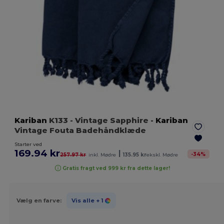
Kariban
K133
- Vintage Sapphire
-
Kariban
Vintage Fouta Badehåndklæde
Starter ved
169.94 kr
|
-
34
%
257.97 kr
inkl. Mødre
135.95 kr
ekskl. Mødre
Gratis fragt ved 999 kr fra dette lager!
Vælg en farve:
Vis alle
+ 1