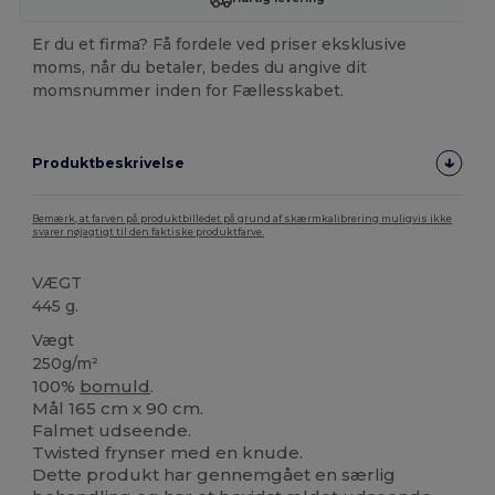
Er du et firma? Få fordele ved priser eksklusive
moms, når du betaler, bedes du angive dit
momsnummer inden for Fællesskabet.
Produktbeskrivelse
Bemærk, at farven på produktbilledet på grund af skærmkalibrering muligvis ikke
svarer nøjagtigt til den faktiske produktfarve.
VÆGT
445 g.
Vægt
250g/m²
100%
bomuld
.
Mål 165 cm x 90 cm.
Falmet udseende.
Twisted frynser med en knude.
Dette produkt har gennemgået en særlig