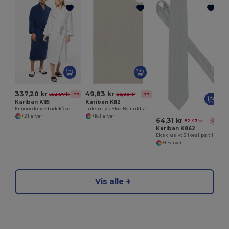
337,20 kr
49,83 kr
552,97 kr
80,90 kr
-39%
-38%
Kariban K115
Kariban K112
Kimono krave badekåbe
Luksuriøs Blød Bomuldshåndklæde
+2 Farver
+16 Farver
64,31 kr
82,43 kr
-22%
Kariban K862
Eksklusivt Silkeslips til Stilfulde Mænd
+1 Farver
Vis alle