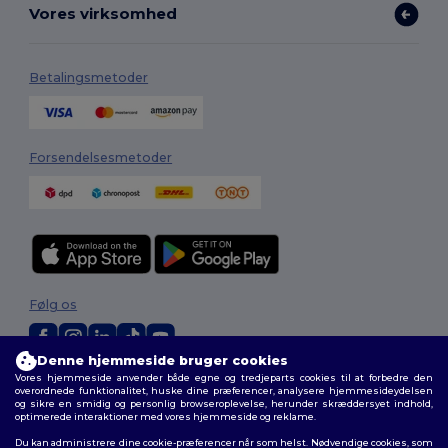
Vores virksomhed
Betalingsmetoder
Forsendelsesmetoder
Følg os
Denne hjemmeside bruger cookies
Vores hjemmeside anvender både egne og tredjeparts cookies til at forbedre den
2026. Alle rettigheder forbeholdes
overordnede funktionalitet, huske dine præferencer, analysere hjemmesideydelsen
Vilkår og Betingelser
|
Tilpasset politik
|
Fortrolighedspolitik
|
Politik for
og sikre en smidig og personlig browseroplevelse, herunder skræddersyet indhold,
cookies
|
Sitemap
optimerede interaktioner med vores hjemmeside og reklame.
Du kan administrere dine cookie-præferencer når som helst. Nødvendige cookies, som