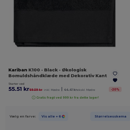
Kariban
K100
- Black
- Økologisk
Bomuldshåndklæde med Dekorativ Kant
Starter ved
55.51 kr
|
-
20
%
69.59 kr
inkl. Mødre
44.41 kr
ekskl. Mødre
Gratis fragt ved 999 kr fra dette lager!
Vælg en farve:
Vis alle
+ 6
Størrelsesskema