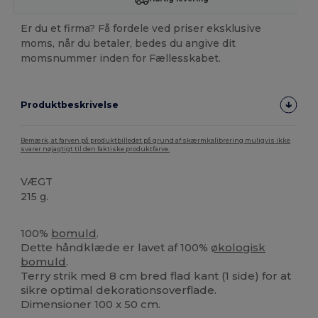
Er du et firma? Få fordele ved priser eksklusive
moms, når du betaler, bedes du angive dit
momsnummer inden for Fællesskabet.
Produktbeskrivelse
Bemærk, at farven på produktbilledet på grund af skærmkalibrering muligvis ikke
svarer nøjagtigt til den faktiske produktfarve.
VÆGT
215 g.
Økologisk
Høj lagerbeholdning
100%
bomuld
.
Dette håndklæde er lavet af 100%
økologisk
bomuld
.
Terry strik med 8 cm bred flad kant (1 side) for at
sikre optimal dekorationsoverflade.
Dimensioner 100 x 50 cm.