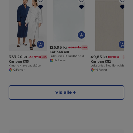
125,93 kr
208,21 kr
-40%
Kariban K111
337,20 kr
49,83 kr
Luksuriøs Strandhåndklæde i Ren Bomuld
552,97 kr
80,90 kr
-39%
-38%
+17 Farver
Kariban K115
Kariban K112
Kimono krave badekåbe
Luksuriøs Blød Bomuldshåndklæde
+2 Farver
+16 Farver
Vis alle