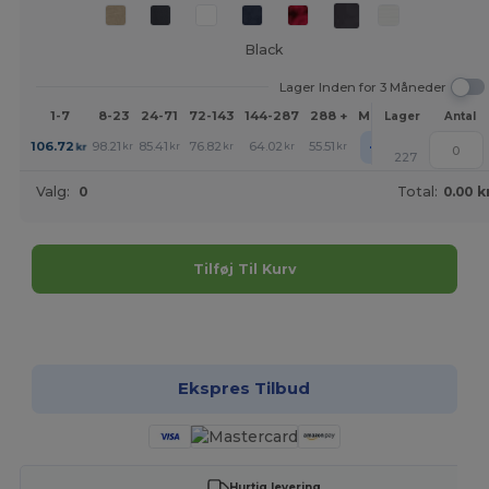
Black
Lager Inden for 3 Måneder
1-7
8-23
24-71
72-143
144-287
288 +
Mere
Lager
Antal
+
106.72
98.21
85.41
76.82
64.02
55.51
kr
kr
kr
kr
kr
kr
227
Valg:
0
Total:
0.00 k
Tilføj Til Kurv
Tilpas det!
Ekspres Tilbud
Hurtig levering