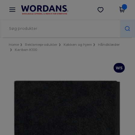
×
Wordans-app
Hent app
Bedre priser i appen!
Home
Reklameprodukter
Køkken og hjem
Håndklæder
Kariban K100
W5