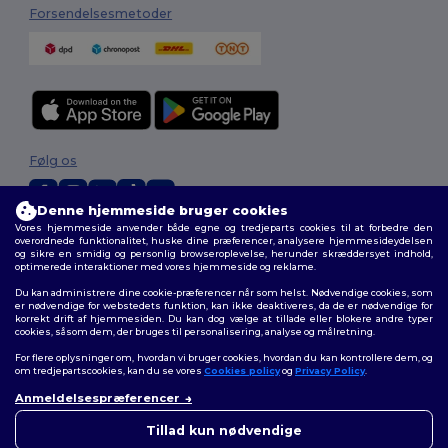
Forsendelsesmetoder
Følg os
Denne hjemmeside bruger cookies
Vores hjemmeside anvender både egne og tredjeparts cookies til at forbedre den
2026. Alle rettigheder forbeholdes
overordnede funktionalitet, huske dine præferencer, analysere hjemmesideydelsen
og sikre en smidig og personlig browseroplevelse, herunder skræddersyet indhold,
Vilkår og Betingelser
|
Tilpasset politik
|
Fortrolighedspolitik
|
Politik for
optimerede interaktioner med vores hjemmeside og reklame.
cookies
|
Sitemap
Du kan administrere dine cookie-præferencer når som helst. Nødvendige cookies, som
er nødvendige for webstedets funktion, kan ikke deaktiveres, da de er nødvendige for
korrekt drift af hjemmesiden. Du kan dog vælge at tillade eller blokere andre typer
cookies, såsom dem, der bruges til personalisering, analyse og målretning.
For flere oplysninger om, hvordan vi bruger cookies, hvordan du kan kontrollere dem, og
om tredjepartscookies, kan du se vores
Cookies policy
og
Privacy Policy
.
Anmeldelsespræferencer
👋
Hej
Hvis du har spørgsmål eller
Tillad kun nødvendige
bekymringer, kan du kontakte