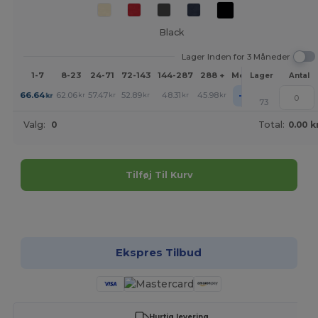
Black
Lager Inden for 3 Måneder
1-7
8-23
24-71
72-143
144-287
288 +
Mere
Lager
Antal
+
66.64
62.06
57.47
52.89
48.31
45.98
kr
kr
kr
kr
kr
kr
73
Valg:
0
Total:
0.00 k
Tilføj Til Kurv
Tilpas det!
Ekspres Tilbud
Hurtig levering