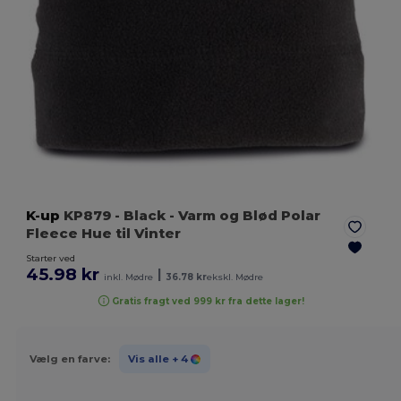
K-up
KP879
- Black
- Varm og Blød Polar
Fleece Hue til Vinter
Starter ved
45.98 kr
|
inkl. Mødre
36.78 kr
ekskl. Mødre
Gratis fragt ved 999 kr fra dette lager!
Vælg en farve:
Vis alle
+ 4