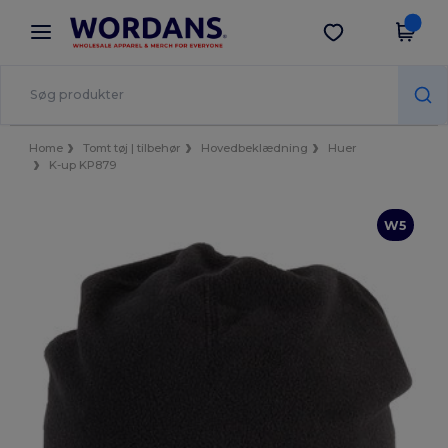
×
Wordans-app
Hent app
Bedre priser i appen!
Home
Tomt tøj | tilbehør
Hovedbeklædning
Huer
K-up KP879
W5