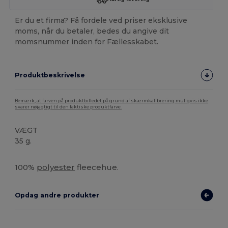
Er du et firma? Få fordele ved priser eksklusive
moms, når du betaler, bedes du angive dit
momsnummer inden for Fællesskabet.
Produktbeskrivelse
Bemærk, at farven på produktbilledet på grund af skærmkalibrering muligvis ikke
svarer nøjagtigt til den faktiske produktfarve.
VÆGT
35 g.
Høj lagerbeholdning
100%
polyester
fleecehue.
Opdag andre produkter