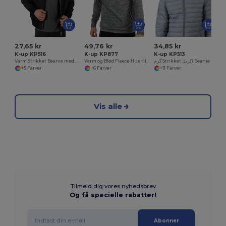
27,65 kr
49,76 kr
34,85 kr
K-up KP516
K-up KP877
K-up KP513
Varm Strikket Beanie med Ribkant
Varm og Blød Fleece Hue til Vinterbrug
گرم Strikket اکریل Beanie Hat کے لئے سردی
+5 Farver
+6 Farver
+11 Farver
Vis alle
Tilmeld dig vores nyhedsbrev
Og få specielle rabatter!
Abonner