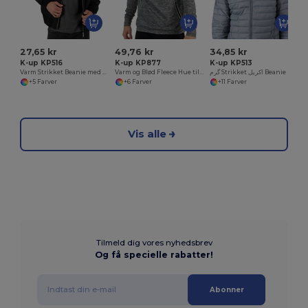
27,65 kr
49,76 kr
34,85 kr
K-up KP516
K-up KP877
K-up KP513
Varm Strikket Beanie med Ribkant
Varm og Blød Fleece Hue til Vinterbrug
گرم Strikket اکریل Beanie Hat کے لئے سردی
+5 Farver
+6 Farver
+11 Farver
Vis alle
Tilmeld dig vores nyhedsbrev
Og få specielle rabatter!
Abonner