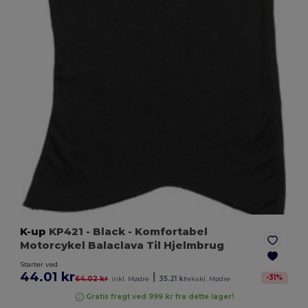
K-up
KP421
- Black
- Komfortabel
Motorcykel Balaclava Til Hjelmbrug
Starter ved
44.01 kr
|
-
31
%
64.02 kr
inkl. Mødre
35.21 kr
ekskl. Mødre
Gratis fragt ved 999 kr fra dette lager!