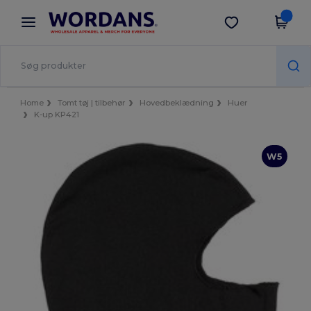
×
Wordans-app
Hent app
Bedre priser i appen!
Home
Tomt tøj | tilbehør
Hovedbeklædning
Huer
K-up KP421
W5