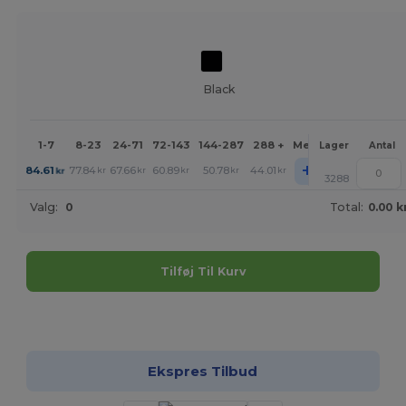
Black
1-7
8-23
24-71
72-143
144-287
288 +
Mere
Lager
Antal
+
84.61
77.84
67.66
60.89
50.78
44.01
kr
kr
kr
kr
kr
kr
3288
Valg:
0
Total:
0.00 k
Tilføj Til Kurv
Tilpas det!
Ekspres Tilbud