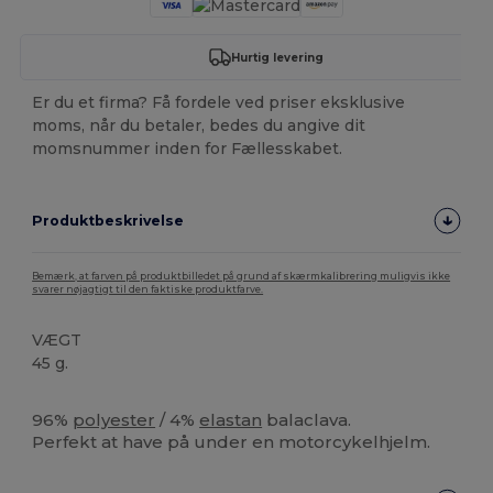
Hurtig levering
Er du et firma? Få fordele ved priser eksklusive
moms, når du betaler, bedes du angive dit
momsnummer inden for Fællesskabet.
Produktbeskrivelse
Bemærk, at farven på produktbilledet på grund af skærmkalibrering muligvis ikke
svarer nøjagtigt til den faktiske produktfarve.
VÆGT
45 g.
Høj lagerbeholdning
96%
polyester
/ 4%
elastan
balaclava.
Perfekt at have på under en motorcykelhjelm.