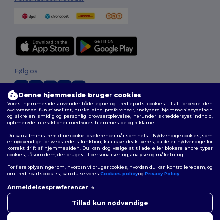
Følg os
Denne hjemmeside bruger cookies
Vores hjemmeside anvender både egne og tredjeparts cookies til at forbedre den
2026. Alle rettigheder forbeholdes
overordnede funktionalitet, huske dine præferencer, analysere hjemmesideydelsen
og sikre en smidig og personlig browseroplevelse, herunder skræddersyet indhold,
Vilkår og Betingelser
|
Tilpasset politik
|
Fortrolighedspolitik
|
Politik for
optimerede interaktioner med vores hjemmeside og reklame.
cookies
|
Sitemap
Du kan administrere dine cookie-præferencer når som helst. Nødvendige cookies, som
er nødvendige for webstedets funktion, kan ikke deaktiveres, da de er nødvendige for
korrekt drift af hjemmesiden. Du kan dog vælge at tillade eller blokere andre typer
cookies, såsom dem, der bruges til personalisering, analyse og målretning.
For flere oplysninger om, hvordan vi bruger cookies, hvordan du kan kontrollere dem, og
om tredjepartscookies, kan du se vores
Cookies policy
og
Privacy Policy
.
Anmeldelsespræferencer
👋
Hej
Hvis du har spørgsmål eller
Tillad kun nødvendige
bekymringer, kan du kontakte
os når som helst. Vores chatbot