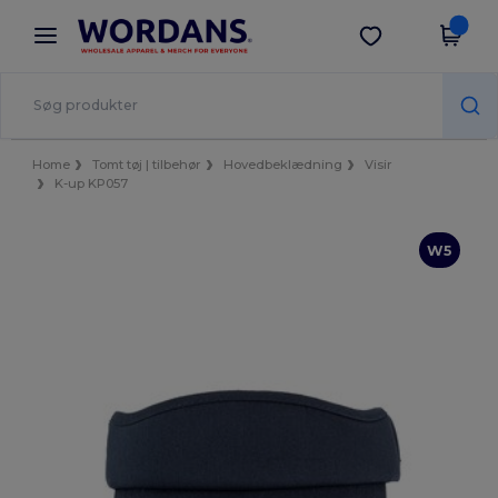
×
Wordans-app
Hent app
Bedre priser i appen!
Home
Tomt tøj | tilbehør
Hovedbeklædning
Visir
K-up KP057
W5