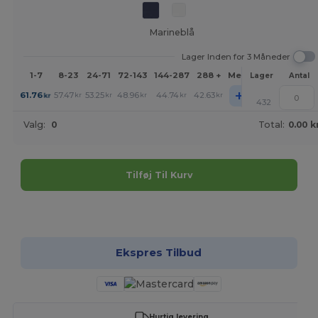
Marineblå
Lager Inden for 3 Måneder
1-7
8-23
24-71
72-143
144-287
288 +
Mere
Lager
Antal
+
61.76
57.47
53.25
48.96
44.74
42.63
kr
kr
kr
kr
kr
kr
432
Valg:
0
Total:
0.00 k
Tilføj Til Kurv
Tilpas det!
Ekspres Tilbud
Hurtig levering