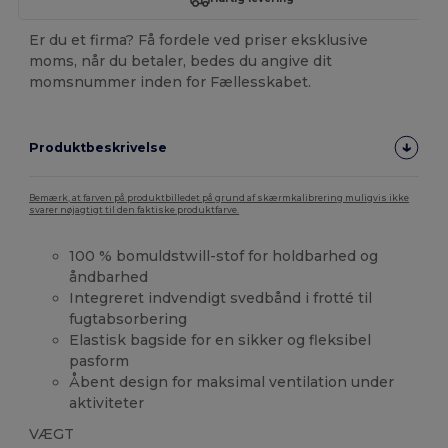
Er du et firma? Få fordele ved priser eksklusive
moms, når du betaler, bedes du angive dit
momsnummer inden for Fællesskabet.
Produktbeskrivelse
Bemærk, at farven på produktbilledet på grund af skærmkalibrering muligvis ikke
svarer nøjagtigt til den faktiske produktfarve.
100 % bomuldstwill-stof for holdbarhed og
åndbarhed
Integreret indvendigt svedbånd i frotté til
fugtabsorbering
Elastisk bagside for en sikker og fleksibel
pasform
Åbent design for maksimal ventilation under
aktiviteter
VÆGT