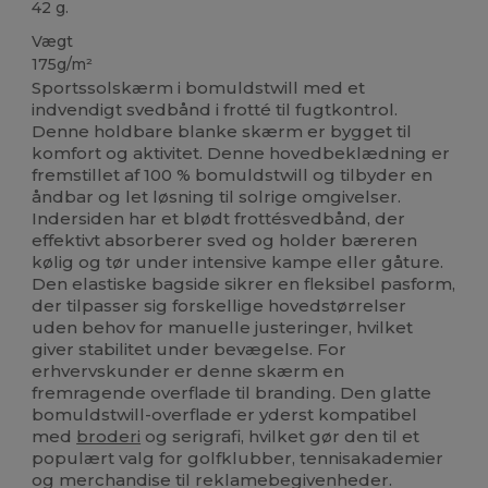
42 g.
Vægt
175g/m²
Sportssolskærm i bomuldstwill med et
indvendigt svedbånd i frotté til fugtkontrol.
Denne holdbare blanke skærm er bygget til
komfort og aktivitet. Denne hovedbeklædning er
fremstillet af 100 % bomuldstwill og tilbyder en
åndbar og let løsning til solrige omgivelser.
Indersiden har et blødt frottésvedbånd, der
effektivt absorberer sved og holder bæreren
kølig og tør under intensive kampe eller gåture.
Den elastiske bagside sikrer en fleksibel pasform,
der tilpasser sig forskellige hovedstørrelser
uden behov for manuelle justeringer, hvilket
giver stabilitet under bevægelse. For
erhvervskunder er denne skærm en
fremragende overflade til branding. Den glatte
bomuldstwill-overflade er yderst kompatibel
med
broderi
og serigrafi, hvilket gør den til et
populært valg for golfklubber, tennisakademier
og merchandise til reklamebegivenheder.