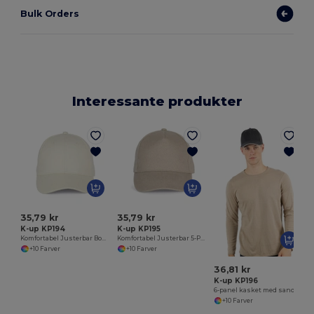
Bulk Orders
Interessante produkter
35,79 kr
35,79 kr
K-up KP194
K-up KP195
Komfortabel Justerbar Bomuldskasket
Komfortabel Justerbar 5-Panel Kasket i Børstet Bomuld
+10 Farver
+10 Farver
36,81 kr
K-up KP196
6-panel kasket med sandwichskygge
+10 Farver