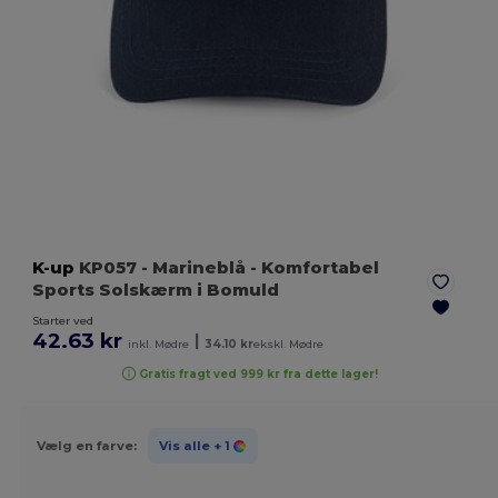
K-up
KP057
- Marineblå
- Komfortabel
Sports Solskærm i Bomuld
Starter ved
42.63 kr
|
inkl. Mødre
34.10 kr
ekskl. Mødre
Gratis fragt ved 999 kr fra dette lager!
Vælg en farve:
Vis alle
+ 1