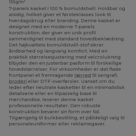
155g/m²
7-panels kasket i 100 % bomuldstwill. Holdbar og
alsidig, hvilket giver et førsteklasses look til
hverdagsbrug eller branding. Denne kasket er
designet med en moderne 7-panels
konstruktion, der giver en unik profil
sammenlignet med standard hovedbeklædning.
Det højkvalitets bomuldstwill-stof sikrer
åndbarhed og langvarig komfort. Med en
praktisk størrelsesjustering med velcrolukning
tilbyder den en justerbar pasform til forskellige
hovedstørrelser. For virksomheder er det flade
frontpanel et fremragende
lærred
til serigrafi,
broderi
eller DTF-overførsler. Uanset om du
leder efter neutrale kasketter til en minimalistisk
detailserie eller en tilpasselig base til
merchandise, leverer denne kasket
professionelle resultater. Den robuste
konstruktion bevarer sin form over tid.
Tilgængelig til bulkbestilling, et pålideligt valg til
personaleuniformer eller reklamegaver.