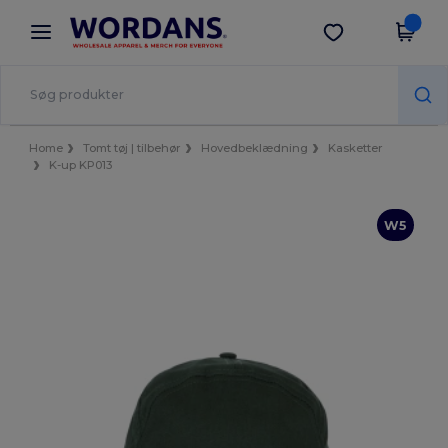
×
Wordans-app
Hent app
Bedre priser i appen!
Home
Tomt tøj | tilbehør
Hovedbeklædning
Kasketter
K-up KP013
W5