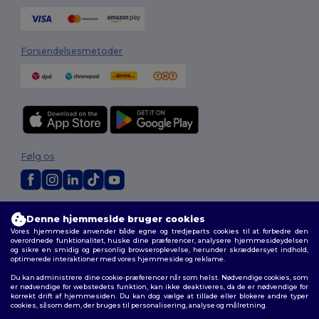
Forsendelsesmetoder
Følg os
2026. Alle rettigheder forbeholdes
Denne hjemmeside bruger cookies
Vilkår og Betingelser
|
Tilpasset politik
|
Fortrolighedspolitik
|
Politik for
Vores hjemmeside anvender både egne og tredjeparts cookies til at forbedre den
cookies
|
Sitemap
overordnede funktionalitet, huske dine præferencer, analysere hjemmesideydelsen
og sikre en smidig og personlig browseroplevelse, herunder skræddersyet indhold,
optimerede interaktioner med vores hjemmeside og reklame.
Du kan administrere dine cookie-præferencer når som helst. Nødvendige cookies, som
er nødvendige for webstedets funktion, kan ikke deaktiveres, da de er nødvendige for
korrekt drift af hjemmesiden. Du kan dog vælge at tillade eller blokere andre typer
cookies, såsom dem, der bruges til personalisering, analyse og målretning.