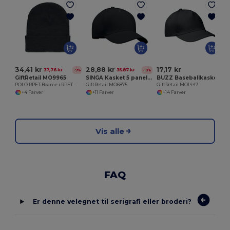
G
34,41 kr
28,88 kr
17,17 kr
37,76 kr
35,87 kr
-9%
-19%
GiftRetail MO9965
SINGA Kasket 5 paneler
BUZZ Baseballkasket med 5 paneler
POLO RPET Beanie i RPET med manchet
GiftRetail MO6875
GiftRetail MO1447
+4 Farver
+11 Farver
+14 Farver
Vis alle
FAQ
Er denne velegnet til serigrafi eller broderi?