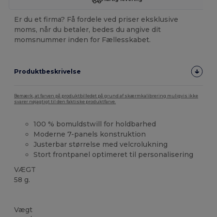
Er du et firma? Få fordele ved priser eksklusive
moms, når du betaler, bedes du angive dit
momsnummer inden for Fællesskabet.
Produktbeskrivelse
Bemærk, at farven på produktbilledet på grund af skærmkalibrering muligvis ikke
svarer nøjagtigt til den faktiske produktfarve.
100 % bomuldstwill for holdbarhed
Moderne 7-panels konstruktion
Justerbar størrelse med velcrolukning
Stort frontpanel optimeret til personalisering
VÆGT
58 g.
Høj lagerbeholdning
Vægt