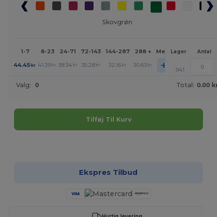
Skovgrøn
1-7
8-23
24-71
72-143
144-287
288 +
Mere
Lager
Antal
+
44.45
41.39
38.34
35.28
32.16
30.63
kr
kr
kr
kr
kr
kr
941
Valg:
0
Total:
0.00 k
Tilføj Til Kurv
Tilpas det!
Ekspres Tilbud
Hurtig levering