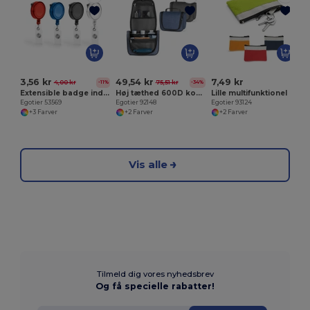
E
3,56 kr
49,54 kr
7,49 kr
4,00 kr
75,51 kr
-11%
-34%
Extensible badge indehaveren
Høj tæthed 600D kosmetik taske
Lille multifunktionel pose i 600D
Egotier 53569
Egotier 92148
Egotier 93124
+3 Farver
+2 Farver
+2 Farver
Vis alle
Tilmeld dig vores nyhedsbrev
Og få specielle rabatter!