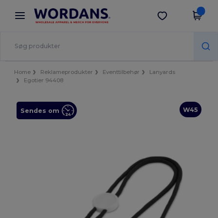
×
Wordans-app
Hent app
Bedre priser i appen!
Home
Reklameprodukter
Eventtilbehør
Lanyards
Egotier 94408
W45
Sendes om