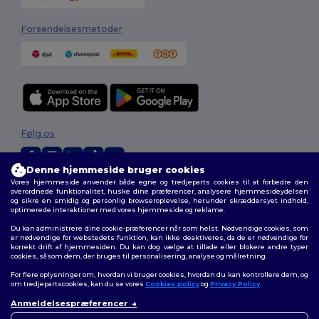
Forsendelsesmetoder
Følg os
Denne hjemmeside bruger cookies
Vores hjemmeside anvender både egne og tredjeparts cookies til at forbedre den
2026. Alle rettigheder forbeholdes
overordnede funktionalitet, huske dine præferencer, analysere hjemmesideydelsen
og sikre en smidig og personlig browseroplevelse, herunder skræddersyet indhold,
Vilkår og Betingelser
|
Tilpasset politik
|
Fortrolighedspolitik
|
Politik for
optimerede interaktioner med vores hjemmeside og reklame.
cookies
|
Sitemap
Du kan administrere dine cookie-præferencer når som helst. Nødvendige cookies, som
er nødvendige for webstedets funktion, kan ikke deaktiveres, da de er nødvendige for
korrekt drift af hjemmesiden. Du kan dog vælge at tillade eller blokere andre typer
cookies, såsom dem, der bruges til personalisering, analyse og målretning.
For flere oplysninger om, hvordan vi bruger cookies, hvordan du kan kontrollere dem, og
om tredjepartscookies, kan du se vores
Cookies policy
og
Privacy Policy
.
Anmeldelsespræferencer
👋
Hej