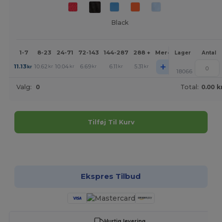
Black
1-7
8-23
24-71
72-143
144-287
288 +
Mere
Lager
Antal
+
11.13
10.62
10.04
6.69
6.11
5.31
kr
kr
kr
kr
kr
kr
18066
Valg:
0
Total:
0.00 k
Tilføj Til Kurv
Tilpas det!
Ekspres Tilbud
Hurtig levering