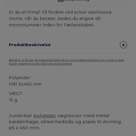
Er du et firma? Få fordele ved priser eksklusive
moms, når du betaler, bedes du angive dit
momsnummer inden for Fællesskabet.
Produktbeskrivelse
Bemærk, at farven på produktbilledet på grund af skærmkalibrering muligvis ikke
svarer nøjagtigt til den faktiske produktfarve.
Polyester
Mål: 5x450 mm
VÆGT
15 g.
Høj lagerbeholdning
Justerbar
polyester
nøglesnor med metal
karabinhage, sikkerhedslås og plads til doming.
ø5 x 450 mm