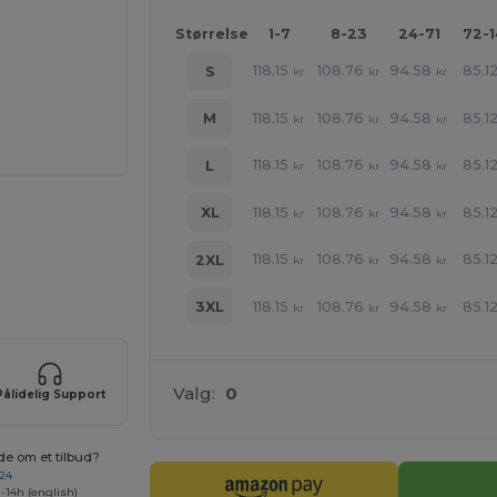
Størrelse
1-7
8-23
24-71
72-
118.15
108.76
94.58
85.1
S
kr
kr
kr
118.15
108.76
94.58
85.1
M
kr
kr
kr
118.15
108.76
94.58
85.1
L
kr
kr
kr
118.15
108.76
94.58
85.1
XL
kr
kr
kr
118.15
108.76
94.58
85.1
2XL
kr
kr
kr
ne produkter
118.15
108.76
94.58
85.1
3XL
kr
kr
kr
Valg:
0
Pålidelig Support
de om et tilbud?
 24
-14h (english)