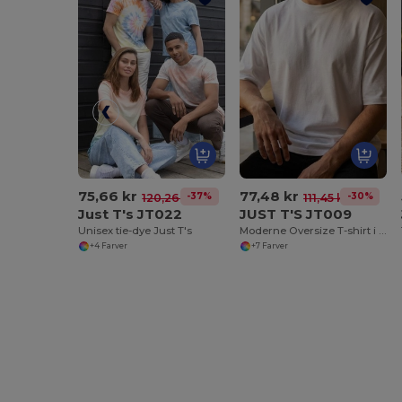
75,66 kr
77,48 kr
-37%
-30%
120,26 kr
111,45 kr
Just T's JT022
JUST T'S JT009
Unisex tie-dye Just T's
Moderne Oversize T-shirt i Blød Bomuld
+4 Farver
+7 Farver