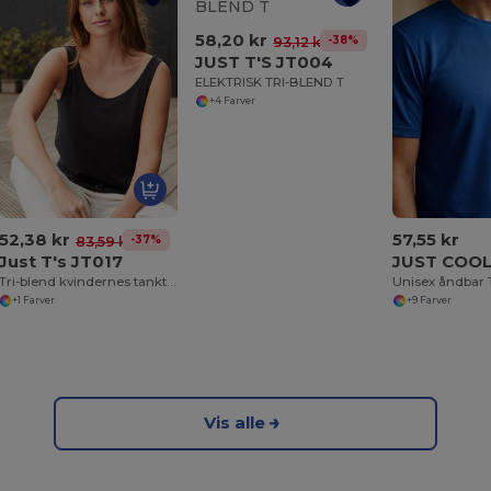
58,20 kr
-38%
93,12 kr
JUST T'S JT004
ELEKTRISK TRI-BLEND T
+4 Farver
52,38 kr
57,55 kr
-37%
83,59 kr
Just T's JT017
JUST COOL
Tri-blend kvindernes tanktop
Unisex åndbar T
+1 Farver
+9 Farver
Vis alle