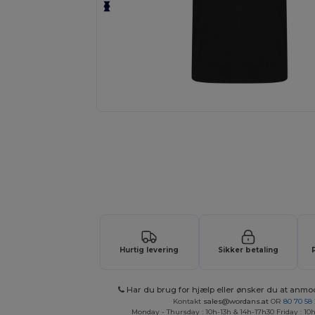
Anmod om et tilpasset tilbud på di
Hurtig levering
Sikker betaling
Har du brug for hjælp eller ønsker du at anmo
Kontakt
sales@wordans.at
OR
80 70 58
Monday - Thursday : 10h-13h & 14h-17h30 Friday : 10h