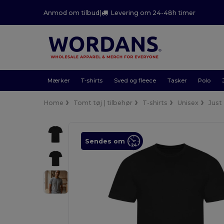
Anmod om tilbud
|
Levering om 24-48h timer
Mærker
T-shirts
Sved og fleece
Tasker
Polo
Home
Tomt tøj | tilbehør
T-shirts
Unisex
Just
Sendes om