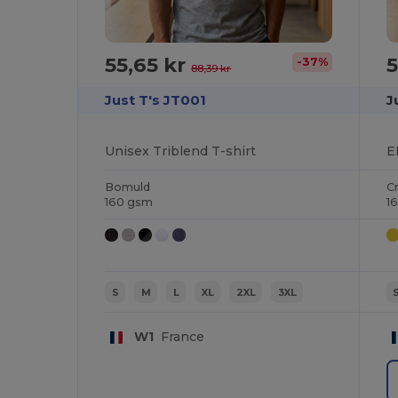
55,65 kr
5
-37%
88,39 kr
Just T's JT001
J
Unisex Triblend T-shirt
E
Bomuld
C
160 gsm
1
S
M
L
XL
2XL
3XL
W1
France