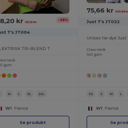
75,66 kr
120,26 k
8,20 kr
-38%
Just T's JT022
93,12 kr
ust T's JT004
Unisex tie-dye Just 
LEKTRISK TRI-BLEND T
Crew neck
140 gsm
rew neck
60 gsm
S
M
L
XL
2XL
XS
S
M
L
W1
France
W1
France
Se produkt
Se pro