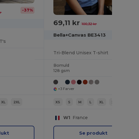
-37%
r
69,11 kr
-31%
100,32 kr
Bella+Canvas BE3413
T's
Tri-Blend Unisex T-shirt
Bomuld
128 gsm
+3 Farver
XL
2XL
XS
S
M
L
XL
2XL
W1
France
dukt
Se produkt