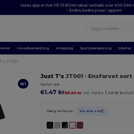
Vores app er live! Få 75 €DKK rabat ved køb over 600 DK
– Endnu bedre priser i appen!
Jakker
Hovedbeklædning
Arbejdstøj
Sportsbeklædning
tilbehør
 T's JT001
Just T's
JT001
- Ensfarvet sort
W1
Starter ved
61.47 kr
|
88.39 kr
inkl. Mødre
49.18 kr
ekskl
Vælg en farve:
Vis alle
+ 4