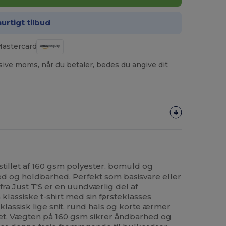
hurtigt tilbud
usive moms, når du betaler, bedes du angive dit
stillet af 160 gsm polyester,
bomuld
og
ed og holdbarhed. Perfekt som basisvare eller
t fra Just T'S er en uundværlig del af
klassiske t-shirt med sin førsteklasses
klassisk lige snit, rund hals og korte ærmer
huet. Vægten på 160 gsm sikrer åndbarhed og