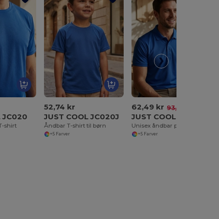
52,74 kr
62,49 kr
-33%
93,12 kr
 JC020
JUST COOL JC020J
JUST COOL JC021
-shirt
Åndbar T-shirt til børn
Unisex åndbar poloshirt
+5 Farver
+5 Farver