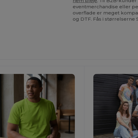
nem pleje
. Til B2B-kunder
eventmerchandise eller pe
overflade er meget kompa
og DTF. Fås i størrelserne S