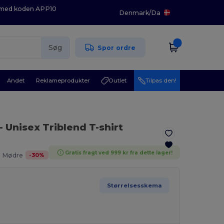
K med koden APP10
Denmark
/
Da
Søg
Spor ordre
Andet
Reklameprodukter
Outlet
Tilpas den!
- Unisex Triblend T-shirt
Gratis fragt ved 999 kr fra dette lager!
-
30
%
. Mødre
Størrelsesskema