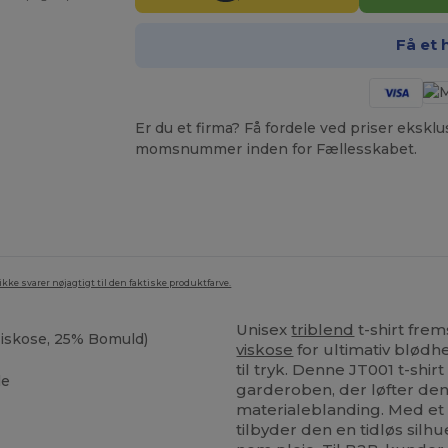
Få et 
Er du et firma? Få fordele ved priser ekskl
momsnummer inden for Fællesskabet.
ke svarer nøjagtigt til den faktiske produktfarve.
Unisex
triblend
t-shirt frem
Viskose, 25% Bomuld)
viskose
for ultimativ blødh
til tryk. Denne JT001 t-shir
le
garderoben, der løfter den 
materialeblanding. Med et 
tilbyder den en tidløs sil