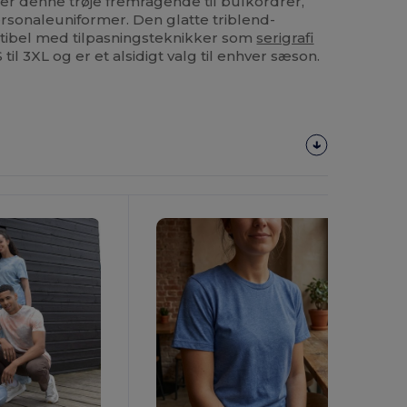
 er denne trøje fremragende til bulkordrer,
rsonaleuniformer. Den glatte triblend-
tibel med tilpasningsteknikker som
serigrafi
 til 3XL og er et alsidigt valg til enhver sæson.
Tilpas
Det!