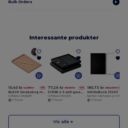
Bulk Orders
Interessante produkter
E
10,40 kr
77,26 kr
185,73 kr
12,88 kr
131,60 kr
282,63 kr
-19%
-41%
-34%
BLACK Skrabebog med skrabepapir
SCRIBI 4 3-delt gavesæt i æske
InfiniteBook 33203
GiftRetail MO6699
GiftRetail MO2335
Sættet indeholder en Infinitebook, et rengøringssæt, en markør og en markørholder
+1 Farver
+1 Farver
+1 Farver
Vis alle