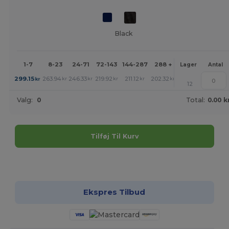
Black
1-7
8-23
24-71
72-143
144-287
288 +
Mere
Lager
Antal
+
299.15
263.94
246.33
219.92
211.12
202.32
kr
kr
kr
kr
kr
kr
12
Valg:
0
Total:
0.00 k
Tilføj Til Kurv
Tilpas det!
Ekspres Tilbud