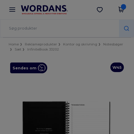
×
Wordans-app
Hent app
Bedre priser i appen!
Home
Reklameprodukter
Kontor og skrivning
Notesbøger
Sæt
InfiniteBook 33202
W45
Sendes om