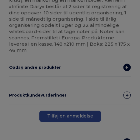
klud), en markør og en markørholder. Kernen i
»Infinite Diary« består af 2 sider til registrering af
dine opgaver, 10 sider til ugentlig organisering, 1
side til månedtlig organisering, 1 side til årlig
organisering opdelt i uger og 22 almindelige
whiteboard-sider til at tage noter på. Noter kan
scannes. Fremstillet i Europa. Produkterne
leveres i en kasse. 148 x210 mm | Boks: 225 x 175 x
46 mm
Opdag andre produkter
Produktkundevurderinger
Tilføj en anmeldelse