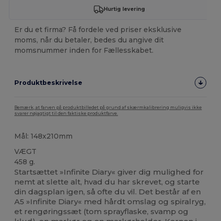
Hurtig levering
Er du et firma? Få fordele ved priser eksklusive
moms, når du betaler, bedes du angive dit
momsnummer inden for Fællesskabet.
Produktbeskrivelse
Bemærk, at farven på produktbilledet på grund af skærmkalibrering muligvis ikke
svarer nøjagtigt til den faktiske produktfarve.
Mål: 148x210mm
VÆGT
458 g.
Startsættet »Infinite Diary« giver dig mulighed for
nemt at slette alt, hvad du har skrevet, og starte
din dagsplan igen, så ofte du vil. Det består af en
A5 »Infinite Diary« med hårdt omslag og spiralryg,
et rengøringssæt (tom sprayflaske, svamp og