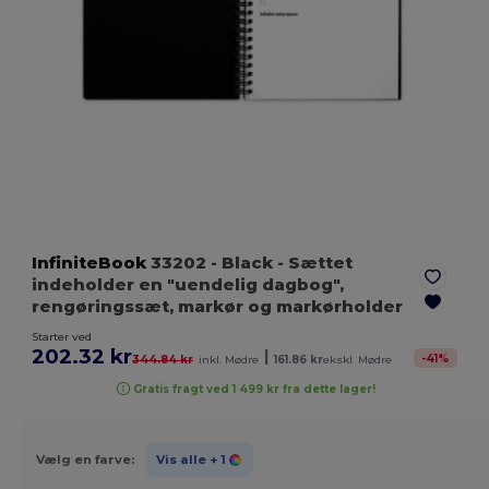
InfiniteBook
33202
- Black
- Sættet
indeholder en "uendelig dagbog",
rengøringssæt, markør og markørholder
Starter ved
202.32 kr
|
-
41
%
344.84 kr
inkl. Mødre
161.86 kr
ekskl. Mødre
Gratis fragt ved 1 499 kr fra dette lager!
Vælg en farve:
Vis alle
+ 1