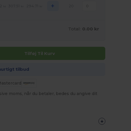
+
2
307.51
294.71
20
kr
kr
kr
Total:
0.00 kr
Tilføj Til Kurv
hurtigt tilbud
usive moms, når du betaler, bedes du angive dit