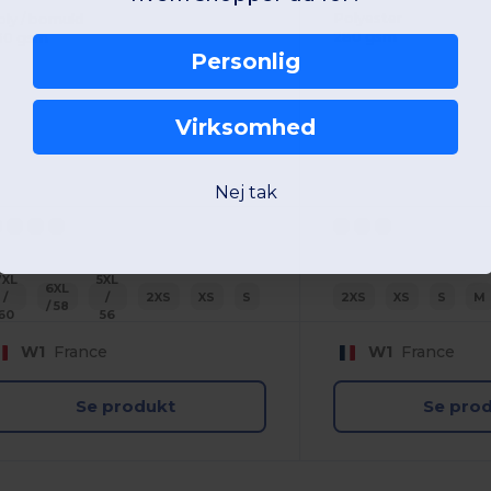
Polyester
oly / bomuld
280 gsm
30 gsm
Personlig
Virksomhed
Nej tak
7XL
5XL
6XL
/
/
2XS
XS
S
2XS
XS
S
M
/ 58
60
56
W1
France
W1
France
Se produkt
Se pro