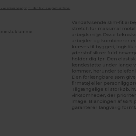
ke svarer nøjagtigt til den faktiske produktfarve.
Vandafvisende slim-fit ar
t
stretch for maksimal mobili
tommestoklomme
arbejdsmiljø. Disse teknis
arbejder og kombinerer en
kræves til byggeri, logisti
yderstof sikrer fuld bevæg
holder dig tør. Den elastis
lændestøtte under lange va
lommer, herunder telef
Den forlængbare søm giver 
firmatøj eller personliggør
Tilgængelige til storkøb, h
virksomheder, der priorit
image. Blandingen af 65% 
garanterer langvarig formf