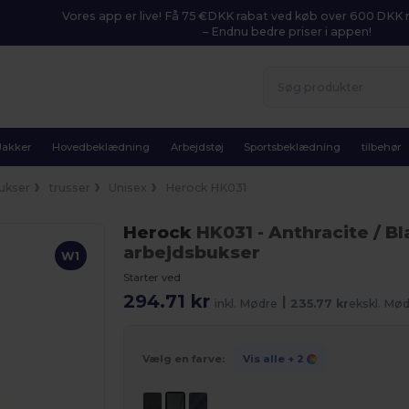
Vores app er live! Få 75 €DKK rabat ved køb over 600 DK
– Endnu bedre priser i appen!
Jakker
Hovedbeklædning
Arbejdstøj
Sportsbeklædning
tilbehør
ukser
trusser
Unisex
Herock HK031
Herock
HK031
- Anthracite / B
arbejdsbukser
W1
Starter ved
294.71 kr
|
inkl. Mødre
235.77 kr
ekskl. Mø
Vælg en farve:
Vis alle
+ 2