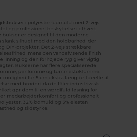
bejdsbukser i polyester-bomuld med 2-vejs
tet og professionel beskyttelse i ethvert
ke bukser er designet til den moderne
 slank silhuet med den holdbarhed, der
k og DIY-projekter. Det 2-vejs strækbare
elsesfrihed, mens den vandafvisende finish
ke linning og den forhøjede ryg giver vigtig
gter. Bukserne har flere specialiserede
onlomme, penlomme og tommestoklomme.
mulighed for 5 cm ekstra længde. Ideelle til
else med broderi, da de tåler industrivask.
vilket gør dem til en værdifuld løsning for
erer medarbejderkomfort og professionelt
polyester, 32%
bomuld
og 3%
elastan
asthed og slidstyrke.