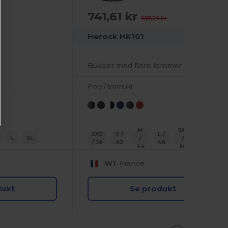
741,61 kr
-25%
987,29 kr
Herock HK101
Bukser med flere lommer
Poly / bomuld
M
5XL
XXS
S /
L /
4XL
L
XL
/
/
/ 38
42
46
/ 54
44
56
W1
France
dukt
Se produkt