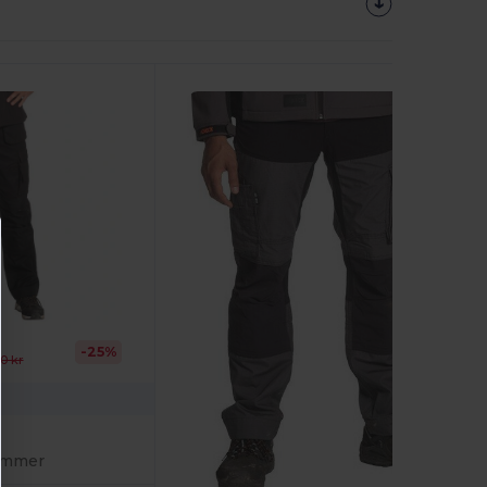
-25%
0 kr
lommer