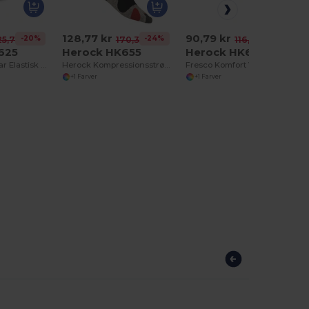
128,77 kr
90,79 kr
-20%
-24%
-22%
25,78 kr
170,38 kr
116,25 kr
625
Herock HK655
Herock HK660
Herock Justerbar Elastisk Bælte med Flaskeåbner
Herock Kompressionsstrømper til Udendørs Aktiviteter
Fresco Komfort Vandresokker til Udendørs Aktiviteter
+1 Farver
+1 Farver