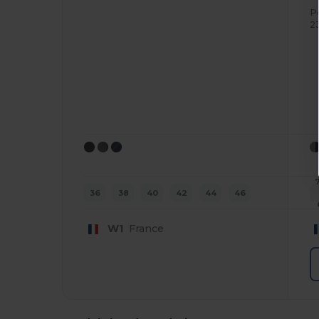
P
2
36
38
40
42
44
46
W1
France