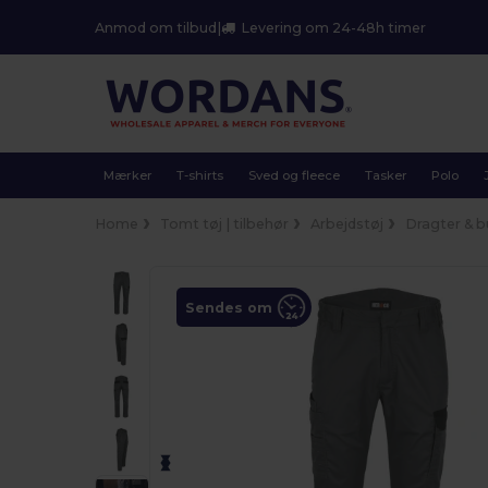
Anmod om tilbud
|
Levering om 24-48h timer
Mærker
T-shirts
Sved og fleece
Tasker
Polo
Home
Tomt tøj | tilbehør
Arbejdstøj
Dragter & b
Sendes om