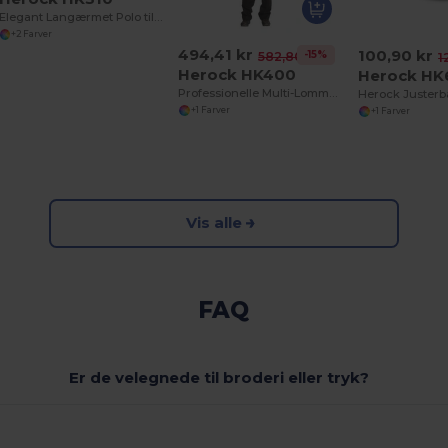
Elegant Langærmet Polo til Koldt Vejr
+2 Farver
494,41 kr
100,90 kr
-15%
582,80 kr
1
Herock HK400
Herock HK
Professionelle Multi-Lomme Overalls
+1 Farver
+1 Farver
Vis alle
FAQ
Er de velegnede til broderi eller tryk?