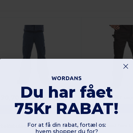
Du har fået
438,32 kr
70,70 kr
-25%
582,8
359,09 kr
75Kr RABAT!
Herock HK018
erock HK001
For at få din rabat, fortæl os:
Bukser med flere 
rbejdsbukser med flere lommer
hvem shopper du for?