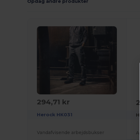
Opdag andre produkter
294,71 kr
2
Herock HK031
H
Vandafvisende arbejdsbukser
A