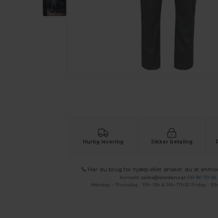
Anmod om et tilpasset tilbud på di
Hurtig levering
Sikker betaling
Har du brug for hjælp eller ønsker du at anmo
Kontakt
sales@wordans.at
OR
80 70 58
Monday - Thursday : 10h-13h & 14h-17h30 Friday : 10h