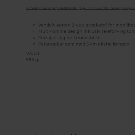
Bemærk, at farven på produktbilledet på grund af skærmkalibrering muligvis ik
Vandafvisende 2-vejs strækstof for mobilite
Multi-lomme design inklusiv telefon- og 
Forhøjet ryg for lændestøtte
Forlængbar søm med 5 cm ekstra længde
VÆGT
583 g.