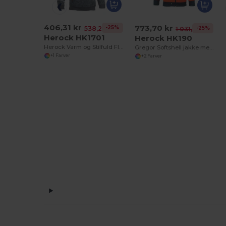
406,31 kr
773,70 kr
-25%
538,20 kr
-25%
1 031,81 kr
Herock HK1701
Herock HK190
Herock Varm og Stilfuld Fleece Trøje
Gregor Softshell jakke med høj synlighed
+1 Farver
+2 Farver