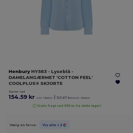
Henbury
HY583
- Lyseblå
-
DAMELANGÆRMET 'COTTON FEEL'
COOLPLUS® SKJORTE
Starter ved
154.59 kr
|
inkl. Mødre
123.67 kr
ekskl. Mødre
Gratis fragt ved 999 kr fra dette lager!
Vælg en farve:
Vis alle
+ 2