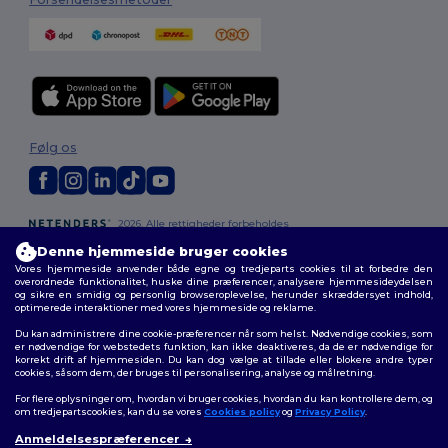
Følg os
2026. Alle rettigheder forbeholdes
Vilkår og Betingelser
|
Tilpasset politik
|
Fortrolighedspolitik
|
Politik for
Denne hjemmeside bruger cookies
cookies
|
Sitemap
Vores hjemmeside anvender både egne og tredjeparts cookies til at forbedre den
overordnede funktionalitet, huske dine præferencer, analysere hjemmesideydelsen
og sikre en smidig og personlig browseroplevelse, herunder skræddersyet indhold,
optimerede interaktioner med vores hjemmeside og reklame.
Du kan administrere dine cookie-præferencer når som helst. Nødvendige cookies, som
er nødvendige for webstedets funktion, kan ikke deaktiveres, da de er nødvendige for
korrekt drift af hjemmesiden. Du kan dog vælge at tillade eller blokere andre typer
cookies, såsom dem, der bruges til personalisering, analyse og målretning.
For flere oplysninger om, hvordan vi bruger cookies, hvordan du kan kontrollere dem, og
om tredjepartscookies, kan du se vores
Cookies policy
og
Privacy Policy
.
Anmeldelsespræferencer
👋
Hej