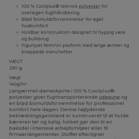
100 % Coolplus® teknisk
polyester
for
overlegen fugthåndtering
Blød 'bomuldsfornemmelse' for øget
hudkomfort
Holdbar konstruktion designet til hyppig vask
og bulkbrug
Figursyet feminin pasform med lange ærmer og
knappede manchetter
VÆGT
290 g.
Vægt
140g/m²
Langærmet dameskjorte i 100 % Coolplus®-
polyester giver fugttransporterende
ydeevne
og
en blød bomuldsfornemmelse for professionel
komfort hele dagen. Denne højtydende
beklædningsgenstand er konstrueret til at holde
bæreren tør og kølig, hvilket gør den til en
basisdel i intensive arbejdsmiljøer eller til
firmaarrangementer. Stoffet efterligner