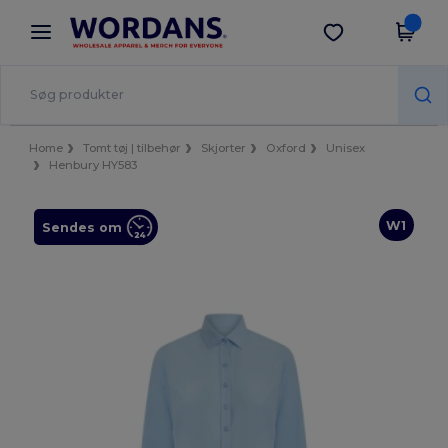
×
Wordans-app
Hent app
Bedre priser i appen!
Home
Tomt tøj | tilbehør
Skjorter
Oxford
Unisex
Henbury HY583
W1
Sendes om