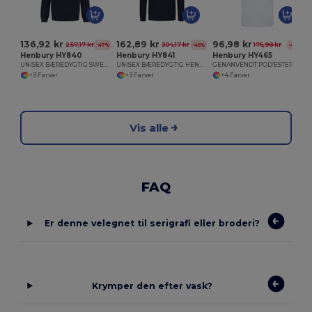
136,92 kr
162,89 kr
96,98 kr
257,17 kr
304,17 kr
175,98 kr
-47%
-46%
-45%
Henbury HY840
Henbury HY841
Henbury HY465
UNISEX BÆREDYGTIG SWEATSHIRT
UNISEX BÆREDYGTIG HENBURY HOODIE
GENANVENDT POLYESTER POLO SHIRT
+3 Farver
+3 Farver
+4 Farver
Vis alle
FAQ
Er denne velegnet til serigrafi eller broderi?
Krymper den efter vask?