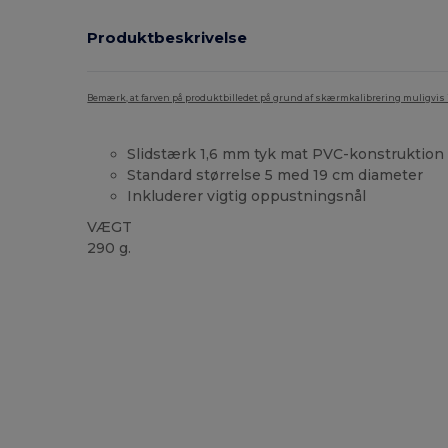
Produktbeskrivelse
Bemærk, at farven på produktbilledet på grund af skærmkalibrering muligvis ik
Slidstærk 1,6 mm tyk mat PVC-konstruktion
Standard størrelse 5 med 19 cm diameter
Inkluderer vigtig oppustningsnål
VÆGT
290 g.
Høj lagerbeholdning
Brugerdefineret