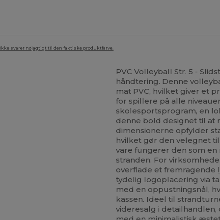
ke svarer nøjagtigt til den faktiske produktfarve.
PVC Volleyball Str. 5 - Slid
håndtering. Denne volleyball
mat PVC, hvilket giver et p
for spillere på alle niveaue
skolesportsprogram, en lo
denne bold designet til at
dimensionerne opfylder s
hvilket gør den velegnet t
vare fungerer den som en ro
stranden. For virksomhede
overflade et fremragende
tydelig logoplacering via 
med en oppustningsnål, hvilke
kassen. Ideel til strandtur
videresalg i detailhandlen
med en minimalistisk æstetik