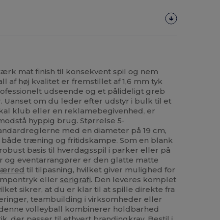
stærk mat finish til konsekvent spil og nem
 af høj kvalitet er fremstillet af 1,6 mm tyk
rofessionelt udseende og et pålideligt greb
r. Uanset om du leder efter udstyr i bulk til et
kal klub eller en reklamebegivenhed, er
 modstå hyppig brug. Størrelse 5-
tandardreglerne med en diameter på 19 cm,
il både træning og fritidskampe. Som en blank
bust basis til hverdagsspil i parker eller på
r og eventarrangører er den glatte matte
lærred
til tilpasning, hvilket giver mulighed for
tampontryk eller
serigrafi
. Den leveres komplet
t sikrer, at du er klar til at spille direkte fra
neringer, teambuilding i virksomheder eller
, denne volleyball kombinerer holdbarhed
, der passer til ethvert brandingkrav. Bestil i