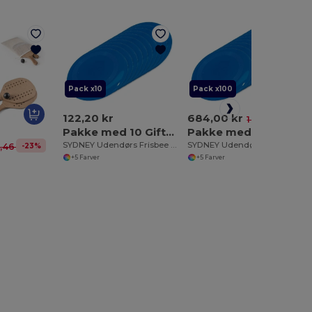
Pack x10
Pack x100
122,20 kr
684,00 kr
-32%
1 003,95 kr
Pakke med 10 GiftRetail KC1312
Pakke med 100 GiftRetail KC1312
SYDNEY Udendørs Frisbee 23 cm til Sjov og Leg
SYDNEY Udendørs Frisbee 23 cm til Sjov og Leg
-23%
,46 kr
+5 Farver
+5 Farver