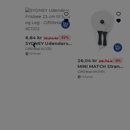
6,84 kr
-32%
10,04 kr
SYDNEY Udendørs Frisbee 23 cm til Sjov og Leg
GiftRetail KC1312
+5 Farver
26,04 kr
-9%
28,74 kr
MINI MATCH Strandtennis sæt lille
GiftRetail MO1911
+5 Farver