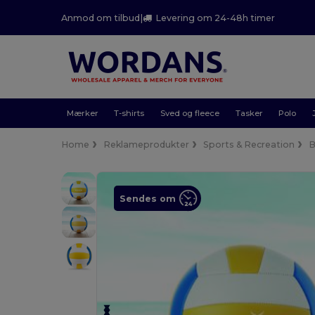
Anmod om tilbud
|
Levering om 24-48h timer
Mærker
T-shirts
Sved og fleece
Tasker
Polo
Home
Reklameprodukter
Sports & Recreation
B
Sendes om