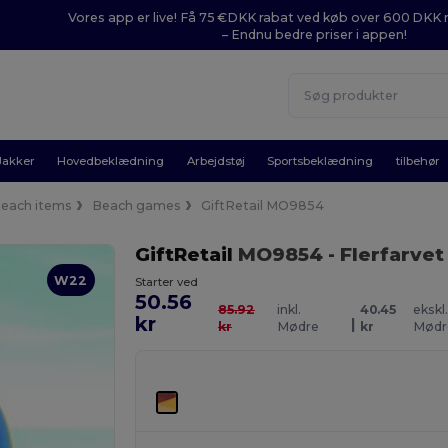
Vores app er live! Få 75 €DKK rabat ved køb over 600 DK
– Endnu bedre priser i appen!
Jakker
Hovedbeklædning
Arbejdstøj
Sportsbeklædning
tilbehør
each items
Beach games
GiftRetail MO9854
GiftRetail
MO9854
- Flerfarvet
W22
Starter ved
50.56
85.92
inkl.
40.45
ekskl.
kr
|
kr
Mødre
kr
Mødr