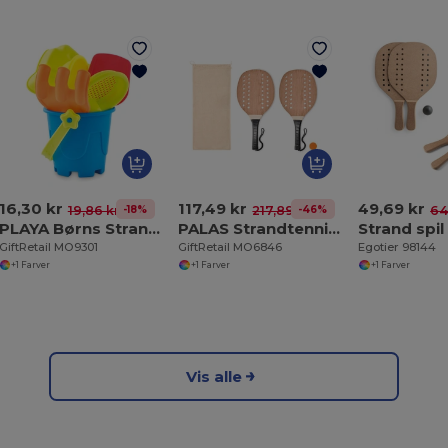
16,30 kr
117,49 kr
49,69 kr
-18%
-46%
19,86 kr
217,89 kr
64
PLAYA Børns Strandspand og Legetøjssæt i Farver
PALAS Strandtennis sæt
Strand spil
GiftRetail MO9301
GiftRetail MO6846
Egotier 98144
+1 Farver
+1 Farver
+1 Farver
Vis alle