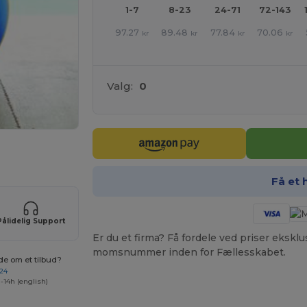
1-7
8-23
24-71
72-143
97.27
89.48
77.84
70.06
kr
kr
kr
kr
Valg:
0
ER!
Få et 
Pålidelig Support
Er du et firma? Få fordele ved priser ekskl
momsnummer inden for Fællesskabet.
de om et tilbud?
 24
-14h (english)