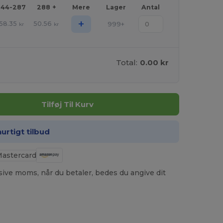
144-287
288 +
Mere
Lager
Antal
+
58.35
50.56
999+
kr
kr
Total:
0.00 kr
Tilføj Til Kurv
hurtigt tilbud
usive moms, når du betaler, bedes du angive dit