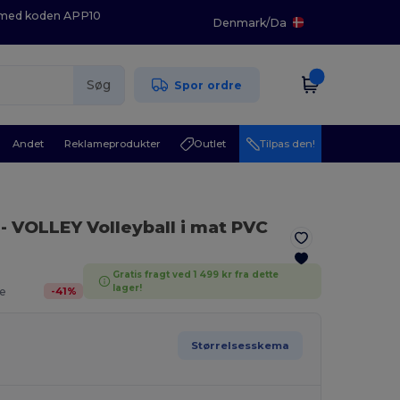
K med koden APP10
Denmark
/
Da
Søg
Spor ordre
Andet
Reklameprodukter
Outlet
Tilpas den!
- VOLLEY Volleyball i mat PVC
Gratis fragt ved 1 499 kr fra dette
lager!
-
41
%
e
Størrelsesskema