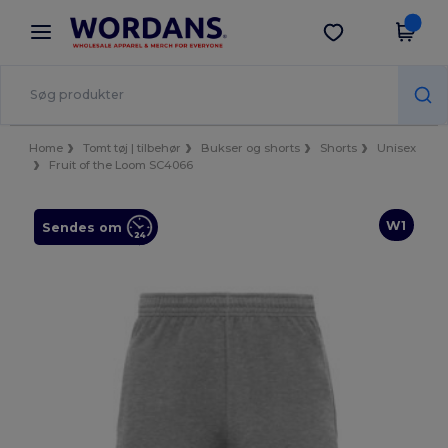
×
Wordans-app
Hent app
Bedre priser i appen!
Home
Tomt tøj | tilbehør
Bukser og shorts
Shorts
Unisex
Fruit of the Loom SC4066
W1
Sendes om