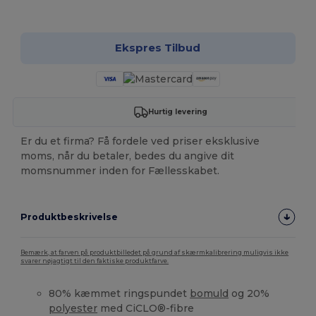
Tilpas det!
Ekspres Tilbud
Hurtig levering
Er du et firma? Få fordele ved priser eksklusive
moms, når du betaler, bedes du angive dit
momsnummer inden for Fællesskabet.
Produktbeskrivelse
Bemærk, at farven på produktbilledet på grund af skærmkalibrering muligvis ikke
svarer nøjagtigt til den faktiske produktfarve.
80% kæmmet ringspundet
bomuld
og 20%
polyester
med CiCLO®-fibre