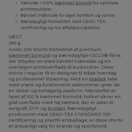
Yderside i 100%
kæmmet bomuld
for optimale
printresultater
Børstet inderside for øget komfort og varme
Bæredygtigt fremstillet med OEKO-TEX-
certificering og nul-affaldsproduktion
VÆGT
289 g.
Iconic 250 Shorts fremstillet af premium
kæmmet bomuld
og bæredygtige CiCLO®-fibre,
der tilbyder en blød børstet inderside og en
overlegen printoverflade til bulkordrer. Disse
shorts i regular fit er designet til både hverdag
og professionel tilpasning. Med en
elastisk
talje
med snøre og funktionelle sidelommer giver de
en sikker og behagelig pasform. Yderstoffet er
lavet af 100 % kæmmet bomuld, hvilket sikrer en
glat overflade med høj tæthed, der er ideel til
serigrafi, DTF og
broderi
. Bæredygtigt
produceret med OEKO-TEX STANDARD 100-
certificering og plastfri emballage, er disse shorts
et ansvarligt valg for brands og sportshold.