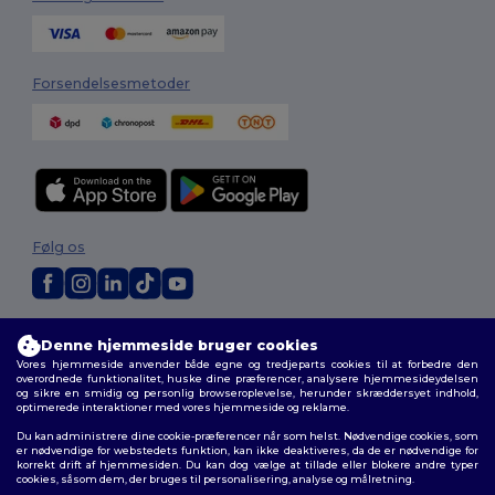
Forsendelsesmetoder
Følg os
2026. Alle rettigheder forbeholdes
Denne hjemmeside bruger cookies
Vilkår og Betingelser
|
Tilpasset politik
|
Fortrolighedspolitik
|
Politik for
Vores hjemmeside anvender både egne og tredjeparts cookies til at forbedre den
cookies
|
Sitemap
overordnede funktionalitet, huske dine præferencer, analysere hjemmesideydelsen
og sikre en smidig og personlig browseroplevelse, herunder skræddersyet indhold,
optimerede interaktioner med vores hjemmeside og reklame.
Du kan administrere dine cookie-præferencer når som helst. Nødvendige cookies, som
er nødvendige for webstedets funktion, kan ikke deaktiveres, da de er nødvendige for
korrekt drift af hjemmesiden. Du kan dog vælge at tillade eller blokere andre typer
cookies, såsom dem, der bruges til personalisering, analyse og målretning.