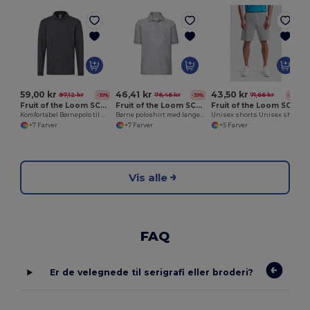
59,00 kr
46,41 kr
43,50 kr
97,12 kr
76,46 kr
71,66 kr
-39%
-39%
-39%
Fruit of the Loom SC3201
Fruit of the Loom SC3417
Fruit of the Loom SC202
Komfortabel Børnepolo til Hverdagsbrug
Børne poloshirt med lange ærmer
Unisex shorts Unisex shorts
+7 Farver
+7 Farver
+5 Farver
Vis alle
FAQ
Er de velegnede til serigrafi eller broderi?