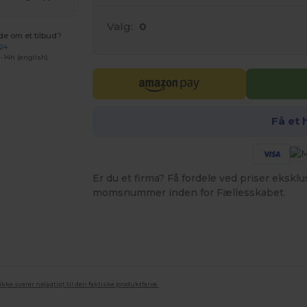
Valg:
0
de om et tilbud?
 24
-14h (english)
Få et 
Er du et firma? Få fordele ved priser ekskl
momsnummer inden for Fællesskabet.
ke svarer nøjagtigt til den faktiske produktfarve.