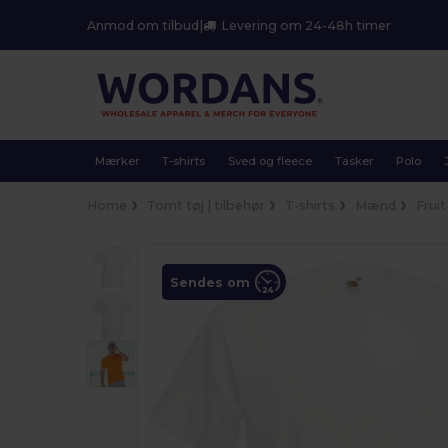
Anmod om tilbud
|
Levering om 24-48h timer
Mærker
T-shirts
Sved og fleece
Tasker
Polo
Home
Tomt tøj | tilbehør
T-shirts
Mænd
Frui
Sendes om