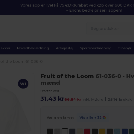
Vores app er live! Få 75 €DKK rabat ved køb over 600 DK
– Endnu bedre priser i appen!
Jakker
Hovedbeklædning
Arbejdstøj
Sportsbeklædning
tilbehør
t of the Loom 61-036-0
Fruit of the Loom
61-036-0
- H
mænd
W1
Starter ved
31.43 kr
|
66.64 kr
inkl. Mødre
25.14 kr
ekskl
Vælg en farve:
Vis alle
+ 32