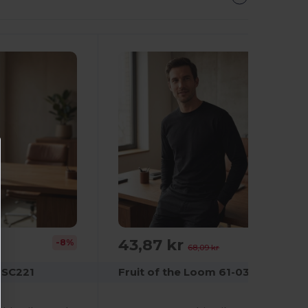
Det!
43,87 kr
-8%
-36%
68,09 kr
 SC221
Fruit of the Loom 61-038-0