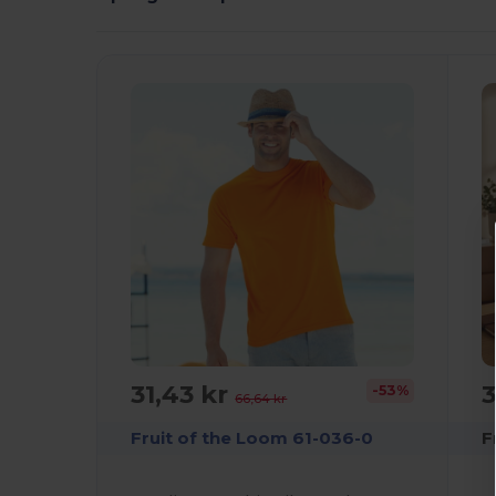
Det!
31,43 kr
3
-53%
66,64 kr
Fruit of the Loom 61-036-0
F