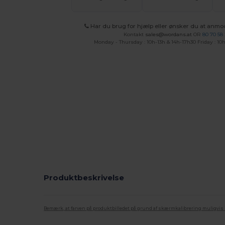
Har du brug for hjælp eller ønsker du at anmo
Kontakt
sales@wordans.at
OR
80 70 58
Monday - Thursday : 10h-13h & 14h-17h30 Friday : 10h
Produktbeskrivelse
Bemærk, at farven på produktbilledet på grund af skærmkalibrering muligvis ik