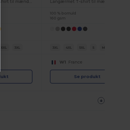
Kortærmet herre t-shirt til mænd 100% bomuld
Langærmet T-shirt til mænd 100% bomuld
100 % bomuld
160 gsm
XXL
3XL
3XL
4XL
5XL
S
M
L
W1
France
dukt
Se produkt