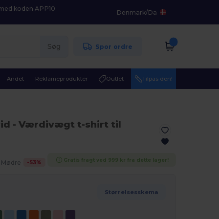
K med koden APP10
Denmark
/
Da
Søg
Spor ordre
Andet
Reklameprodukter
Outlet
Tilpas den!
vid
- Værdivægt t-shirt til
Gratis fragt ved 999 kr fra dette lager!
-
53
%
. Mødre
Størrelsesskema