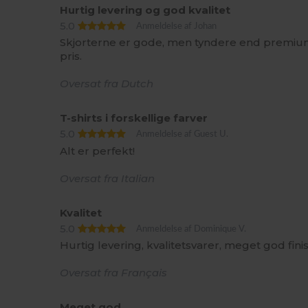
Hurtig levering og god kvalitet
5.0
Anmeldelse af Johan
Skjorterne er gode, men tyndere end premiumk
pris.
Oversat fra Dutch
T-shirts i forskellige farver
5.0
Anmeldelse af Guest U.
Alt er perfekt!
Oversat fra Italian
Kvalitet
5.0
Anmeldelse af Dominique V.
Hurtig levering, kvalitetsvarer, meget god finis
Oversat fra Français
Meget god