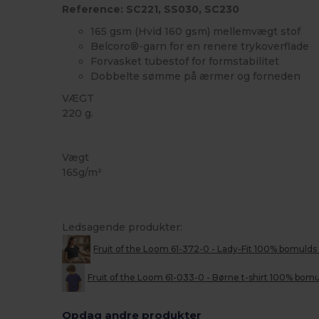
Reference: SC221, SS030, SC230
165 gsm (Hvid 160 gsm) mellemvægt stof
Belcoro®-garn for en renere trykoverflade
Forvasket tubestof for formstabilitet
Dobbelte sømme på ærmer og forneden
VÆGT
220 g.
Brugerdefineret
Høj lagerbeholdning
Vægt
165g/m²
Ledsagende produkter:
Fruit of the Loom 61-372-0 - Lady-Fit 100% bomulds 
Fruit of the Loom 61-033-0 - Børne t-shirt 100% bo
Opdag andre produkter
Tilpas
T