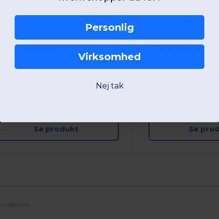
ortærmet t-shirt til mænd
00 % bomuld
100 % bomuld
Personlig
65 gsm
165 gsm
Virksomhed
+27 Farver
+25 Farver
S
M
L
XL
2XL
3XL
S
M
L
XL
Nej tak
W1
France
W1
France
Se produkt
Se pro
1 solgte varer