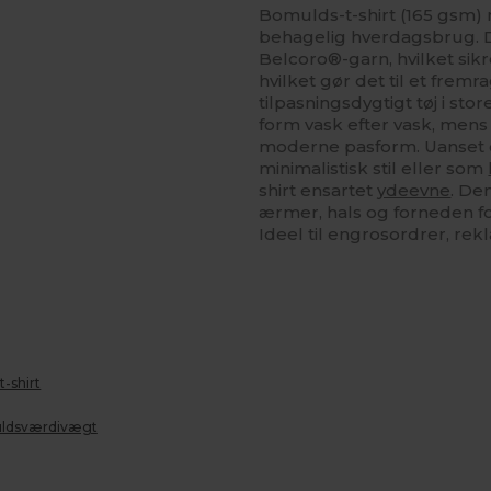
Bomulds-t-shirt (165 gsm) me
behagelig hverdagsbrug. De
Belcoro®-garn, hvilket sik
hvilket gør det til et frem
tilpasningsdygtigt tøj i sto
form vask efter vask, men
moderne pasform. Uanset o
minimalistisk stil eller som
shirt ensartet
ydeevne
. De
ærmer, hals og forneden fo
Ideel til engrosordrer, re
t-shirt
muldsværdivægt
ilpas
Tilpas