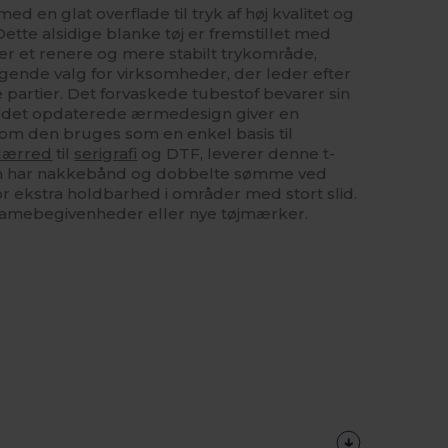
d en glat overflade til tryk af høj kvalitet og
tte alsidige blanke tøj er fremstillet med
rer et renere og mere stabilt trykområde,
ragende valg for virksomheder, der leder efter
re partier. Det forvaskede tubestof bevarer sin
s det opdaterede ærmedesign giver en
m den bruges som en enkel basis til
lærred
til
serigrafi
og DTF, leverer denne t-
n har nakkebånd og dobbelte sømme ved
r ekstra holdbarhed i områder med stort slid.
klamebegivenheder eller nye tøjmærker.
Tilpas