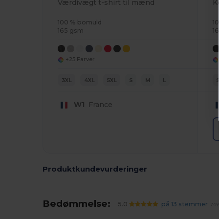
Værdivægt t-shirt til mænd
K
100 % bomuld
1
165 gsm
1
+25 Farver
3XL
4XL
5XL
S
M
L
W1
France
Produktkundevurderinger
Bedømmelse:
5.0
på 13 stemmer
749