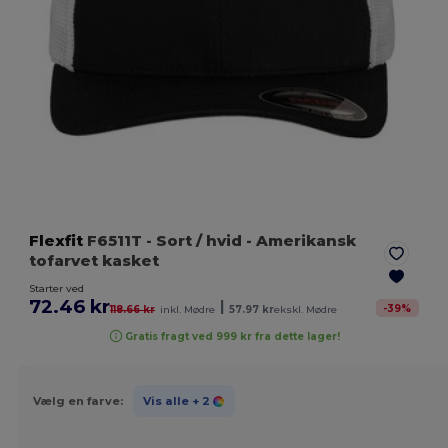
Flexfit
F6511T
- Sort / hvid
- Amerikansk
tofarvet kasket
Starter ved
72.46 kr
|
-
39
%
118.66 kr
inkl. Mødre
57.97 kr
ekskl. Mødre
Gratis fragt ved 999 kr fra dette lager!
Vælg en farve:
Vis alle
+ 2