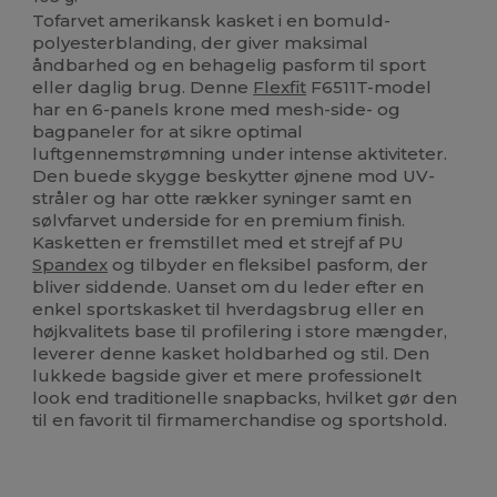
Tofarvet amerikansk kasket i en bomuld-
polyesterblanding, der giver maksimal
åndbarhed og en behagelig pasform til sport
eller daglig brug. Denne
Flexfit
F6511T-model
har en 6-panels krone med mesh-side- og
bagpaneler for at sikre optimal
luftgennemstrømning under intense aktiviteter.
Den buede skygge beskytter øjnene mod UV-
stråler og har otte rækker syninger samt en
sølvfarvet underside for en premium finish.
Kasketten er fremstillet med et strejf af PU
Spandex
og tilbyder en fleksibel pasform, der
bliver siddende. Uanset om du leder efter en
enkel sportskasket til hverdagsbrug eller en
højkvalitets base til profilering i store mængder,
leverer denne kasket holdbarhed og stil. Den
lukkede bagside giver et mere professionelt
look end traditionelle snapbacks, hvilket gør den
til en favorit til firmamerchandise og sportshold.