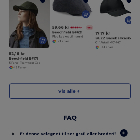
G
59,66 kr
85,99 kr
-31%
Beechfield BF621
17,17 kr
Flad kasket til mænd
BUZZ Baseballkasket med 5 paneler
+2 Farver
GiftRetail MO1447
+14 Farver
52,16 kr
Beechfield BF171
5 Panel Teamwear Cap
+12 Farver
Vis alle
FAQ
Er denne velegnet til serigrafi eller broderi?