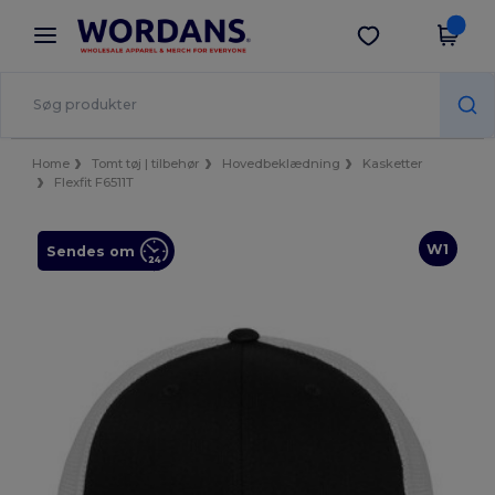
×
Wordans-app
Hent app
Bedre priser i appen!
Home
Tomt tøj | tilbehør
Hovedbeklædning
Kasketter
Flexfit F6511T
W1
Sendes om