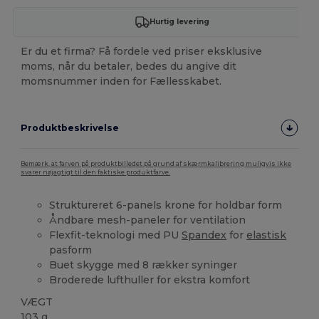
Hurtig levering
Er du et firma? Få fordele ved priser eksklusive
moms, når du betaler, bedes du angive dit
momsnummer inden for Fællesskabet.
Produktbeskrivelse
Bemærk, at farven på produktbilledet på grund af skærmkalibrering muligvis ikke
svarer nøjagtigt til den faktiske produktfarve.
Struktureret 6-panels krone for holdbar form
Åndbare mesh-paneler for ventilation
Flexfit-teknologi med PU
Spandex
for
elastisk
pasform
Buet skygge med 8 rækker syninger
Broderede lufthuller for ekstra komfort
VÆGT
103 g.