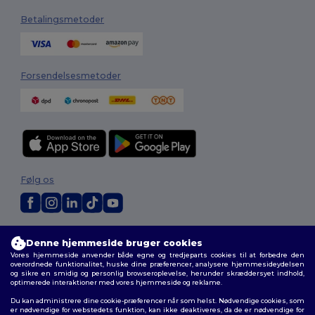
Betalingsmetoder
Forsendelsesmetoder
Følg os
2026. Alle rettigheder forbeholdes
Denne hjemmeside bruger cookies
Vilkår og Betingelser
|
Tilpasset politik
|
Fortrolighedspolitik
|
Politik for
Vores hjemmeside anvender både egne og tredjeparts cookies til at forbedre den
cookies
|
Sitemap
overordnede funktionalitet, huske dine præferencer, analysere hjemmesideydelsen
og sikre en smidig og personlig browseroplevelse, herunder skræddersyet indhold,
optimerede interaktioner med vores hjemmeside og reklame.
Du kan administrere dine cookie-præferencer når som helst. Nødvendige cookies, som
er nødvendige for webstedets funktion, kan ikke deaktiveres, da de er nødvendige for