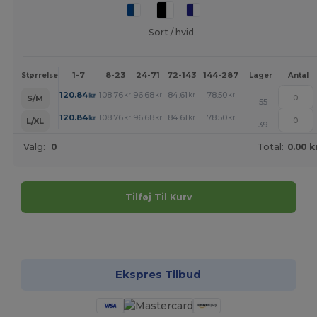
Sort / hvid
1-7
8-23
24-71
72-143
144-287
288 +
Mere
Størrelse
Lager
Antal
+
120.84
108.76
96.68
84.61
78.50
72.46
kr
kr
kr
kr
kr
kr
S/M
55
+
120.84
108.76
96.68
84.61
78.50
72.46
kr
kr
kr
kr
kr
kr
L/XL
39
Valg:
0
Total:
0.00 k
Tilføj Til Kurv
Tilpas det!
Ekspres Tilbud