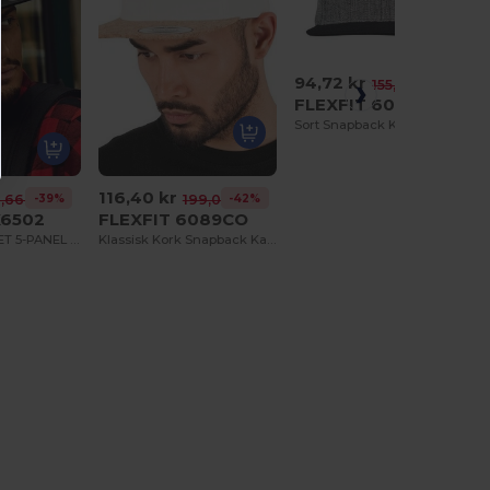
94,72 kr
-39%
155,25 kr
FLEXFIT 6089MS
Sort Snapback Kasket med Flad Skærm og 6 Paneler
116,40 kr
-39%
-42%
8,66 kr
199,04 kr
X6502
FLEXFIT 6089CO
USTRUKTURERET 5-PANEL SNAPBACK
Klassisk Kork Snapback Kasket i Uldblanding