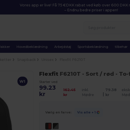
Vores app er live! Få 75 €DKK rabat ved køb over 600 DK
– Endnu bedre priser i appen!
Jakker
Hovedbeklædning
Arbejdstøj
Sportsbeklædning
tilbehør
ketter
Snapback
Unisex
Flexfit F6210T
Flexfit
F6210T
- Sort / rød
- To-
W1
Starter ved
99.23
162.45
inkl.
79.38
eksk
kr
|
kr
Mødre
kr
Mød
Vælg en farve:
Vis alle
+ 1