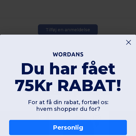
Tilføj en anmeldelse
Du har fået
75Kr RABAT!
Interessante produkter
For at få din rabat, fortæl os:
hvem shopper du for?
Personlig