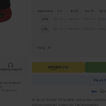
Størrelse
1-7
8-23
24-71
72-
165.43
148.85
132.33
115.8
S/M
kr
kr
kr
165.43
148.85
132.33
115.8
L/XL
kr
kr
kr
ne produkter
Valg:
0
Pålidelig Support
Få et 
de om et tilbud?
 24
-14h (english)
Er du et firma? Få fordele ved priser ekskl
momsnummer inden for Fællesskabet.