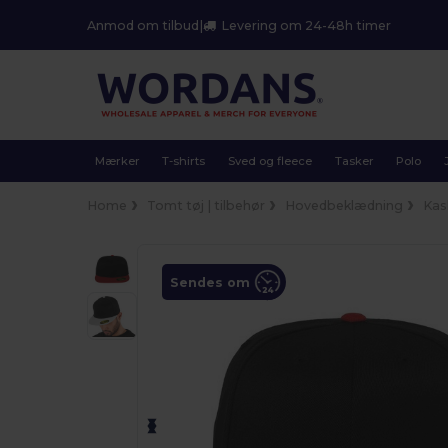
Anmod om tilbud
|
Levering om 24-48h timer
Mærker
T-shirts
Sved og fleece
Tasker
Polo
Home
Tomt tøj | tilbehør
Hovedbeklædning
Kas
Sendes om