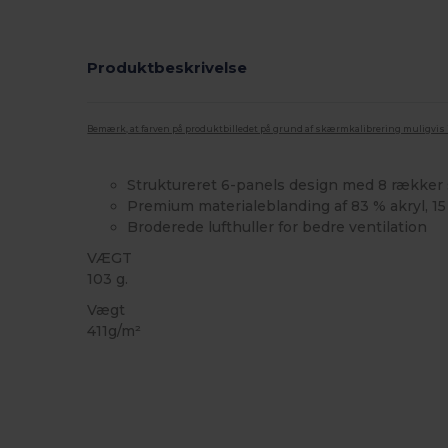
Produktbeskrivelse
Bemærk, at farven på produktbilledet på grund af skærmkalibrering muligvis ik
Struktureret 6-panels design med 8 rækker
Premium materialeblanding af 83 % akryl, 1
Broderede lufthuller for bedre ventilation
VÆGT
103 g.
Vægt
411g/m²