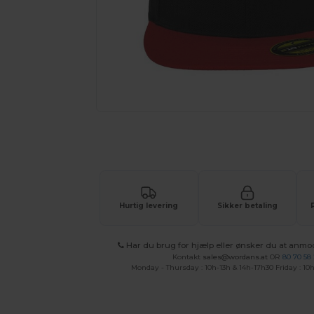
Anmod om et tilpasset tilbud på di
Hurtig levering
Sikker betaling
Har du brug for hjælp eller ønsker du at anmo
Kontakt
sales@wordans.at
OR
80 70 58
Monday - Thursday : 10h-13h & 14h-17h30 Friday : 10h