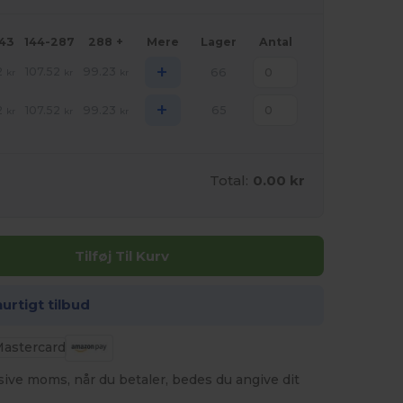
143
144-287
288 +
Mere
Lager
Antal
+
2
107.52
99.23
66
kr
kr
kr
+
2
107.52
99.23
65
kr
kr
kr
Total:
0.00 kr
Tilføj Til Kurv
hurtigt tilbud
usive moms, når du betaler, bedes du angive dit