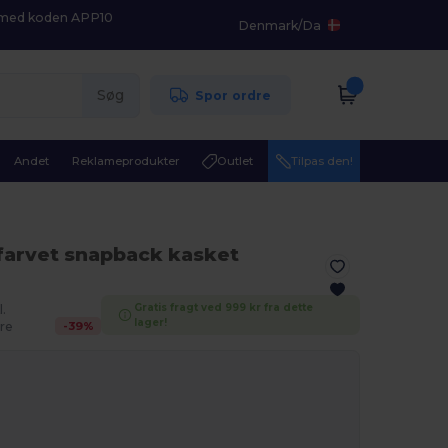
K med koden APP10
Denmark
/
Da
Søg
Spor ordre
Andet
Reklameprodukter
Outlet
Tilpas den!
farvet snapback kasket
Gratis fragt ved 999 kr fra dette
l.
lager!
-
39
%
re