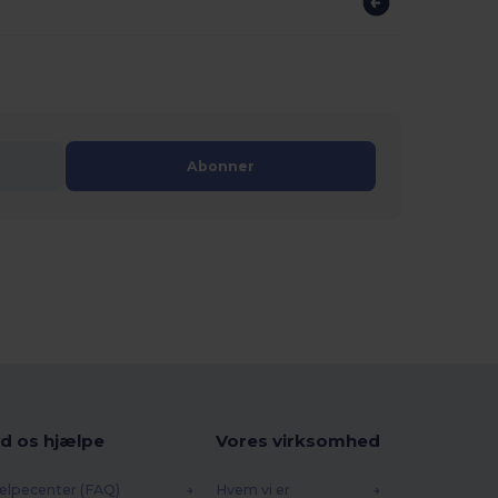
Abonner
d os hjælpe
Vores virksomhed
ælpecenter (FAQ)
Hvem vi er