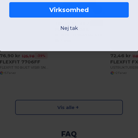
Virksomhed
110,36 kr
-39%
180,71 kr
Nej tak
Flexfit F110RS
110 RIPSTOP SNAPBACK 110 RIPSTOP SNAPBACK
+2 Farver
76,90 kr
72,46 kr
-39%
125,78 kr
11
FLEXFIT 7706FF
FLEXFIT F
FLEXFIT 110 BUET VISIR SNAPBACK
+5 Farver
+2 Farver
Vis alle
FAQ