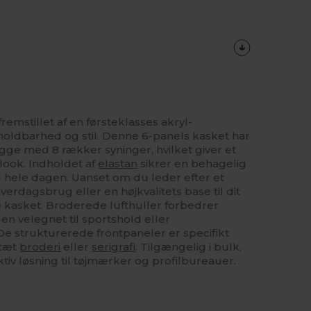
emstillet af en førsteklasses akryl-
holdbarhed og stil. Denne 6-panels kasket har
gge med 8 rækker syninger, hvilket giver et
 look. Indholdet af
elastan
sikrer en behagelig
 hele dagen. Uanset om du leder efter et
 hverdagsbrug eller en højkvalitets base til dit
 kasket. Broderede lufthuller forbedrer
en velegnet til sportshold eller
 strukturerede frontpaneler er specifikt
 tæt
broderi
eller
serigrafi
. Tilgængelig i bulk,
tiv løsning til tøjmærker og profilbureauer.