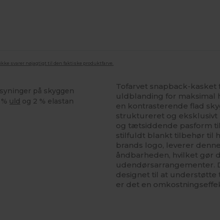
ke svarer nøjagtigt til den faktiske produktfarve.
Tofarvet snapback-kasket fr
 syninger på skyggen
uldblanding for maksimal 
5 %
uld
og 2 % elastan
en kontrasterende flad sky
struktureret og eksklusivt
og tætsiddende pasform til
stilfuldt blankt tilbehør til
brands logo, leverer denne
åndbarheden, hvilket gør d
udendørsarrangementer. De
designet til at understøtte
er det en omkostningseffek