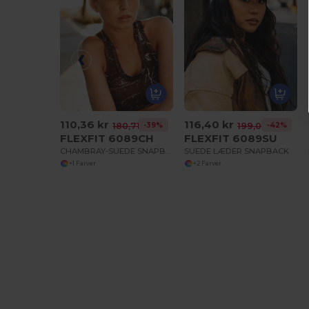
110,36 kr
116,40 kr
-39%
-42%
180,71 kr
199,04 kr
FLEXFIT 6089CH
FLEXFIT 6089SU
CHAMBRAY-SUEDE SNAPBACK CHAMBRAY
SUEDE LÆDER SNAPBACK
+1 Farver
+2 Farver