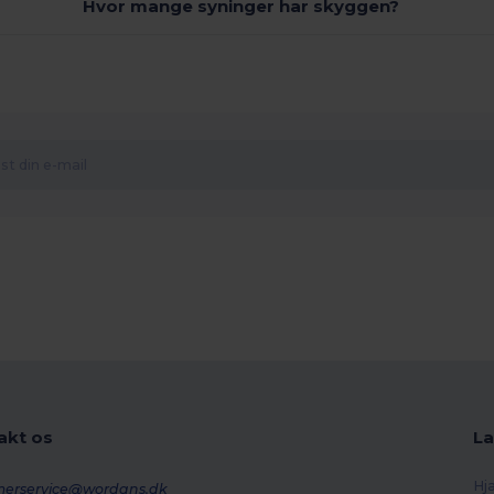
Hvor mange syninger har skyggen?
akt os
La
Hj
merservice@wordans.dk