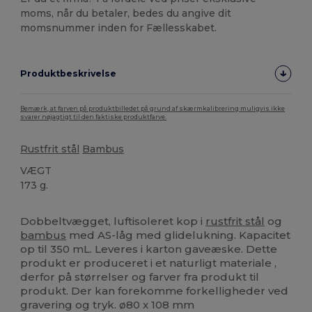
moms, når du betaler, bedes du angive dit
momsnummer inden for Fællesskabet.
Produktbeskrivelse
Bemærk, at farven på produktbilledet på grund af skærmkalibrering muligvis ikke
svarer nøjagtigt til den faktiske produktfarve.
Rustfrit stål
Bambus
VÆGT
173 g.
Høj lagerbeholdning
Dobbeltvægget, luftisoleret kop i
rustfrit stål
og
bambus
med AS-låg med glidelukning. Kapacitet
op til 350 mL. Leveres i karton gaveæske. Dette
produkt er produceret i et naturligt materiale ,
derfor på størrelser og farver fra produkt til
produkt. Der kan forekomme forkelligheder ved
gravering og tryk. ø80 x 108 mm