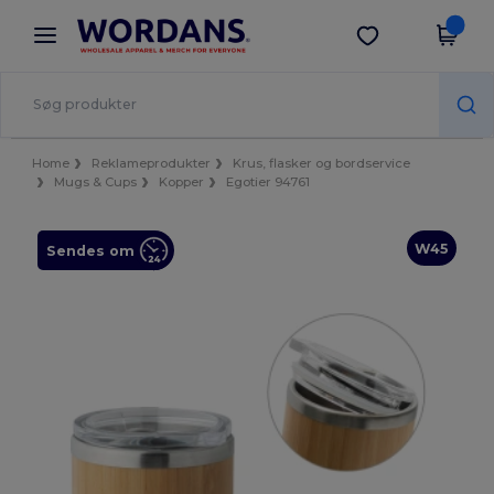
×
Wordans-app
Hent app
Bedre priser i appen!
Home
Reklameprodukter
Krus, flasker og bordservice
Mugs & Cups
Kopper
Egotier 94761
W45
Sendes om