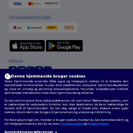
Forsendelsesmetoder
Følg os
Denne hjemmeside bruger cookies
Vores hjemmeside anvender både egne og tredjeparts cookies til at forbedre den
2026. Alle rettigheder forbeholdes
overordnede funktionalitet, huske dine præferencer, analysere hjemmesideydelsen
og sikre en smidig og personlig browseroplevelse, herunder skræddersyet indhold,
Vilkår og Betingelser
|
Tilpasset politik
|
Fortrolighedspolitik
|
Politik for
optimerede interaktioner med vores hjemmeside og reklame.
cookies
|
Sitemap
Du kan administrere dine cookie-præferencer når som helst. Nødvendige cookies, som
er nødvendige for webstedets funktion, kan ikke deaktiveres, da de er nødvendige for
korrekt drift af hjemmesiden. Du kan dog vælge at tillade eller blokere andre typer
cookies, såsom dem, der bruges til personalisering, analyse og målretning.
For flere oplysninger om, hvordan vi bruger cookies, hvordan du kan kontrollere dem, og
om tredjepartscookies, kan du se vores
Cookies policy
og
Privacy Policy
.
Anmeldelsespræferencer
👋
Hej