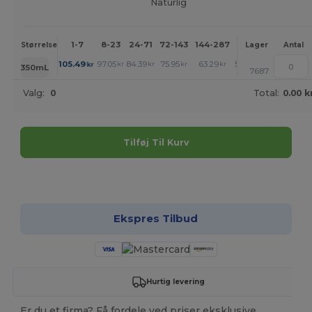
Naturlig
1-7
8-23
24-71
72-143
144-287
288 +
Mere
Størrelse
Lager
Antal
+
105.49
97.05
84.39
75.95
63.29
54.85
kr
kr
kr
kr
kr
kr
350mL
7687
Valg:
0
Total:
0.00 k
Tilføj Til Kurv
Tilpas det!
Ekspres Tilbud
Hurtig levering
Er du et firma? Få fordele ved priser eksklusive