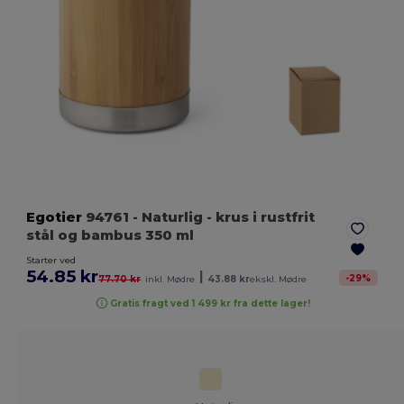
Egotier
94761
- Naturlig
- krus i rustfrit
stål og bambus 350 ml
Starter ved
54.85 kr
|
-
29
%
77.70 kr
inkl. Mødre
43.88 kr
ekskl. Mødre
Gratis fragt ved 1 499 kr fra dette lager!