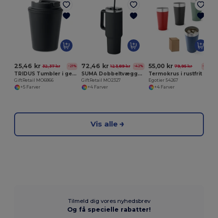
E
25,46 kr
72,46 kr
55,00 kr
32,37 kr
123,89 kr
79,95 kr
-21%
-42%
-31%
TRIDUS Tumbler i genanvendt PP 300 ml
SUMA Dobbeltvægget tumbler 1200 ml
Termokrus i rustfrit stål
GiftRetail MO6866
GiftRetail MO2327
Egotier 54267
+5 Farver
+4 Farver
+4 Farver
Vis alle
Tilmeld dig vores nyhedsbrev
Og få specielle rabatter!