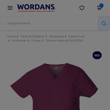
×
Wordans-app
Hent app
Bedre priser i appen!
Home
Tomt tøj | tilbehør
Arbejdstøj
Gæstfrihed
Uniformer
Unisex
Dickies Medical DKE83706
W5