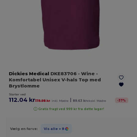
Dickies Medical
DKE83706
- Wine
-
Komfortabel Unisex V-hals Top med
Brystlomme
Starter ved
112.04 kr
|
-
37
%
178.98 kr
inkl. Mødre
89.63 kr
ekskl. Mødre
Gratis fragt ved 999 kr fra dette lager!
Vælg en farve:
Vis alle
+ 8