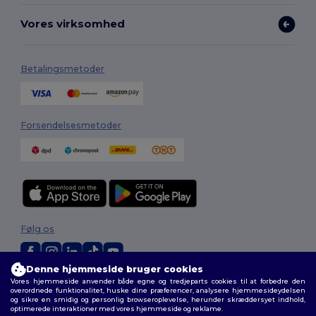
Vores virksomhed
Betalingsmetoder
Forsendelsesmetoder
Følg os
Denne hjemmeside bruger cookies
Vores hjemmeside anvender både egne og tredjeparts cookies til at forbedre den
2026. Alle rettigheder forbeholdes
overordnede funktionalitet, huske dine præferencer, analysere hjemmesideydelsen
Vilkår og Betingelser
|
Tilpasset politik
|
Fortrolighedspolitik
|
Politik for
og sikre en smidig og personlig browseroplevelse, herunder skræddersyet indhold,
cookies
|
Sitemap
optimerede interaktioner med vores hjemmeside og reklame.