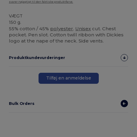
svarer nøjagtigt til den faktiske produktfarve.
VÆGT
150 g.
55% cotton / 45%
polyester
.
Unisex
cut. Chest
pocket. Pen slot. Cotton twill ribbon with Dickies
logo at the nape of the neck. Side vents.
Produktkundevurderinger
Tilføj en anmeldelse
Bulk Orders