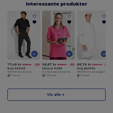
Interessante produkter
77,48 kr
98,87 kr
88,76 kr
169,51 kr
153,65 kr
210,54 kr
-54%
-36%
-58%
Roly PA9250
VELILLA VL589
Roly BA9092
WAITER herrebukser
Tunika med korte ærmer
MEDERI Unisex langærmet Roly
+1 Farver
+12 Farver
+1 Farver
Vis alle