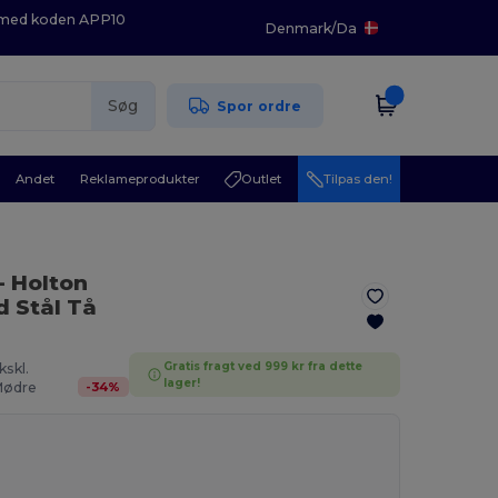
K med koden APP10
Denmark
/
Da
Søg
Spor ordre
Andet
Reklameprodukter
Outlet
Tilpas den!
- Holton
 Stål Tå
Gratis fragt ved 999 kr fra dette
kskl.
lager!
-
34
%
ødre