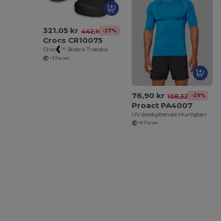
321,05 kr
-27%
442,10 kr
Crocs CR10075
Crocs ™ Bistro Træsko
+3 Farver
76,90 kr
-29%
108,32 kr
Proact PA4007
UV-beskyttende Hurtigtørrende Surf T-shirt til Voksne
+6 Farver