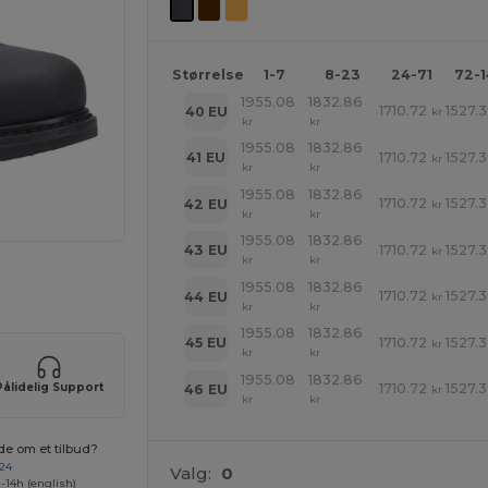
Størrelse
1-7
8-23
24-71
72-
1955.08
1832.86
1710.72
1527.
40 EU
kr
kr
kr
1955.08
1832.86
1710.72
1527.
41 EU
kr
kr
kr
1955.08
1832.86
1710.72
1527.
42 EU
kr
kr
kr
1955.08
1832.86
1710.72
1527.
43 EU
kr
kr
kr
ne produkter
1955.08
1832.86
1710.72
1527.
44 EU
kr
kr
kr
1955.08
1832.86
1710.72
1527.
45 EU
kr
kr
kr
1955.08
1832.86
Pålidelig Support
1710.72
1527.
46 EU
kr
kr
kr
de om et tilbud?
 24
Valg:
0
-14h (english)