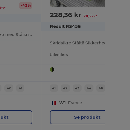
-43%
2 kr
228,36 kr
-40%
381,36 kr
Result RS458
Skridsikre Arbejdssko med Stålsnude og Olieresistens
Skridsikre Ståltå Sikkerhedssko til Udendørsbrug
Udendørs
40
41
41
42
43
44
46
45
W1
France
dukt
Se produkt