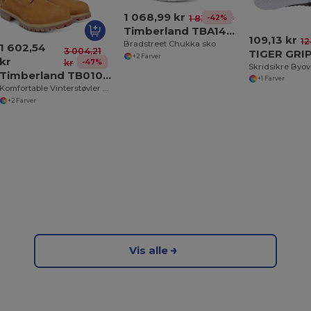
1 068,99 kr
-42%
1 835,12 kr
Timberland TBA146Q
109,13 kr
12
Bradstreet Chukka sko
1 602,54
3 004,21
TIGER GRI
+2 Farver
kr
-47%
kr
Timberland TB010061
+1 Farver
Komfortable Vinterstøvler med PrimaLoft Isolering
+2 Farver
Vis alle