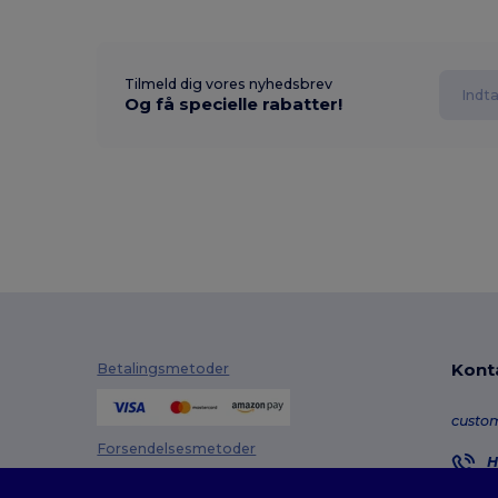
Tilmeld dig vores nyhedsbrev
Og få specielle rabatter!
Kont
Betalingsmetoder
custo
Forsendelsesmetoder
H
8