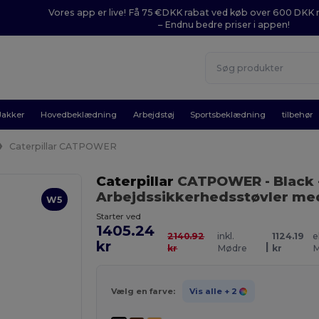
Vores app er live! Få 75 €DKK rabat ved køb over 600 DK
– Endnu bedre priser i appen!
Jakker
Hovedbeklædning
Arbejdstøj
Sportsbeklædning
tilbehør
Caterpillar CATPOWER
Caterpillar
CATPOWER
- Black
Arbejdssikkerhedsstøvler med
W5
Starter ved
1405.24
2140.92
inkl.
1124.19
e
kr
|
kr
Mødre
kr
M
Vælg en farve:
Vis alle
+ 2