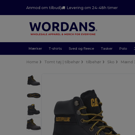
Anmod om tilbud
|
Levering om 24-48h timer
Mærker
T-shirts
Sved og fleece
Tasker
Polo
Home
Tomt tøj | tilbehør
tilbehør
Sko
Mænd