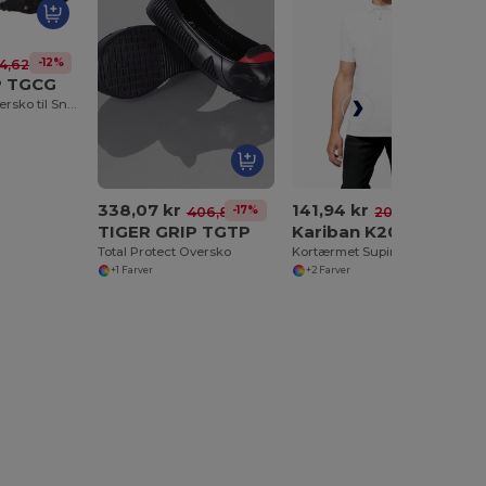
-12%
4,62 kr
P TGCG
Skridsikre Byoversko til Sne og Is
338,07 kr
141,94 kr
-17%
-32%
406,89 kr
209,81 kr
TIGER GRIP TGTP
Kariban K2000
Total Protect Oversko
Kortærmet Supima® poloshirt til mænd
+1 Farver
+2 Farver