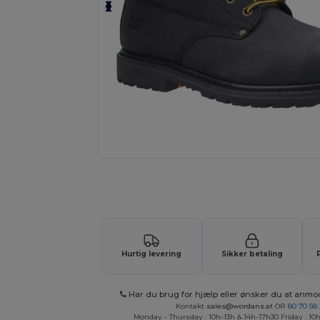
Anmod om et tilpasset tilbud på di
Hurtig levering
Sikker betaling
Har du brug for hjælp eller ønsker du at anmo
Kontakt
sales@wordans.at
OR
80 70 58
Monday - Thursday : 10h-13h & 14h-17h30 Friday : 10h