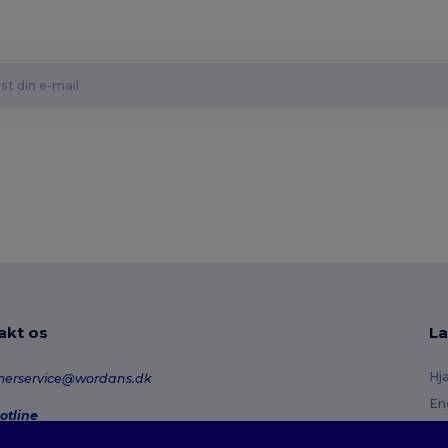
akt os
La
Hj
merservice@wordans.dk
En
otline
Re
0 70 58 24