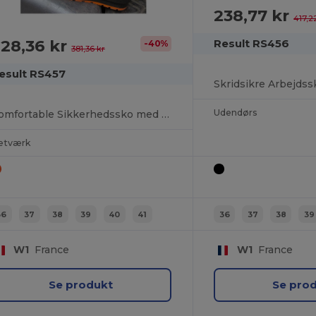
238,77 kr
417,2
28,36 kr
Result RS456
-40%
381,36 kr
esult RS457
Udendørs
Komfortable Sikkerhedssko med Stål Tå og Skridsikker Sål
etværk
36
37
38
39
40
41
36
37
38
39
W1
France
W1
France
Se produkt
Se pro