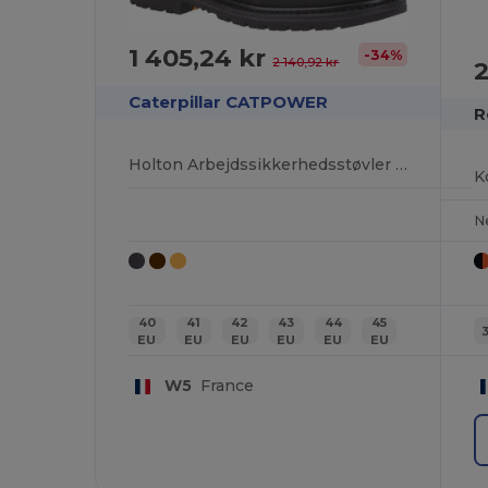
1 405,24 kr
-34%
2 140,92 kr
2
Caterpillar CATPOWER
R
Holton Arbejdssikkerhedsstøvler med Stål Tå
N
40
41
42
43
44
45
EU
EU
EU
EU
EU
EU
W5
France