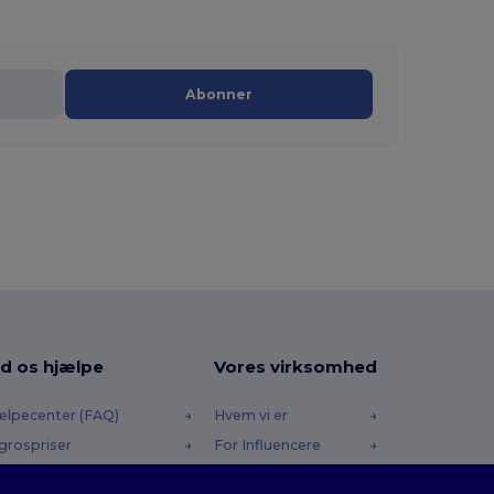
Abonner
d os hjælpe
Vores virksomhed
ælpecenter (FAQ)
Hvem vi er
grospriser
For Influencere
turneringer & Refusioner
Kontakt os