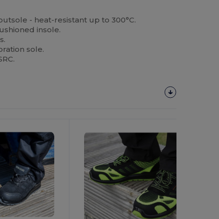
utsole - heat-resistant up to 300°C.
ushioned insole.
s.
oration sole.
SRC.