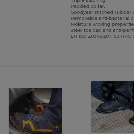
Triple stitching.
Padded collar.
Goodyear stitched rubber o
Removable anti-bacterial c
Moisture wicking propertie
Steel toe cap
and
anti-perf
EN ISO 20345:2011 S3 HRO 