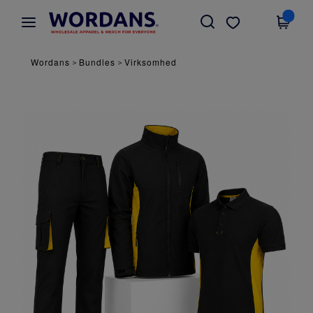
×
Wordans-app
Hent app
Bedre priser i appen!
Wordans
Bundles
Virksomhed
>
>