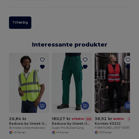
Tilfældig
Interessante produkter
T
26,84 kr
180,27 kr
38,92 kr
273,61 kr
50,93 kr
-34%
-24%
Radsow by Uneek UC801
Radsow by Uneek UC906L
Korntex KX222
Ærmeløs sikkerhedsvest
Super Pro BukserLang
FUNKTIONEL VEST "DORTMUND"
+2 Farver
+4 Farver
+10 Farver