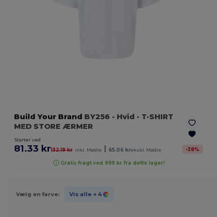
Build Your Brand
BY256
- Hvid
- T-SHIRT
MED STORE ÆRMER
Starter ved
81.33 kr
|
-
38
%
132.19 kr
inkl. Mødre
65.06 kr
ekskl. Mødre
Gratis fragt ved 999 kr fra dette lager!
Vælg en farve:
Vis alle
+ 4