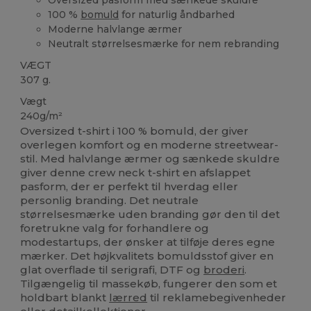
100 %
bomuld
for naturlig åndbarhed
Moderne halvlange ærmer
Neutralt størrelsesmærke for nem rebranding
VÆGT
307 g.
Vægt
240g/m²
Oversized t-shirt i 100 % bomuld, der giver
overlegen komfort og en moderne streetwear-
stil. Med halvlange ærmer og sænkede skuldre
giver denne crew neck t-shirt en afslappet
pasform, der er perfekt til hverdag eller
personlig branding. Det neutrale
størrelsesmærke uden branding gør den til det
foretrukne valg for forhandlere og
modestartups, der ønsker at tilføje deres egne
mærker. Det højkvalitets bomuldsstof giver en
glat overflade til serigrafi, DTF og
broderi
.
Tilgængelig til massekøb, fungerer den som et
holdbart blankt
lærred
til reklamebegivenheder