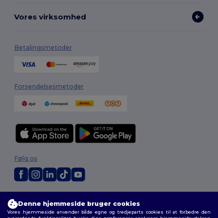
Vores virksomhed
Betalingsmetoder
Forsendelsesmetoder
Følg os
2026. Alle rettigheder forbeholdes
Denne hjemmeside bruger cookies
Vilkår og Betingelser
|
Tilpasset politik
|
Fortrolighedspolitik
|
Politik for
Vores hjemmeside anvender både egne og tredjeparts cookies til at forbedre den
cookies
|
Sitemap