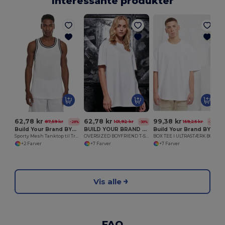
Interessante produkter
62,78 kr
62,78 kr
99,38 kr
87,59 kr
101,92 kr
159,25 kr
-28%
-38%
-38%
Build Your Brand BY009
BUILD YOUR BRAND BY149
Build Your Brand BY163
Sporty Mesh Tanktop til Træning og Basketball
OVERSIZED BOYFRIEND T-SHIRT TIL DAMER
BOX TEE I ULTRASTÆRK BOMULD
+2 Farver
+7 Farver
+7 Farver
Vis alle
FAQ