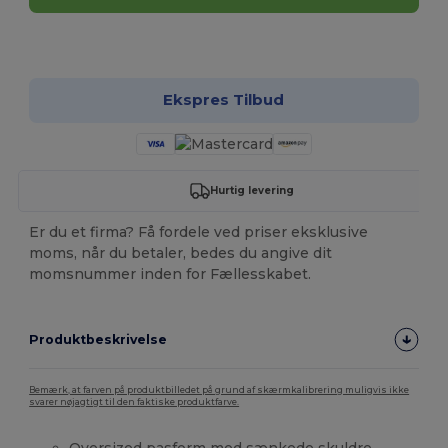
Tilpas det!
Ekspres Tilbud
Hurtig levering
Er du et firma? Få fordele ved priser eksklusive
moms, når du betaler, bedes du angive dit
momsnummer inden for Fællesskabet.
Produktbeskrivelse
Bemærk, at farven på produktbilledet på grund af skærmkalibrering muligvis ikke
svarer nøjagtigt til den faktiske produktfarve.
Oversized pasform med sænkede skuldre