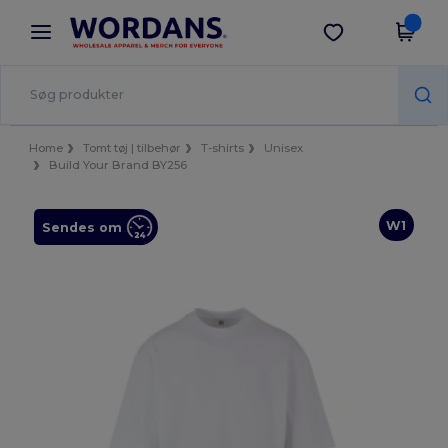
×
Wordans-app
Hent app
Bedre priser i appen!
Home
Tomt tøj | tilbehør
T-shirts
Unisex
Build Your Brand BY256
W1
Sendes om