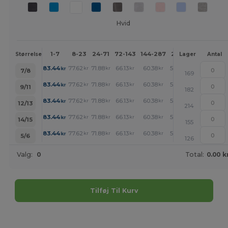
Hvid
1-7
8-23
24-71
72-143
144-287
288 +
Mere
Størrelse
Lager
Antal
+
83.44
77.62
71.88
66.13
60.38
57.55
kr
kr
kr
kr
kr
kr
7/8
169
+
83.44
77.62
71.88
66.13
60.38
57.55
kr
kr
kr
kr
kr
kr
9/11
182
+
83.44
77.62
71.88
66.13
60.38
57.55
kr
kr
kr
kr
kr
kr
12/13
214
+
83.44
77.62
71.88
66.13
60.38
57.55
kr
kr
kr
kr
kr
kr
14/15
155
+
83.44
77.62
71.88
66.13
60.38
57.55
kr
kr
kr
kr
kr
kr
5/6
126
Valg:
0
Total:
0.00 k
Tilføj Til Kurv
Tilpas det!