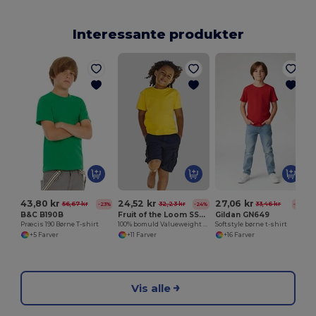
Interessante produkter
T
43,80 kr
24,52 kr
27,06 kr
56,67 kr
32,23 kr
33,46 kr
-23%
-24%
-19%
B&C B190B
Fruit of the Loom SS031
Gildan GN649
Præcis 190 Børne T-shirt
100% bomuld Valueweight børnetilpasset t-shirt
Softstyle børne t-shirt
+5 Farver
+11 Farver
+16 Farver
Vis alle