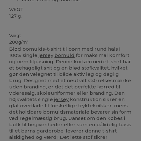
VÆGT
127 g.
Brugerdefineret
Vægt
200g/m²
Blød bomulds-t-shirt til børn med rund hals i
100% single
jersey
bomuld
for maksimal komfort
og nem tilpasning. Denne kortærmede t-shirt har
et behageligt snit og en blød stofkvalitet, hvilket
gør den velegnet til både aktiv leg og daglig
brug. Designet med et neutralt størrelsesmærke
uden branding, er det det perfekte
lærred
til
videresalg, skoleuniformer eller branding. Den
højkvalitets single
jersey
konstruktion sikrer en
glat overflade til forskellige trykteknikker, mens
det holdbare bomuldsmateriale bevarer sin form
ved regelmæssig brug. Uanset om den købes i
bulk til begivenheder eller som en pålidelig basis
til et barns garderobe, leverer denne t-shirt
alsidighed og værdi. Det lette stof sikrer