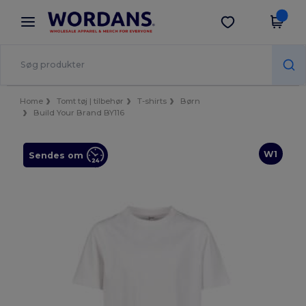
×
Wordans-app
Hent app
Bedre priser i appen!
Home
Tomt tøj | tilbehør
T-shirts
Børn
Build Your Brand BY116
W1
Sendes om