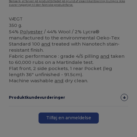
Bemærk, at farven på produktbilledet på grund af skærmkalibrering muligvis ikke
svarer nøjagtigt til den faktiske produktfarve.
VÆGT
350 g.
54%
Polyester
/ 44% Wool / 2% Lycra®
manufactured to the environmental Oeko-Tex
Standard 100
and
treated with Nanotech stain-
resistant finish.
Fabric performance : grade 4/5 pilling
and
taken
to 60,000 rubs on a Martindale test.
Flat front, 2 side pockets, 1 rear Pocket (leg
length 36" unfinished - 91.5cm).
Machine washable
and
dry clean.
Produktkundevurderinger
Tilføj en anmeldelse