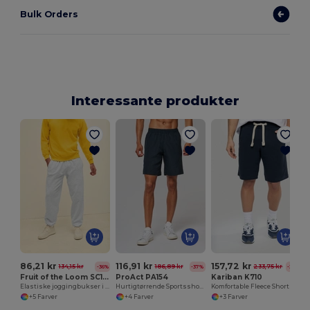
Bulk Orders
Interessante produkter
86,21 kr
116,91 kr
157,72 kr
134,15 kr
186,89 kr
233,75 kr
-36%
-37%
-33%
Fruit of the Loom SC153C
ProAct PA154
Kariban K710
Elastiske joggingbukser i bunden
Hurtigtørrende Sportsshorts med Meshfor
Komfortable Fleece Shorts med Lommer og Snor
+5 Farver
+4 Farver
+3 Farver