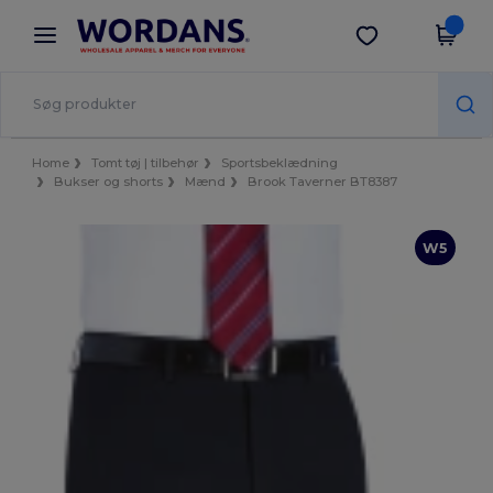
×
Wordans-app
Hent app
Bedre priser i appen!
Home
Tomt tøj | tilbehør
Sportsbeklædning
Bukser og shorts
Mænd
Brook Taverner BT8387
W5