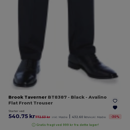
Brook Taverner
BT8387
- Black
- Avalino
Flat Front Trouser
Starter ved
540.75 kr
|
-
30
%
772.53 kr
inkl. Mødre
432.60 kr
ekskl. Mødre
Gratis fragt ved 999 kr fra dette lager!