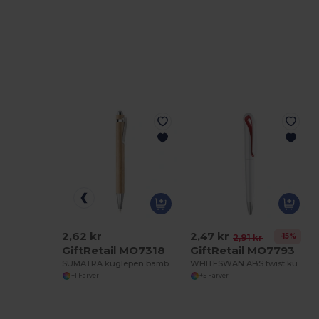
2,62 kr
2,47 kr
-15%
2,91 kr
GiftRetail MO7318
GiftRetail MO7793
SUMATRA kuglepen bambus
WHITESWAN ABS twist kuglepen
+1 Farver
+5 Farver