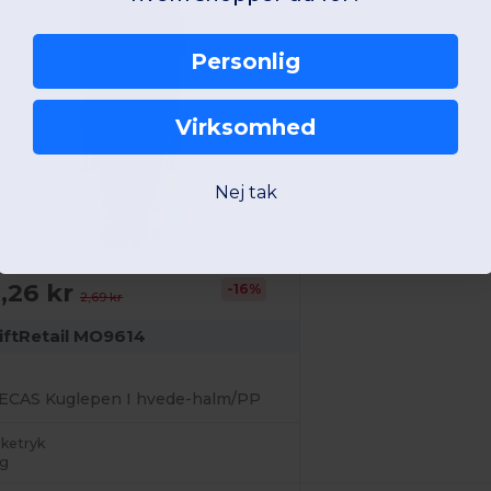
Personlig
Virksomhed
Nej tak
,26 kr
-16%
2,69 kr
iftRetail MO9614
ECAS Kuglepen I hvede-halm/PP
lketryk
 g