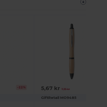
Tilpas
Det!
5,67 kr
-22%
-23%
7,35 kr
1
GiftRetail MO9485