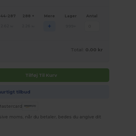
144-287
288 +
Mere
Lager
Antal
+
2.62
2.26
999+
kr
kr
Total:
0.00 kr
Tilføj Til Kurv
hurtigt tilbud
usive moms, når du betaler, bedes du angive dit