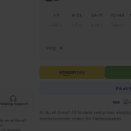
1-7
8-23
24-71
72-143
4.80
4.51
4.29
2.84
kr
kr
kr
kr
Valg:
0
ne produkter
Få et 
Pålidelig Support
Er du et firma? Få fordele ved priser ekskl
momsnummer inden for Fællesskabet.
de om et tilbud?
 24
-14h (english)