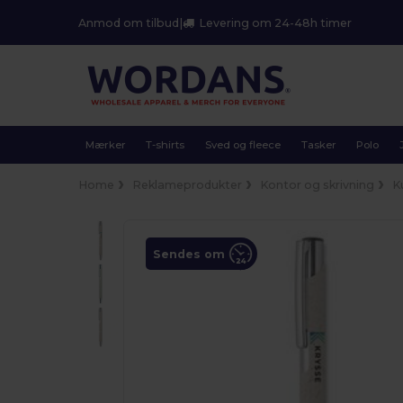
Anmod om tilbud
|
Levering om 24-48h timer
Mærker
T-shirts
Sved og fleece
Tasker
Polo
Home
Reklameprodukter
Kontor og skrivning
K
Sendes om