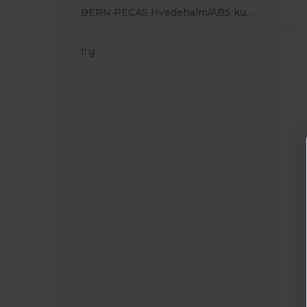
BERN PECAS Hvedehalm/ABS kuglepen
11 g