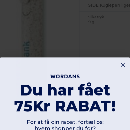
SIDE Kuglepen i g
Silketryk
9 g
Du har fået
75Kr RABAT!
For at få din rabat, fortæl os:
hvem shopper du for?