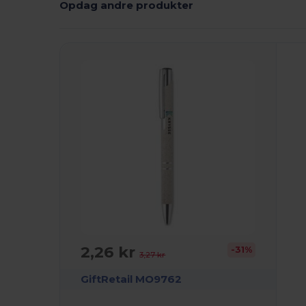
Opdag andre produkter
2,26 kr
-31%
3,27 kr
GiftRetail MO9762