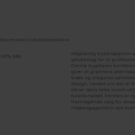
ke svarer nøjagtigt til den faktiske produktfarve.
Miljøvenlig trykknappenn 
g 50% ABS
sølvbeslag for et professio
Denne kuglepen kombinere
giver et grønnere alternati
blæk og elegante sølvdetal
design. Uanset om det er ti
sikrer dens lette konstru
funktionalitet. Pennen er op
fremragende valg for virks
miljøengagement ved event