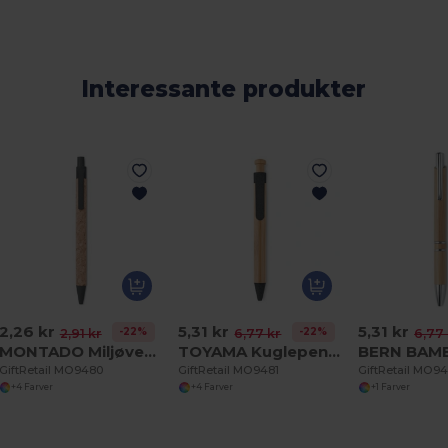
Interessante produkter
2,26 kr
5,31 kr
5,31 kr
-22%
-22%
2,91 kr
6,77 kr
6,77 
MONTADO Miljøvenlig kuglepen
TOYAMA Kuglepen i bambus
GiftRetail MO9480
GiftRetail MO9481
GiftRetail MO9
+4 Farver
+4 Farver
+1 Farver