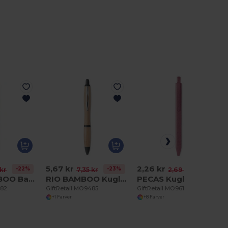
5,67 kr
2,26 kr
-22%
-23%
-16%
kr
7,35 kr
2,69 kr
BERN BAMBOO Bambus kuglepen
RIO BAMBOO Kuglepen i ABS og bambus
PECAS Kuglepen I hvede-halm/PP
482
GiftRetail MO9485
GiftRetail MO9614
+1 Farver
+8 Farver