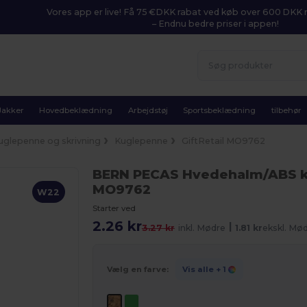
Vores app er live! Få 75 €DKK rabat ved køb over 600 DK
– Endnu bedre priser i appen!
Jakker
Hovedbeklædning
Arbejdstøj
Sportsbeklædning
tilbehør
uglepenne og skrivning
Kuglepenne
GiftRetail MO9762
BERN PECAS Hvedehalm/ABS 
MO9762
W22
Starter ved
2.26 kr
|
3.27 kr
inkl. Mødre
1.81 kr
ekskl. Mø
Vælg en farve:
Vis alle
+ 1