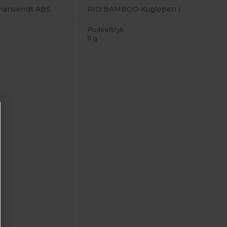
enanvendt ABS
RIO BAMBOO Kuglepen i ABS og bambus
Pudeaftryk
11 g