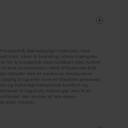
af hvedestrå. Bæredygtigt materiale med
nelt look. Ideel til branding i store mængder.
r 50 % hvedestrå med holdbart ABS, hvilket
v til dine kontorbehov. Med letflydende blåt
jer tilbyder den et moderne, tekstureret
l daglig brug eller som en tilpasset giveaway,
ktion og trykknapmekanisme komfort og
timeret til logotryk, hvilket gør den til et
omheder, der ønsker at vise deres
s eller messer.