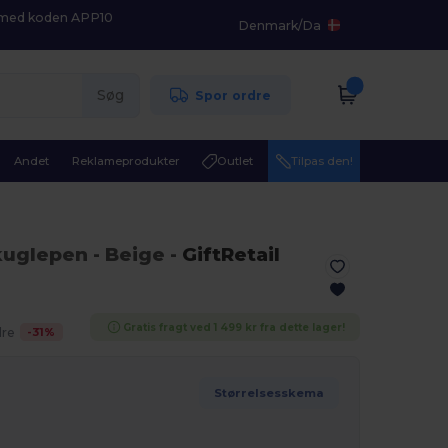
K med koden APP10
Denmark
/
Da
Søg
Spor ordre
Andet
Reklameprodukter
Outlet
Tilpas den!
kuglepen
- Beige
-
GiftRetail
Gratis fragt ved 1 499 kr fra dette lager!
-
31
%
dre
Størrelsesskema