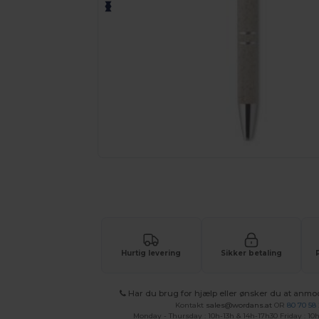
Anmod om et tilpasset tilbud på di
Hurtig levering
Sikker betaling
Har du brug for hjælp eller ønsker du at anmo
Kontakt
sales@wordans.at
OR
80 70 58
Monday - Thursday : 10h-13h & 14h-17h30 Friday : 10h