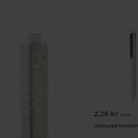
Tilpas
Det!
2,26 kr
2,91 kr
GiftRetail MO699