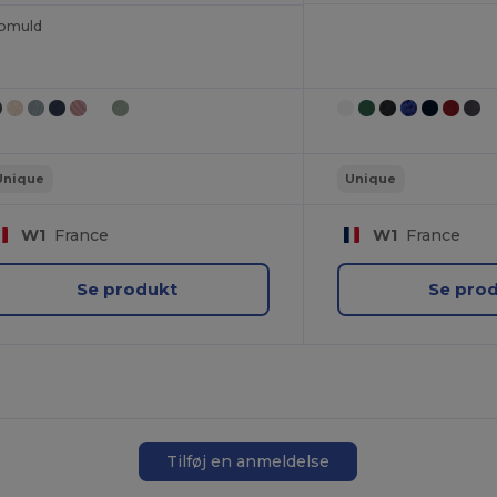
omuld
Unique
Unique
W1
France
W1
France
Se produkt
Se pro
Tilføj en anmeldelse