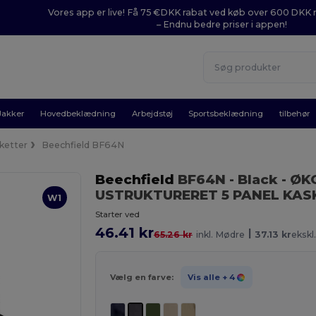
Vores app er live! Få 75 €DKK rabat ved køb over 600 DK
– Endnu bedre priser i appen!
Jakker
Hovedbeklædning
Arbejdstøj
Sportsbeklædning
tilbehør
ketter
Beechfield BF64N
Beechfield
BF64N
- Black
- ØK
USTRUKTURERET 5 PANEL KAS
W1
Starter ved
46.41 kr
|
65.26 kr
inkl. Mødre
37.13 kr
ekskl
Vælg en farve:
Vis alle
+ 4