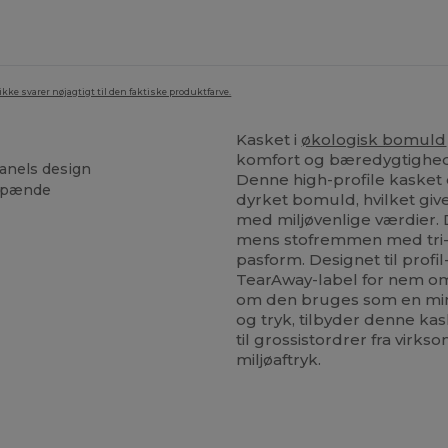
ke svarer nøjagtigt til den faktiske produktfarve.
Kasket i
økologisk bomuld
komfort og bæredygtighed. P
panels design
Denne high-profile kasket e
 spænde
dyrket bomuld, hvilket give
med miljøvenlige værdier. 
mens stofremmen med tri-g
pasform. Designet til profi
TearAway-label for nem om
om den bruges som en mini
og tryk, tilbyder denne ka
til grossistordrer fra vir
miljøaftryk.