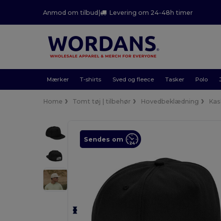
Anmod om tilbud
|
Levering om 24-48h timer
Mærker
T-shirts
Sved og fleece
Tasker
Polo
Home
Tomt tøj | tilbehør
Hovedbeklædning
Kas
Sendes om