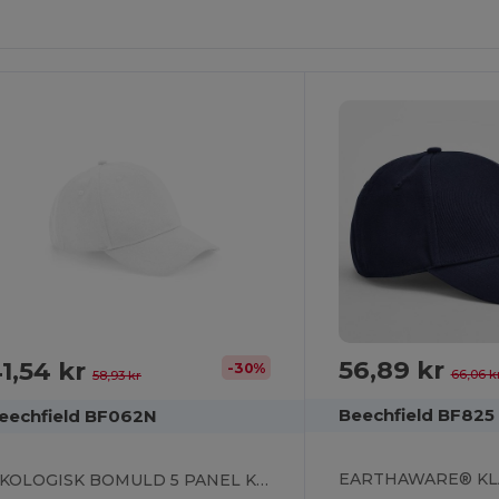
56,89 kr
1,54 kr
-30%
66,06 k
58,93 kr
Beechfield BF825
eechfield BF062N
ØKOLOGISK BOMULD 5 PANEL KASKET