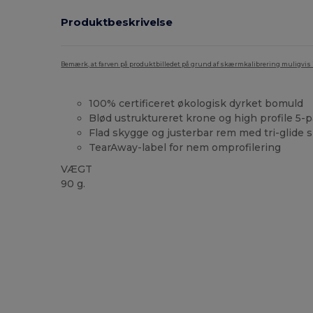
Produktbeskrivelse
Bemærk, at farven på produktbilledet på grund af skærmkalibrering muligvis ik
100% certificeret økologisk dyrket bomuld
Blød ustruktureret krone og high profile 5-
Flad skygge og justerbar rem med tri-glide
TearAway-label for nem omprofilering
VÆGT
90 g.
Tåre væk
Økologisk
Økologisk