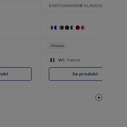
EARTHAWARE® KLASSISK ØKOLOGISK BOMUL
Unique
W1
France
dukt
Se produkt