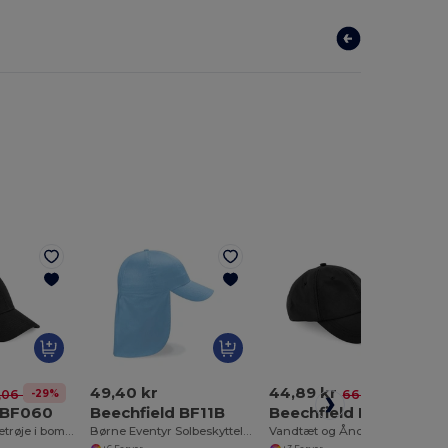
49,40 kr
44,89 kr
-29%
-32%
,06 kr
66,06 kr
 BF060
Beechfield BF11B
Beechfield BF187
Økologisk hættetrøje i bomuld
Børne Eventyr Solbeskyttelses Kasket
Vandtæt og Åndbar 6-Panel Kasket til Alle Vejrforhold