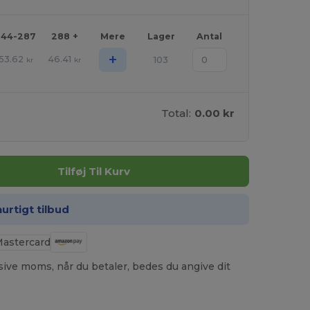
144-287
288 +
Mere
Lager
Antal
+
53.62
46.41
103
kr
kr
Total:
0.00 kr
Tilføj Til Kurv
hurtigt tilbud
usive moms, når du betaler, bedes du angive dit