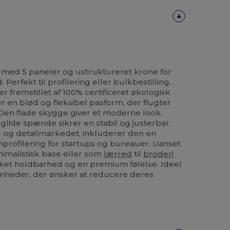
med 5 paneler og ustruktureret krone for
erfekt til profilering eller bulkbestilling.
r fremstillet af 100% certificeret økologisk
r en blød og fleksibel pasform, der flugter
Den flade skygge giver et moderne look,
lide spænde sikrer en stabil og justerbar
l- og detailmarkedet, inkluderer den en
profilering for startups og bureauer. Uanset
malistisk base eller som
lærred
til
broderi
sket holdbarhed og en premium følelse. Ideel
ksomheder, der ønsker at reducere deres