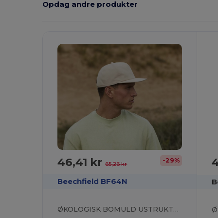
Opdag andre produkter
46,41 kr
4
-29%
65,26 kr
Beechfield BF64N
B
ØKOLOGISK BOMULD USTRUKTURERET 5 PANEL KASKET