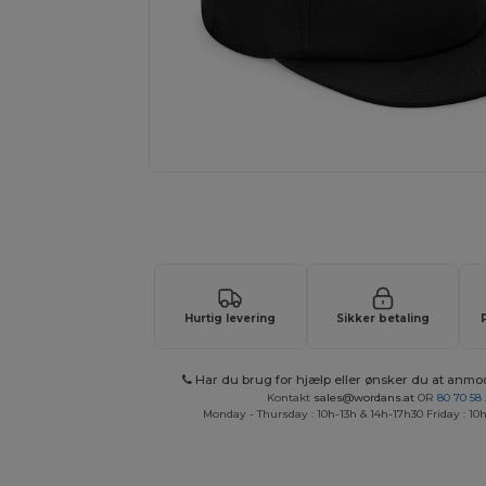
Anmod om et tilpasset tilbud på di
Hurtig levering
Sikker betaling
Har du brug for hjælp eller ønsker du at anmo
Kontakt
sales@wordans.at
OR
80 70 58
Monday - Thursday : 10h-13h & 14h-17h30 Friday : 10h