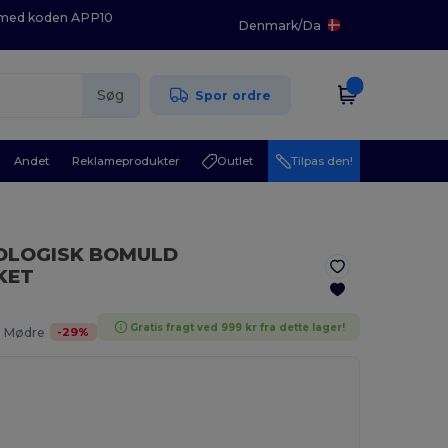
K med koden APP10
Denmark
/
Da
Søg
Spor ordre
Andet
Reklameprodukter
Outlet
Tilpas den!
OLOGISK BOMULD
KET
Gratis fragt ved 999 kr fra dette lager!
-
29
%
. Mødre