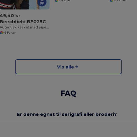
+9 Farver
+2 Farver
49,40 kr
Beechfield BF025C
Autentisk kasket med piped visir
+9 Farver
Vis alle
FAQ
Er denne egnet til serigrafi eller broderi?