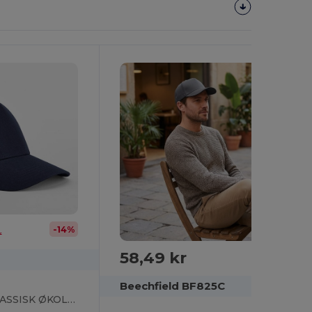
-14%
r
58,49 kr
Beechfield BF825C
EARTHAWARE® KLASSISK ØKOLOGISK BOMUL