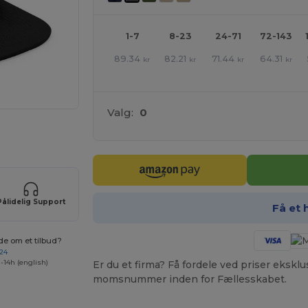
1-7
8-23
24-71
72-143
89.34
82.21
71.44
64.31
kr
kr
kr
kr
Valg:
0
ne produkter
Pålidelig Support
Få et 
de om et tilbud?
 24
-14h (english)
Er du et firma? Få fordele ved priser ekskl
momsnummer inden for Fællesskabet.