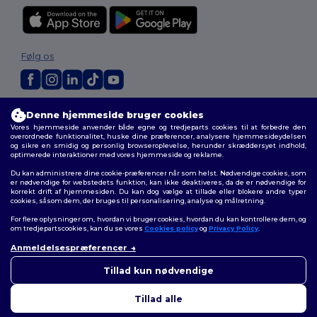
Følg os
2026. Alle rettigheder forbeholdes
Denne hjemmeside bruger cookies
Vilkår og Betingelser
|
Tilpasset politik
|
Fortrolighedspolitik
|
Politik for
Vores hjemmeside anvender både egne og tredjeparts cookies til at forbedre den
cookies
|
Sitemap
overordnede funktionalitet, huske dine præferencer, analysere hjemmesideydelsen
og sikre en smidig og personlig browseroplevelse, herunder skræddersyet indhold,
optimerede interaktioner med vores hjemmeside og reklame.
Du kan administrere dine cookie-præferencer når som helst. Nødvendige cookies, som
er nødvendige for webstedets funktion, kan ikke deaktiveres, da de er nødvendige for
korrekt drift af hjemmesiden. Du kan dog vælge at tillade eller blokere andre typer
cookies, såsom dem, der bruges til personalisering, analyse og målretning.
For flere oplysninger om, hvordan vi bruger cookies, hvordan du kan kontrollere dem, og
om tredjepartscookies, kan du se vores
Cookies policy
og
Privacy Policy
.
Anmeldelsespræferencer
👋
Hej
Hvis du har spørgsmål eller
Tillad kun nødvendige
bekymringer, kan du kontakte
os når som helst. Vores chatbot
Tillad alle
er her for at hjælpe.