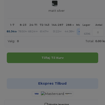
matt silver
1-7
8-23
24-71
72-143
144-287
288 +
Mere
Lager
Antal
+
85.34
78.50
68.24
61.47
51.22
44.38
kr
kr
kr
kr
kr
kr
6396
Valg:
0
Total:
0.00 k
Tilføj Til Kurv
Tilpas det!
Ekspres Tilbud
Hurtig levering