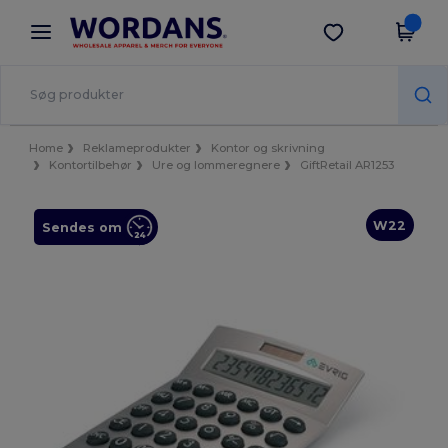
×
Wordans-app
Hent app
Bedre priser i appen!
Home
Reklameprodukter
Kontor og skrivning
Kontortilbehør
Ure og lommeregnere
GiftRetail AR1253
W22
Sendes om