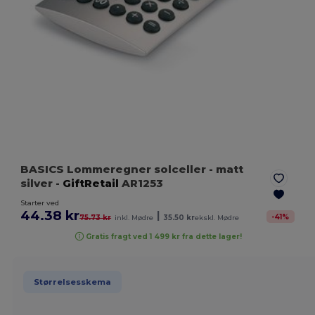
BASICS Lommeregner solceller
- matt
silver
-
GiftRetail
AR1253
Starter ved
44.38 kr
|
-
41
%
75.73 kr
inkl. Mødre
35.50 kr
ekskl. Mødre
Gratis fragt ved 1 499 kr fra dette lager!
Størrelsesskema