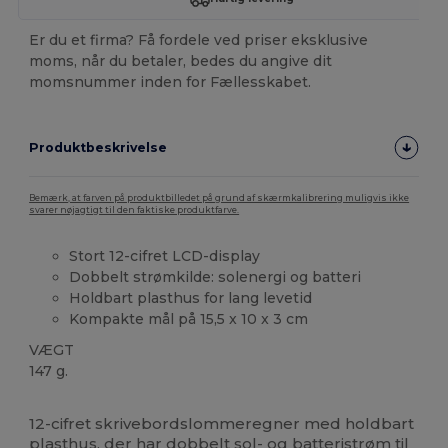
Er du et firma? Få fordele ved priser eksklusive
moms, når du betaler, bedes du angive dit
momsnummer inden for Fællesskabet.
Produktbeskrivelse
Bemærk, at farven på produktbilledet på grund af skærmkalibrering muligvis ikke
svarer nøjagtigt til den faktiske produktfarve.
Stort 12-cifret LCD-display
Dobbelt strømkilde: solenergi og batteri
Holdbart plasthus for lang levetid
Kompakte mål på 15,5 x 10 x 3 cm
VÆGT
147 g.
Høj lagerbeholdning
12-cifret skrivebordslommeregner med holdbart
plasthus, der har dobbelt sol- og batteristrøm til