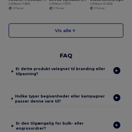
GiftRetail IT2893
GiftRetail IT3575
GiftRetail KC2656
+1 Farver
+1 Farver
+1 Farver
Vis alle
FAQ
Er dette produkt velegnet til branding eller
tilpasning?
Hvilke typer begivenheder eller kampagner
passer denne vare til?
Er den tilgængelig for bulk- eller
engrosordrer?