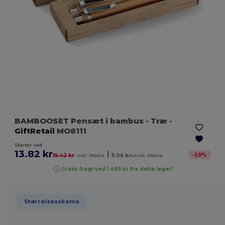
BAMBOOSET Pensæt i bambus
- Træ
-
GiftRetail
MO8111
Starter ved
13.82 kr
|
-
29
%
19.42 kr
inkl. Mødre
11.06 kr
ekskl. Mødre
Gratis fragt ved 1 499 kr fra dette lager!
Størrelsesskema