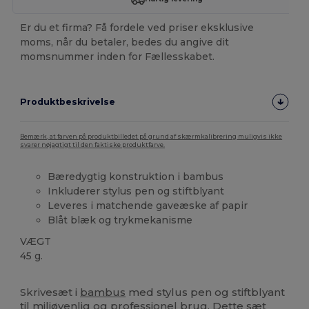
Er du et firma? Få fordele ved priser eksklusive
moms, når du betaler, bedes du angive dit
momsnummer inden for Fællesskabet.
Produktbeskrivelse
Bemærk, at farven på produktbilledet på grund af skærmkalibrering muligvis ikke
svarer nøjagtigt til den faktiske produktfarve.
Bæredygtig konstruktion i bambus
Inkluderer stylus pen og stiftblyant
Leveres i matchende gaveæske af papir
Blåt blæk og trykmekanisme
VÆGT
45 g.
Høj lagerbeholdning
Brugerdefineret
Skrivesæt i
bambus
med stylus pen og stiftblyant
til miljøvenlig og professionel brug. Dette sæt