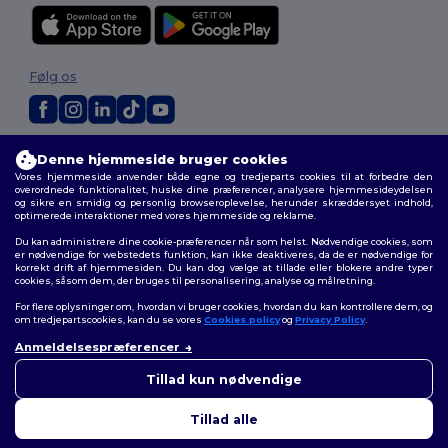
Følg os
2026. Alle rettigheder forbeholdes
Denne hjemmeside bruger cookies
Vilkår og Betingelser
|
Tilpasset politik
|
Fortrolighedspolitik
|
Politik for
Vores hjemmeside anvender både egne og tredjeparts cookies til at forbedre den
cookies
|
Sitemap
overordnede funktionalitet, huske dine præferencer, analysere hjemmesideydelsen
og sikre en smidig og personlig browseroplevelse, herunder skræddersyet indhold,
optimerede interaktioner med vores hjemmeside og reklame.
Du kan administrere dine cookie-præferencer når som helst. Nødvendige cookies, som
er nødvendige for webstedets funktion, kan ikke deaktiveres, da de er nødvendige for
korrekt drift af hjemmesiden. Du kan dog vælge at tillade eller blokere andre typer
cookies, såsom dem, der bruges til personalisering, analyse og målretning.
For flere oplysninger om, hvordan vi bruger cookies, hvordan du kan kontrollere dem, og
om tredjepartscookies, kan du se vores
Cookies policy
og
Privacy Policy
.
Anmeldelsespræferencer
👋
Hej
Hvis du har spørgsmål eller
Tillad kun nødvendige
bekymringer, kan du kontakte
os når som helst. Vores chatbot
Tillad alle
er her for at hjælpe.