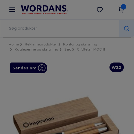
×
Wordans-app
Hent app
Bedre priser i appen!
Home
Reklameprodukter
Kontor og skrivning
Kuglepenne og skrivning
Sæt
GiftRetail MO8111
W22
Sendes om