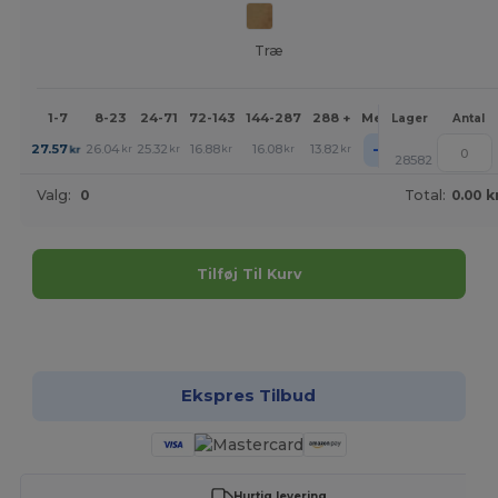
Træ
1-7
8-23
24-71
72-143
144-287
288 +
Mere
Lager
Antal
+
27.57
26.04
25.32
16.88
16.08
13.82
kr
kr
kr
kr
kr
kr
28582
Valg:
0
Total:
0.00 k
Tilføj Til Kurv
Tilpas det!
Ekspres Tilbud
Hurtig levering