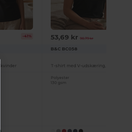
53,69 kr
-41%
-41%
90,79 kr
B&C BC058
l kvinder
T-shirt med V-udskæring, V-udskæring til kvinder
Polyester
130 gsm