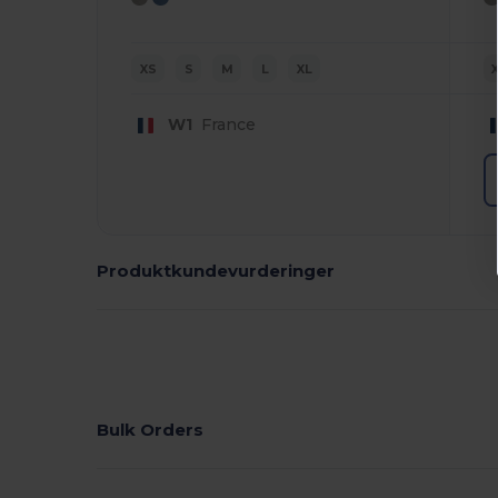
XS
S
M
L
XL
W1
France
Produktkundevurderinger
Bulk Orders