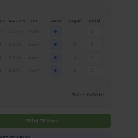
143
144-287
288 +
Mere
Lager
Antal
+
9
50.78
44.01
17
kr
kr
kr
+
9
50.78
44.01
20
kr
kr
kr
+
9
50.78
44.01
4
kr
kr
kr
+
9
50.78
44.01
8
kr
kr
kr
Total:
0.00 kr
Tilføj Til Kurv
hurtigt tilbud