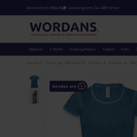
Anmod om tilbud
|
Levering om 24-48h timer
Mærker
T-shirts
Sved og fleece
Tasker
Polo
Home
Tomt tøj | tilbehør
T-shirts
Kvinder
B&
Sendes om