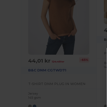
4
B
P
44,01 kr
-65%
124,48 kr
B
1
B&C DNM CGTWD71
T-SHIRT DNM PLUG IN WOMEN
Jersey
145 gsm