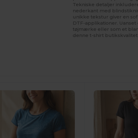
Tekniske detaljer inkluder
nederkant med blindstiknin
unikke tekstur giver en sof
DTF-applikationer. Uanset o
tøjmærke eller som et blan
denne t-shirt butikskvalite
ilpas
Tilpas
Det!
Det!