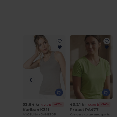
53,84 kr
43,21 kr
-42%
-34%
92,76 kr
65,55 kr
Kariban K311
Proact PA477
ANGELINA - DAMETOP
Kvinders kortærmet sportst-shirt med V-udskæring