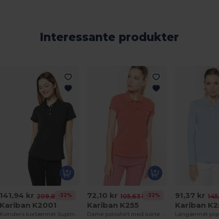
Interessante produkter
141,94 kr
72,10 kr
91,37 kr
-32%
-32%
209,81 kr
105,63 kr
145
Kariban K2001
Kariban K255
Kariban K2
Kvinders kortærmet Supima® poloshirt
Dame poloshirt med korte ærmer i pique