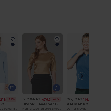
317,84 kr
76,17 kr
-37%
-33%
-34%
,21 kr
476,59 kr
114,97 kr
57
Brook Taverner BT2362
Kariban K2026
Langærmet pique poloshirt til kvinder
Komfortabel Stretch Smock til Hverdagsbrug
Damer's Organic 180 piqué polo shirt