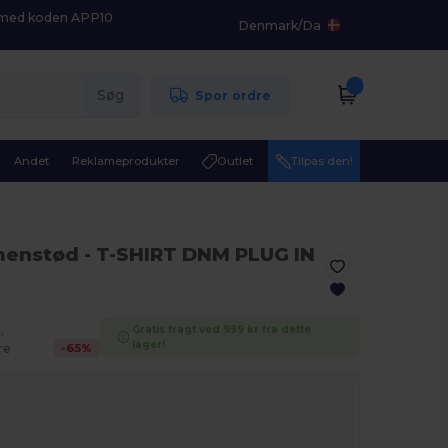
K med koden APP10
Denmark
/
Da
Søg
Spor ordre
Andet
Reklameprodukter
Outlet
Tilpas den!
menstød
- T-SHIRT DNM PLUG IN
Gratis fragt ved 999 kr fra dette
.
lager!
-
65
%
re