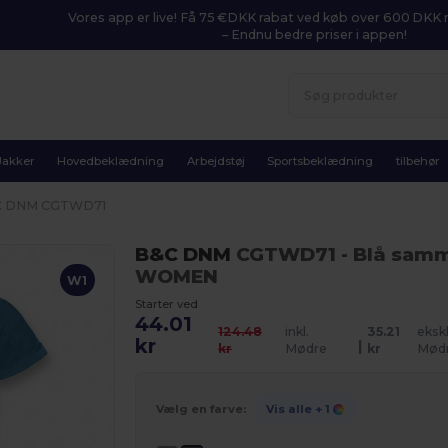
Vores app er live! Få 75 €DKK rabat ved køb over 600 DK
– Endnu bedre priser i appen!
Jakker
Hovedbeklædning
Arbejdstøj
Sportsbeklædning
tilbehør
C DNM CGTWD71
B&C DNM
CGTWD71
- Blå sam
WOMEN
W1
Starter ved
44.01
124.48
inkl.
35.21
ekskl
kr
|
kr
Mødre
kr
Mød
Vælg en farve:
Vis alle
+ 1