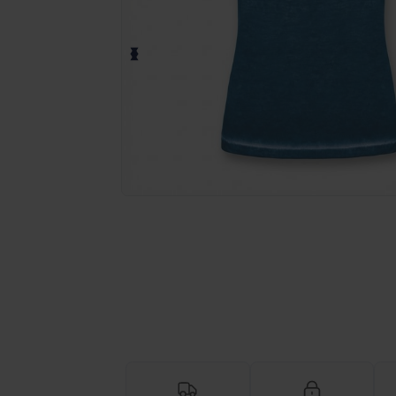
Anmod om et tilpasset tilbud på di