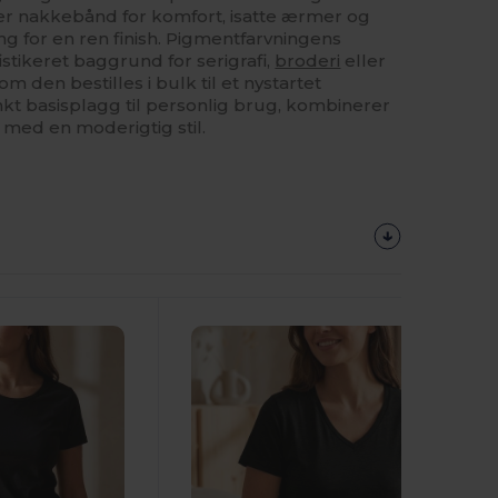
er nakkebånd for komfort, isatte ærmer og
g for en ren finish. Pigmentfarvningens
istikeret baggrund for serigrafi,
broderi
eller
m den bestilles i bulk til et nystartet
kt basisplagg til personlig brug, kombinerer
t med en moderigtig stil.
Tilpas
Det!