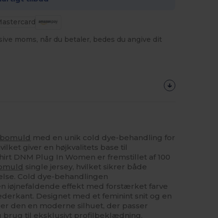
usive moms, når du betaler, bedes du angive dit
bomuld
med en unik cold dye-behandling for
lket giver en højkvalitets base til
hirt DNM Plug In Women er fremstillet af 100
omuld
single jersey, hvilket sikrer både
else. Cold dye-behandlingen
n iøjnefaldende effekt med forstærket farve
derkant. Designet med et feminint snit og en
byder den en moderne silhuet, der passer
g brug til eksklusivt profilbeklædning.