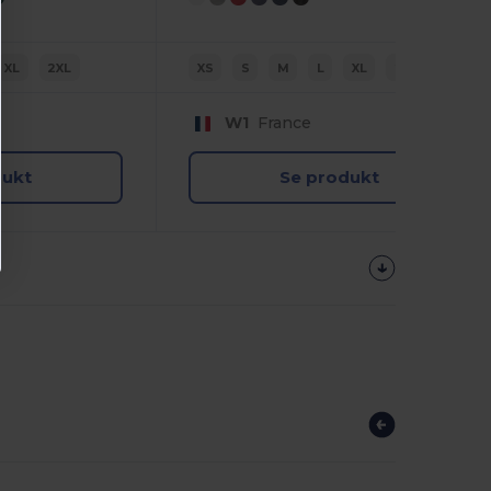
XL
2XL
XS
S
M
L
XL
2XL
W1
France
dukt
Se produkt