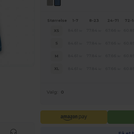
Størrelse
1-7
8-23
24-71
72-
84.61
77.84
67.66
60.8
XS
kr
kr
kr
84.61
77.84
67.66
60.8
S
kr
kr
kr
84.61
77.84
67.66
60.8
M
kr
kr
kr
84.61
77.84
67.66
60.8
XL
kr
kr
kr
Valg:
0
ne produkter
Få et 