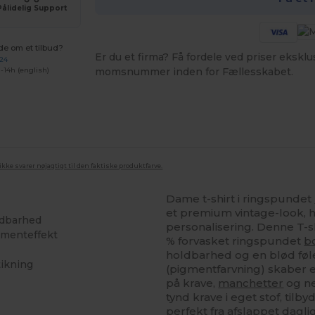
Pålidelig Support
de om et tilbud?
Er du et firma? Få fordele ved priser ekskl
 24
momsnummer inden for Fællesskabet.
-14h (english)
ke svarer nøjagtigt til den faktiske produktfarve.
Dame t-shirt i ringspundet
et premium vintage-look, hvi
ldbarhed
personalisering. Denne T-s
gmenteffekt
% forvasket ringspundet
b
holdbarhed og en blød føl
tikning
(pigmentfarvning) skaber e
på krave,
manchetter
og ne
tynd krave i eget stof, til
perfekt fra afslappet dagli