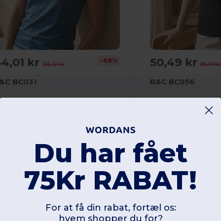
4,01 kr
50,49 kr
-68%
136,12 kr
85,19 kr
&C BC031
B&C BC056
lug In mode T-shirt
Tri-Blend T-shirt ti
omuld
Poly / bomuld
45 gsm
130 gsm
Du har fået
75Kr RABAT!
For at få din rabat, fortæl os:
hvem shopper du for?