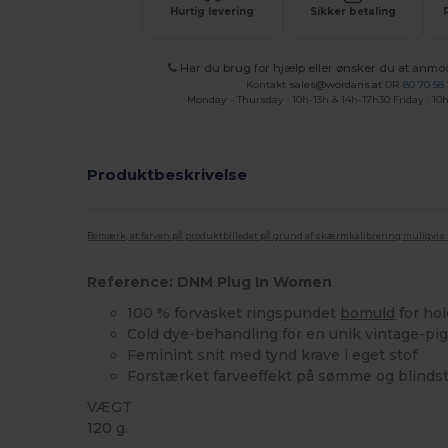
Hurtig levering
Sikker betaling
Har du brug for hjælp eller ønsker du at anmo
Kontakt
sales@wordans.at
OR
80 70 58
Monday - Thursday : 10h-13h & 14h-17h30 Friday : 10h
Produktbeskrivelse
Bemærk, at farven på produktbilledet på grund af skærmkalibrering muligvis ik
Reference: DNM Plug In Women
100 % forvasket ringspundet
bomuld
for ho
Cold dye-behandling for en unik vintage-pi
Feminint snit med tynd krave i eget stof
Forstærket farveeffekt på sømme og blinds
VÆGT
120 g.