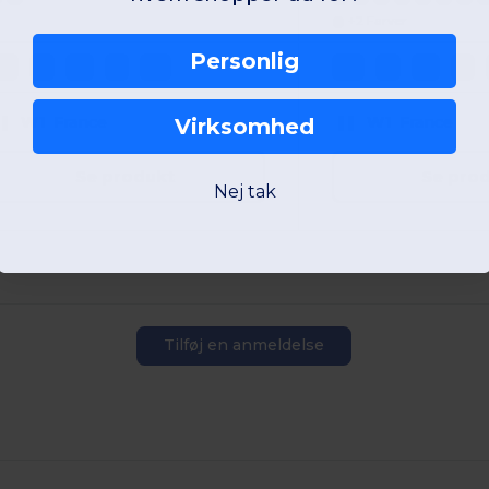
+2 Farver
Personlig
XS
S
M
L
XL
XS
S
M
L
W1
France
W1
France
Virksomhed
Se produkt
Se pro
Nej tak
Tilføj en anmeldelse