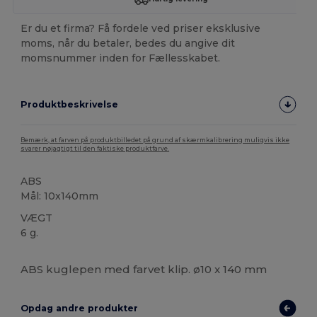
Er du et firma? Få fordele ved priser eksklusive
moms, når du betaler, bedes du angive dit
momsnummer inden for Fællesskabet.
Produktbeskrivelse
Bemærk, at farven på produktbilledet på grund af skærmkalibrering muligvis ikke
svarer nøjagtigt til den faktiske produktfarve.
ABS
Mål: 10x140mm
VÆGT
6 g.
Høj lagerbeholdning
ABS kuglepen med farvet klip. ø10 x 140 mm
Opdag andre produkter