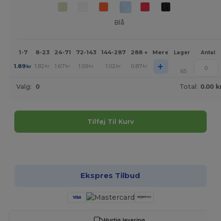
Blå
1-7
8-23
24-71
72-143
144-287
288 +
Mere
Lager
Antal
+
1.89
1.82
1.67
1.09
1.02
0.87
kr
kr
kr
kr
kr
kr
65
Valg:
0
Total:
0.00 k
Tilføj Til Kurv
Tilpas det!
Ekspres Tilbud
Hurtig levering