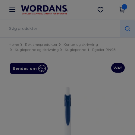
×
Wordans-app
Hent app
Bedre priser i appen!
Home
Reklameprodukter
Kontor og skrivning
Kuglepenne og skrivning
Kuglepenne
Egotier 91498
W45
Sendes om