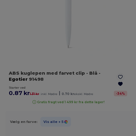
ABS kuglepen med farvet clip
- Blå
-
Egotier
91498
Starter ved
0.87 kr
|
-
34
%
1.31 kr
inkl. Mødre
0.70 kr
ekskl. Mødre
Gratis fragt ved 1 499 kr fra dette lager!
Vælg en farve:
Vis alle
+ 5