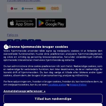
Forsendelsesmetoder
Følg os
Denne hjemmeside bruger cookies
Vores hjemmeside anvender både egne og tredjeparts cookies til at forbedre den
2026. Alle rettigheder forbeholdes
overordnede funktionalitet, huske dine præferencer, analysere hjemmesideydelsen
og sikre en smidig og personlig browseroplevelse, herunder skræddersyet indhold,
Vilkår og Betingelser
|
Tilpasset politik
|
Fortrolighedspolitik
|
Politik for
optimerede interaktioner med vores hjemmeside og reklame.
cookies
|
Sitemap
Du kan administrere dine cookie-præferencer når som helst. Nødvendige cookies, som
er nødvendige for webstedets funktion, kan ikke deaktiveres, da de er nødvendige for
korrekt drift af hjemmesiden. Du kan dog vælge at tillade eller blokere andre typer
cookies, såsom dem, der bruges til personalisering, analyse og målretning.
For flere oplysninger om, hvordan vi bruger cookies, hvordan du kan kontrollere dem, og
om tredjepartscookies, kan du se vores
Cookies policy
og
Privacy Policy
.
Anmeldelsespræferencer
👋
Hej
Hvis du har spørgsmål eller
Tillad kun nødvendige
bekymringer, kan du kontakte
os når som helst. Vores chatbot