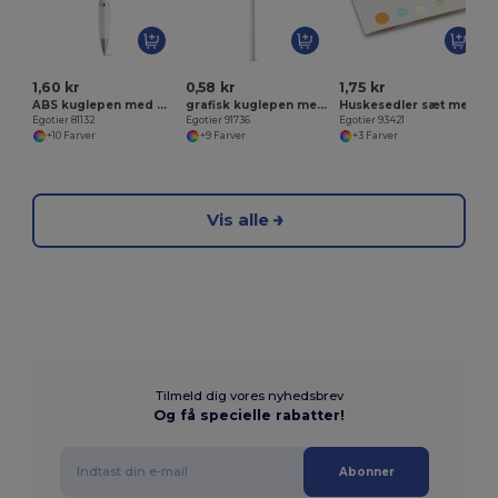
1,60 kr
0,58 kr
1,75 kr
ABS kuglepen med metalclips
grafisk kuglepen med viskelæder
Huskesedler sæt med 5 sæt
Egotier 81132
Egotier 91736
Egotier 93421
+10 Farver
+9 Farver
+3 Farver
Vis alle
Tilmeld dig vores nyhedsbrev
Og få specielle rabatter!
Abonner