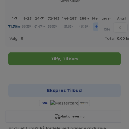
Satin Silver
1-7
8-23
24-71
72-143
144-287
288 +
Mere
Lager
Antal
+
71.30
66.35
61.47
56.53
51.65
49.18
kr
kr
kr
kr
kr
kr
1514
Valg:
0
Total:
0.00 k
Tilføj Til Kurv
Tilpas det!
Ekspres Tilbud
Hurtig levering
Er du et firma? Få fordele ved priser eksklusive