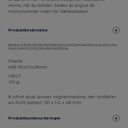
moms, når du betaler, bedes du angive dit
momsnummer inden for Fællesskabet.
Produktbeskrivelse
Bemærk, at farven på produktbilledet på grund af skærmkalibrering muligvis ikke
svarer nøjagtigt til den faktiske produktfarve.
Plastik
Mål: 151x112x28mm
VÆGT
133 g.
Høj lagerbeholdning
8-cifret dual-power regnemaskine, der omfatter
en AG10 batteri. 151 x 112 x 28 mm
Produktkundevurderinger