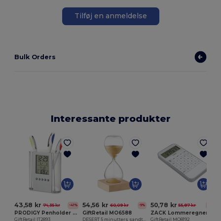
Tilføj en anmeldelse
Bulk Orders
Interessante produkter
G
43,58 kr
54,56 kr
50,78 kr
74,35 kr
60,09 kr
55,87 kr
-41%
-9%
-9%
PRODIGY Penholder med kalender
GiftRetail MO6588
ZACK Lommeregner med 10 cifre
GiftRetail IT2893
DESERT 5 minutters sandtimeglas
GiftRetail MO8192