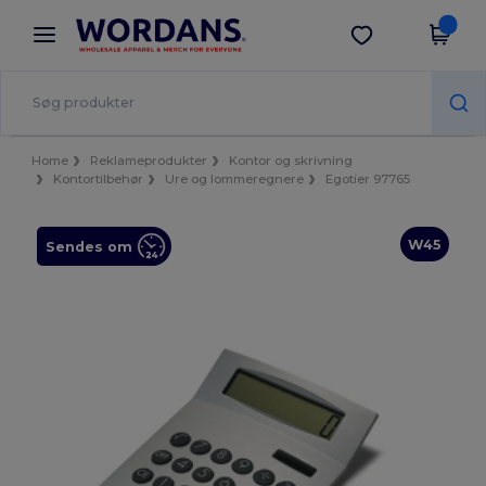
×
Wordans-app
Hent app
Bedre priser i appen!
Home
Reklameprodukter
Kontor og skrivning
Kontortilbehør
Ure og lommeregnere
Egotier 97765
W45
Sendes om