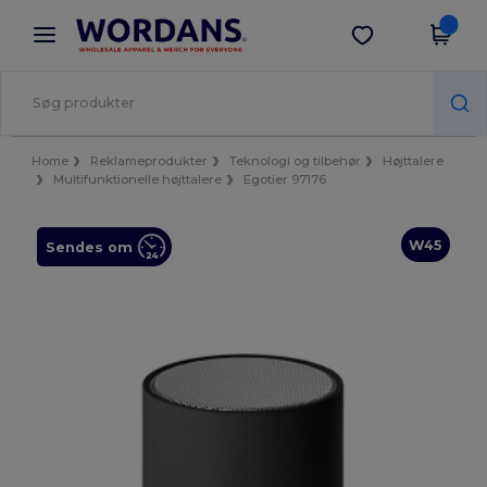
×
Wordans-app
Hent app
Bedre priser i appen!
Home
Reklameprodukter
Teknologi og tilbehør
Højttalere
Multifunktionelle højttalere
Egotier 97176
W45
Sendes om