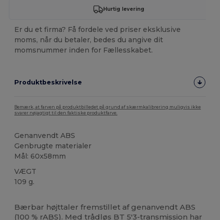
Hurtig levering
Er du et firma? Få fordele ved priser eksklusive
moms, når du betaler, bedes du angive dit
momsnummer inden for Fællesskabet.
Produktbeskrivelse
Bemærk, at farven på produktbilledet på grund af skærmkalibrering muligvis ikke
svarer nøjagtigt til den faktiske produktfarve.
Genanvendt ABS
Genbrugte materialer
Mål: 60x58mm
VÆGT
109 g.
Brugerdefineret
Høj lagerbeholdning
Bærbar højttaler fremstillet af genanvendt ABS
(100 % rABS). Med trådløs BT 5'3-transmission har