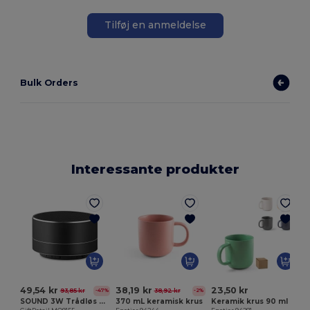
Tilføj en anmeldelse
Bulk Orders
Interessante produkter
E
49,54 kr
38,19 kr
23,50 kr
93,85 kr
38,92 kr
-47%
-2%
SOUND 3W Trådløs højtaler
370 mL keramisk krus
Keramik krus 90 ml