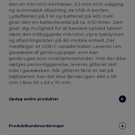
den en microSD-kortlæser, 3.5 mm AUX-udgang
og automatisk afspilning via USB-A-porten.
Lydeffekten på 3 W og batteriet på 400 mAh
giver den en batterilevetid på ca. 4'30 timer. Den
giver dig mulighed for at besvare opkald takket
være den indbyggede mikrofon, styre lydstyrken
og afspilningslisten på din mobile enhed. Der
medfølger et USB-C-opladerkabel. Leveres i en
gaveæske af genbrugspapir, som kan
genbruges som smartphoneholder. Hvis der ikke
vælges personliggørelse, leveres gitteret løst
inde i gaveæsken. Når gitteret først er sat på
højttaleren, kan det ikke fjernes igen. ø60 x 58
mm | Box: 65 x 63 x 75 mm
Opdag andre produkter
Produktkundevurderinger