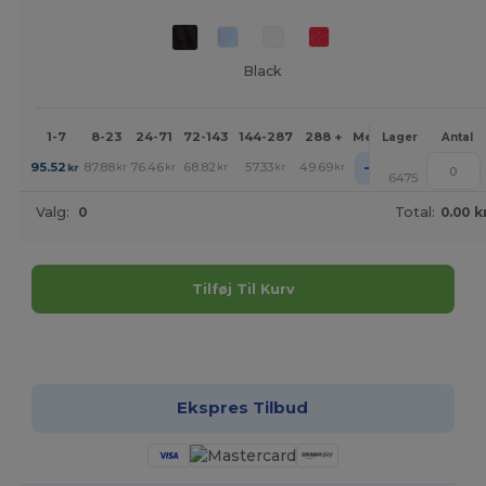
Black
1-7
8-23
24-71
72-143
144-287
288 +
Mere
Lager
Antal
+
95.52
87.88
76.46
68.82
57.33
49.69
kr
kr
kr
kr
kr
kr
6475
Valg:
0
Total:
0.00 k
Tilføj Til Kurv
Tilpas det!
Ekspres Tilbud