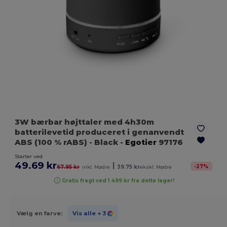
3W bærbar højttaler med 4h30m
batterilevetid produceret i genanvendt
ABS (100 % rABS)
- Black
-
Egotier
97176
Starter ved
49.69 kr
|
-
27
%
67.95 kr
inkl. Mødre
39.75 kr
ekskl. Mødre
Gratis fragt ved 1 499 kr fra dette lager!
Vælg en farve:
Vis alle
+ 3