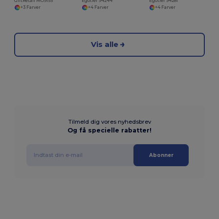
GiftRetail MO9155
Egotier 94244
Egotier 94281
+3 Farver
+4 Farver
+4 Farver
Vis alle
Tilmeld dig vores nyhedsbrev
Og få specielle rabatter!
Abonner