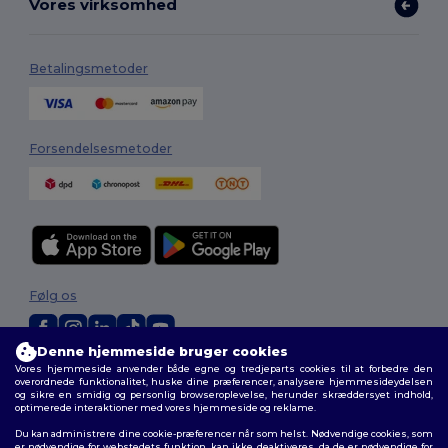
Vores virksomhed
Betalingsmetoder
Forsendelsesmetoder
Følg os
Denne hjemmeside bruger cookies
Vores hjemmeside anvender både egne og tredjeparts cookies til at forbedre den
2026. Alle rettigheder forbeholdes
overordnede funktionalitet, huske dine præferencer, analysere hjemmesideydelsen
Vilkår og Betingelser
|
Tilpasset politik
|
Fortrolighedspolitik
|
Politik for
og sikre en smidig og personlig browseroplevelse, herunder skræddersyet indhold,
cookies
|
Sitemap
optimerede interaktioner med vores hjemmeside og reklame.
Du kan administrere dine cookie-præferencer når som helst. Nødvendige cookies, som
er nødvendige for webstedets funktion, kan ikke deaktiveres, da de er nødvendige for