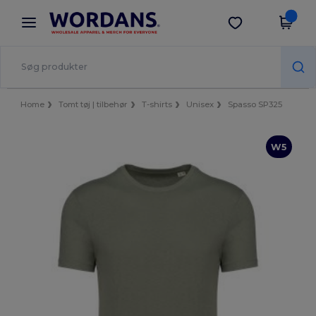
×
Wordans-app
Hent app
Bedre priser i appen!
Home
Tomt tøj | tilbehør
T-shirts
Unisex
Spasso SP325
W5