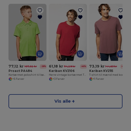
77,12 kr
61,18 kr
73,19 kr
107,02 kr
114,29 kr
144,63 kr
-28%
-46%
-49%
Proact PA484
Kariban KV2106
Kariban KV2115
Kortærmet poloshirt til børn
Herre vintage kortærmet T-shirt
T-shirt til mænd med korte ærmer
+5 Farver
+3 Farver
+1 Farver
Vis alle