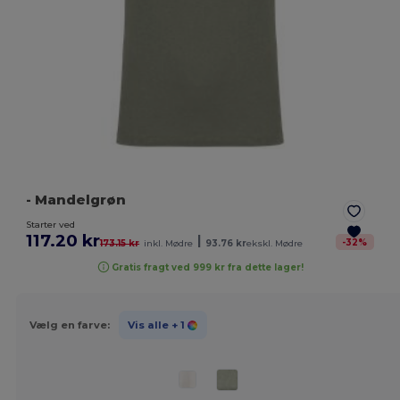
- Mandelgrøn
Starter ved
117.20 kr
|
-
32
%
173.15 kr
inkl. Mødre
93.76 kr
ekskl. Mødre
Gratis fragt ved 999 kr fra dette lager!
Vælg en farve:
Vis alle
+ 1