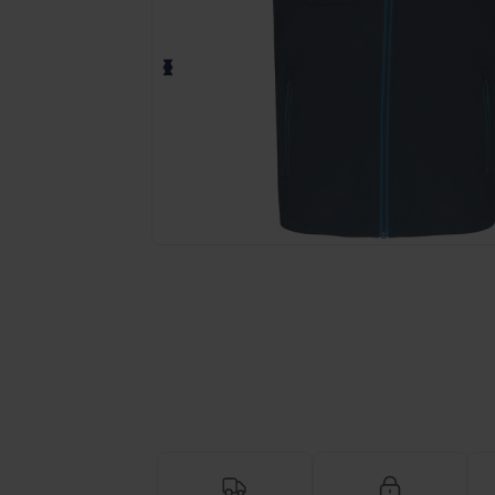
Anmod om et tilpasset tilbud på di