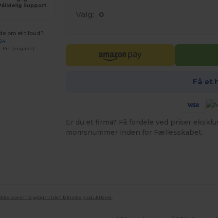
Pålidelig Support
Valg:
0
de om et tilbud?
 24
-14h (english)
Få et 
Er du et firma? Få fordele ved priser ekskl
momsnummer inden for Fællesskabet.
ke svarer nøjagtigt til den faktiske produktfarve.