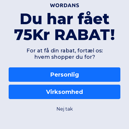
Du har fået
75Kr RABAT!
For at få din rabat, fortæl os:
hvem shopper du for?
75,33 kr
118,95 kr
-28%
Personlig
242,11 kr
203,48
K. Designed To Work WK738
Virksomhed
ænds Daytoday Bukser
Women's Daytoday 
Nej tak