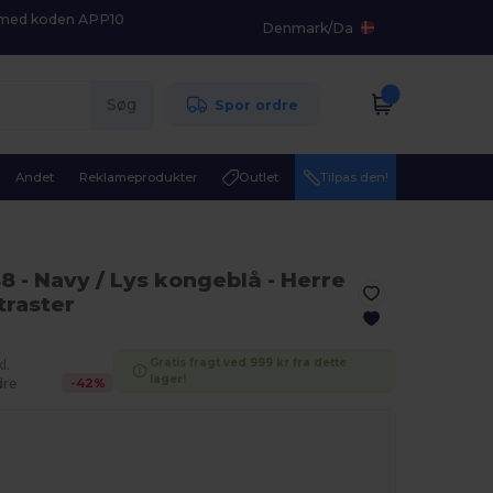
K med koden APP10
Denmark
/
Da
Søg
Spor ordre
Andet
Reklameprodukter
Outlet
Tilpas den!
48
- Navy / Lys kongeblå
- Herre
traster
Gratis fragt ved 999 kr fra dette
l.
lager!
-
42
%
re