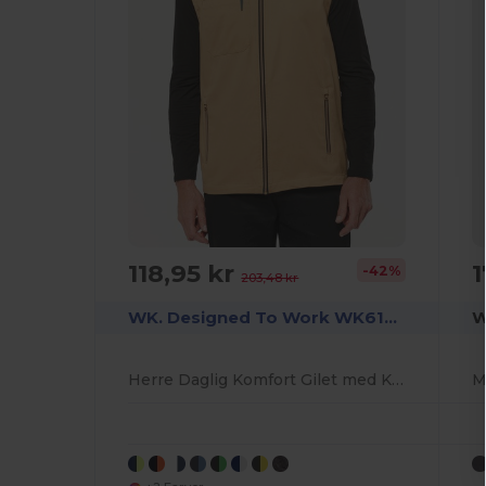
118,95 kr
1
-42%
203,48 kr
WK. Designed To Work WK6148
W
Herre Daglig Komfort Gilet med Kontraster
M