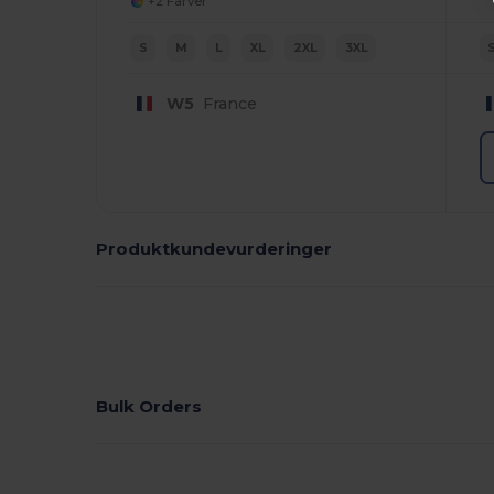
+2 Farver
S
M
L
XL
2XL
3XL
W5
France
Produktkundevurderinger
Bulk Orders