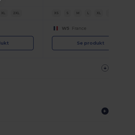
XL
2XL
XS
S
M
L
XL
2XL
W5
France
dukt
Se produkt