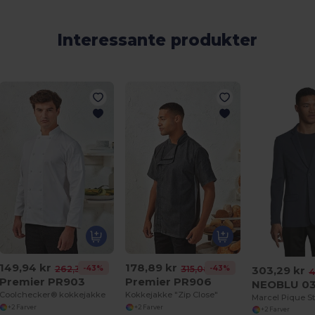
Interessante produkter
149,94 kr
178,89 kr
303,29 kr
-43%
-43%
262,34 kr
315,08 kr
4
Premier PR903
Premier PR906
NEOBLU 0
Coolchecker® kokkejakke
Kokkejakke "Zip Close"
+2 Farver
+2 Farver
+2 Farver