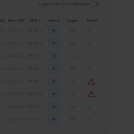
Lager Inden for 3 Måneder
143
144-287
288 +
Mere
Lager
Antal
+
8
124.11
118.95
215
kr
kr
kr
+
8
124.11
118.95
444
kr
kr
kr
+
8
124.11
118.95
520
kr
kr
kr
+
8
124.11
118.95
69
kr
kr
kr
+
8
124.11
118.95
0
kr
kr
kr
+
0
145.79
139.75
0
kr
kr
kr
+
0
145.79
139.75
116
kr
kr
kr
+
0
145.79
139.75
169
kr
kr
kr