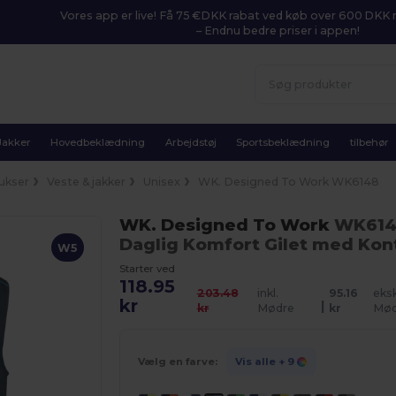
Vores app er live! Få 75 €DKK rabat ved køb over 600 DK
– Endnu bedre priser i appen!
Jakker
Hovedbeklædning
Arbejdstøj
Sportsbeklædning
tilbehør
ukser
Veste & jakker
Unisex
WK. Designed To Work WK6148
WK. Designed To Work
WK61
Daglig Komfort Gilet med Kon
W5
Starter ved
118.95
203.48
inkl.
95.16
eksk
kr
|
kr
Mødre
kr
Mød
Vælg en farve:
Vis alle
+ 9