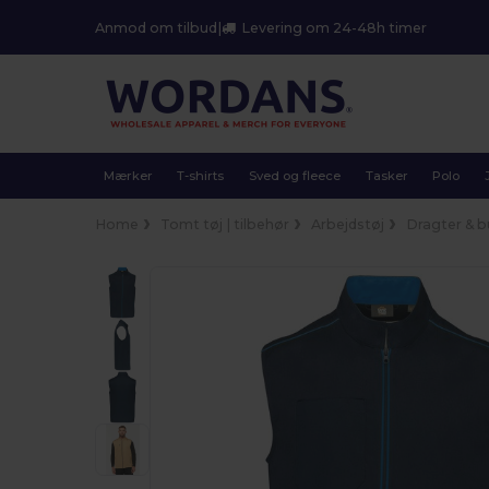
Anmod om tilbud
|
Levering om 24-48h timer
Mærker
T-shirts
Sved og fleece
Tasker
Polo
Home
Tomt tøj | tilbehør
Arbejdstøj
Dragter & b