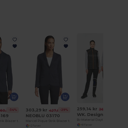
259,14 kr
303,29 kr
-29%
366,51 kr
-34%
-29%
60,58 kr
427,84 kr
WK. Designed To Work WK606
3169
NEOBLU 03170
Bi-Material Daytoday Bodywarmer
Marcel Pique Strik Blazer til mænd
Marcel Pique Strik Blazer til kvinder
+8 Farver
+2 Farver