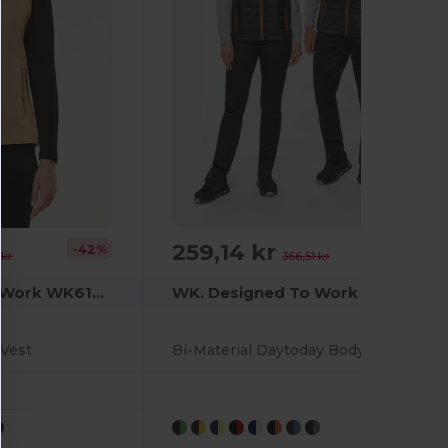
259,14 kr
-42%
-29%
 kr
366,51 kr
WK. Designed To Work WK6149
WK. Designed To Work WK606
Vest
Bi-Material Daytoday Bodywarmer