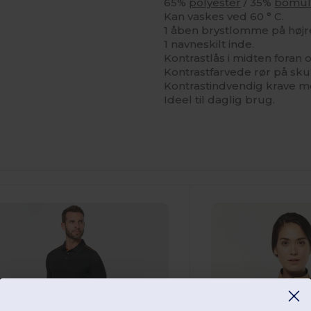
65%
polyester
/ 35%
bomu
Kan vaskes ved 60 ° C.
1 åben brystlomme på høj
1 navneskilt inde.
Kontrastlås i midten foran
Kontrastfarvede rør på sku
Kontrastindvendig krave m
Ideel til daglig brug.