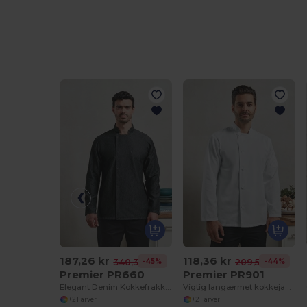
187,26 kr
118,36 kr
-45%
-44%
340,32 kr
209,59 kr
Premier PR660
Premier PR901
Elegant Denim Kokkefrakke til Professionelle
Vigtig langærmet kokkejakke
+2 Farver
+2 Farver