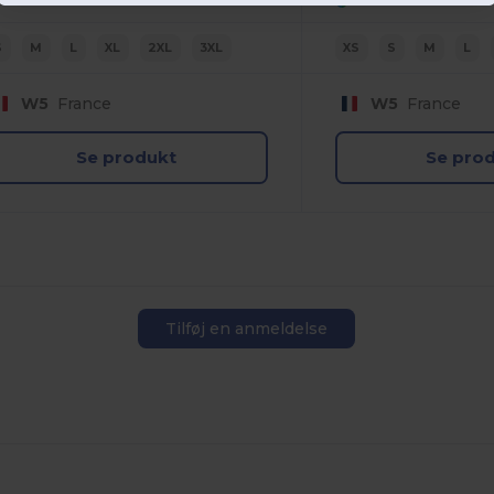
+2 Farver
S
M
L
XL
2XL
3XL
XS
S
M
L
W5
France
W5
France
Se produkt
Se pro
Tilføj en anmeldelse