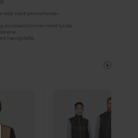
ld
.
re side med penneholder.
 og kontrastlommer med lynlås.
ldrene.
ed hængsløjfe.