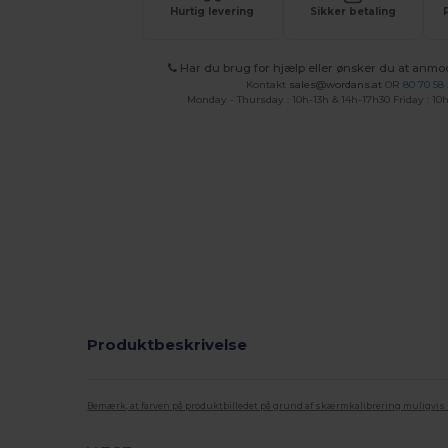
Hurtig levering
Sikker betaling
Har du brug for hjælp eller ønsker du at anmo
Kontakt
sales@wordans.at
OR
80 70 58
Monday - Thursday : 10h-13h & 14h-17h30 Friday : 10h
Produktbeskrivelse
Bemærk, at farven på produktbilledet på grund af skærmkalibrering muligvis ik