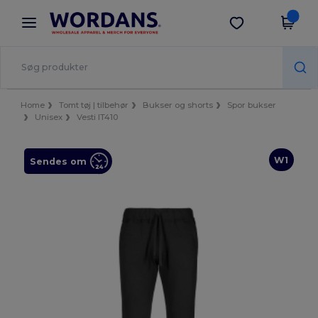
×
Wordans-app
Hent app
Bedre priser i appen!
Home
Tomt tøj | tilbehør
Bukser og shorts
Spor bukser
Unisex
Vesti IT410
W1
Sendes om