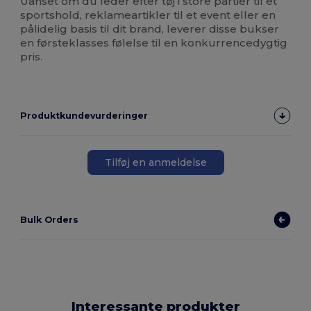
Uanset om du leder efter tøj i store partier til et
sportshold, reklameartikler til et event eller en
pålidelig basis til dit brand, leverer disse bukser
en førsteklasses følelse til en konkurrencedygtig
pris.
Produktkundevurderinger
Tilføj en anmeldelse
Bulk Orders
Interessante produkter