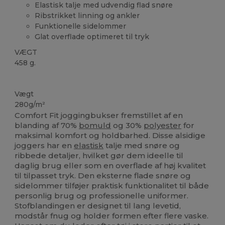
Elastisk talje med udvendig flad snøre
Ribstrikket linning og ankler
Funktionelle sidelommer
Glat overflade optimeret til tryk
VÆGT
458 g.
Fremstillet i Europa
Fremstillet i Italien
Vægt
280g/m²
Comfort Fit joggingbukser fremstillet af en
blanding af 70%
bomuld
og 30%
polyester
for
maksimal komfort og holdbarhed. Disse alsidige
joggers har en
elastisk
talje med snøre og
ribbede detaljer, hvilket gør dem ideelle til
daglig brug eller som en overflade af høj kvalitet
til tilpasset tryk. Den eksterne flade snøre og
sidelommer tilføjer praktisk funktionalitet til både
personlig brug og professionelle uniformer.
Stofblandingen er designet til lang levetid,
modstår fnug og holder formen efter flere vaske.