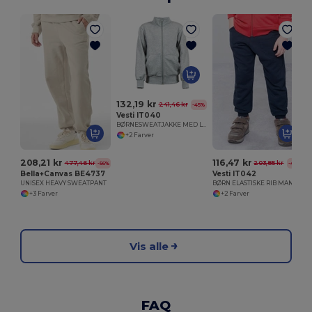
132,19 kr
241,46 kr
-45%
Vesti IT040
BØRNESWEATJAKKE MED LYNÅS
+2 Farver
208,21 kr
116,47 kr
477,46 kr
203,85 kr
-56%
-43%
Bella+Canvas BE4737
Vesti IT042
UNISEX HEAVY SWEATPANT
BØRN ELASTISKE RIB MANCHETBUKSER
+3 Farver
+2 Farver
Vis alle
FAQ