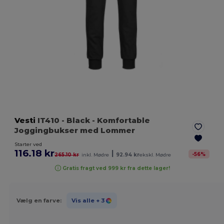
Vesti
IT410
- Black
- Komfortable
Joggingbukser med Lommer
Starter ved
116.18 kr
|
-
56
%
265.10 kr
inkl. Mødre
92.94 kr
ekskl. Mødre
Gratis fragt ved 999 kr fra dette lager!
Vælg en farve:
Vis alle
+ 3