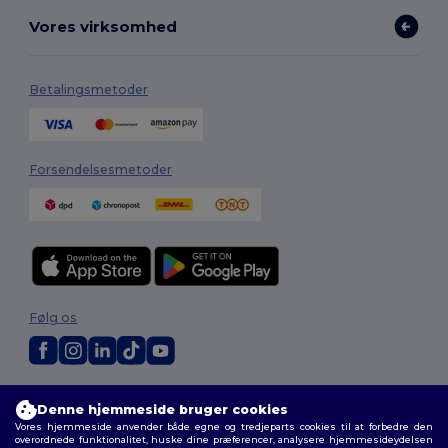
Vores virksomhed
Betalingsmetoder
Forsendelsesmetoder
Følg os
2026. Alle rettigheder forbeholdes
Denne hjemmeside bruger cookies
Vilkår og Betingelser
|
Tilpasset politik
|
Fortrolighedspolitik
|
Politik for
Vores hjemmeside anvender både egne og tredjeparts cookies til at forbedre den
cookies
|
Sitemap
overordnede funktionalitet, huske dine præferencer, analysere hjemmesideydelsen