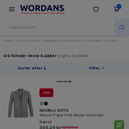
×
Wordans-app
Hent app
Bedre priser i appen!
Home
Tomt tøj | tilbehør
Arbejdstøj
Dragter & bukser
Veste & jakker
Kvinder
Grå Kvinder Veste & jakker
engros og detail
Sorter efter
Filter
✓
One result.
-29%
NEOBLU 03170
Marcel Pique Strik Blazer til kvinder
Nærst:
303,29 kr
427,84 kr