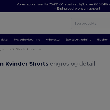
Vores app er live! Få 75 €DKK rabat ved køb over 600 DK
– Endnu bedre priser i appen!
Jakker
Hovedbeklædning
Arbejdstøj
Sportsbeklædning
tilbehør
g shorts
Shorts
Kvinder
n Kvinder Shorts
engros og detail