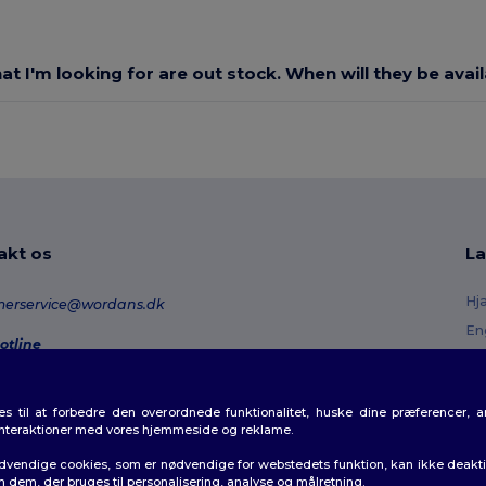
at I'm looking for are out stock. When will they be avai
akt os
La
Hj
merservice@wordans.dk
En
otline
Re
0 70 58 24
onday - Thursday : 10h-13h & 14h-17h30 Friday : 10h-14h (english)
Or
 til at forbedre den overordnede funktionalitet, huske dine præferencer, 
Fo
rdresporing
interaktioner med vores hjemmeside og reklame.
Ra
dvendige cookies, som er nødvendige for webstedets funktion, kan ikke deaktiv
m dem, der bruges til personalisering, analyse og målretning.