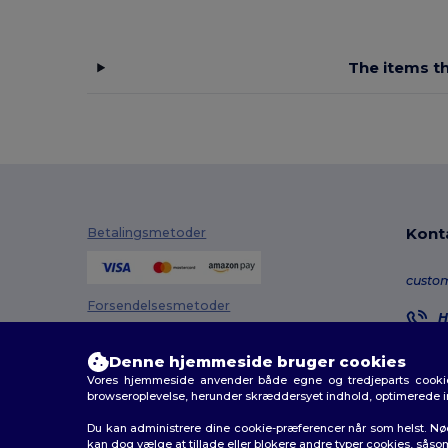
The items th
Kont
Betalingsmetoder
custo
Forsendelsesmetoder
H
8
M
Denne hjemmeside bruger cookies
Vores hjemmeside anvender både egne og tredjeparts cookies
O
browseroplevelse, herunder skræddersyet indhold, optimerede 
Du kan administrere dine cookie-præferencer når som helst. Nø
kan dog vælge at tillade eller blokere andre typer cookies, såso