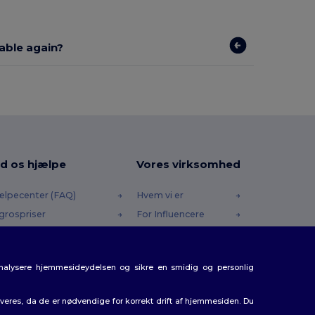
lable again?
d os hjælpe
Vores virksomhed
ælpecenter (FAQ)
Hvem vi er
grospriser
For Influencere
turneringer & Refusioner
Kontakt os
dliste
Karrierecenter
analysere hjemmesideydelsen og sikre en smidig og personlig
rsendelsesmetoder
batkoder
eres, da de er nødvendige for korrekt drift af hjemmesiden. Du