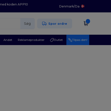
K med koden APP10
Denmark
/
Da
Søg
Spor ordre
Andet
Reklameprodukter
Outlet
Tilpas den!