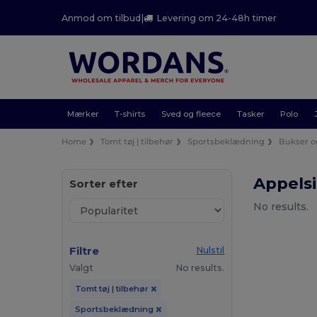
Anmod om tilbud
|
Levering om 24-48h timer
Mærker
T-shirts
Sved og fleece
Tasker
Polo
Home
Tomt tøj | tilbehør
Sportsbeklædning
Bukser o
Appelsi
Sorter efter
No results.
Filtre
Nulstil
Valgt
No results.
Tomt tøj | tilbehør
Sportsbeklædning