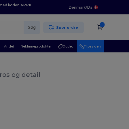
K med koden APP10
Denmark
/
Da
Søg
Spor ordre
Andet
Reklameprodukter
Outlet
Tilpas den!
ros og detail