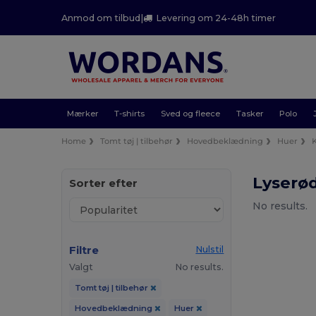
Anmod om tilbud
|
Levering om 24-48h timer
Mærker
T-shirts
Sved og fleece
Tasker
Polo
Home
Tomt tøj | tilbehør
Hovedbeklædning
Huer
Lyserø
Sorter efter
No results.
Filtre
Nulstil
Valgt
No results.
Tomt tøj | tilbehør
Hovedbeklædning
Huer