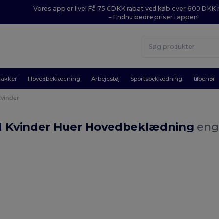
Vores app er live! Få 75 €DKK rabat ved køb over 600 DK
– Endnu bedre priser i appen!
Jakker
Hovedbeklædning
Arbejdstøj
Sportsbeklædning
tilbehør
Kvinder
d Kvinder Huer Hovedbeklædning
eng