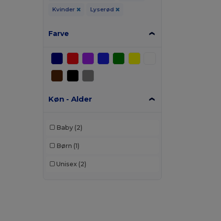
Kvinder
Lyserød
Farve
Køn - Alder
Baby
(2)
Børn
(1)
Unisex
(2)