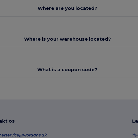
Where are you located?
Where is your warehouse located?
What is a coupon code?
akt os
La
Hj
merservice@wordans.dk