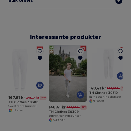
Bulk Orders
Interessante produkter
E
148,41 kr
225,89 kr
-34%
TH Clothes 30310
167,91 kr
Børne træningsbukser
245,24 kr
-32%
+1 Farver
TH Clothes 30308
Sweatpants (unisex)
148,41 kr
225,89 kr
-34%
+1 Farver
TH Clothes 30309
Børne træningsbukser
+3 Farver