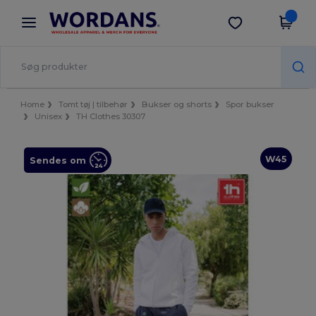
×
Wordans-app
Hent app
Bedre priser i appen!
Home
Tomt tøj | tilbehør
Bukser og shorts
Spor bukser
Unisex
TH Clothes 30307
W45
Sendes om