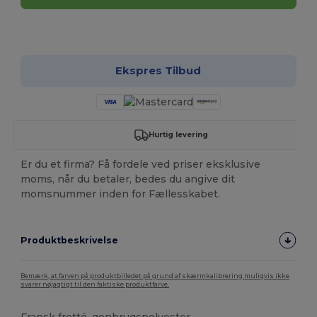
Tilpas det!
Ekspres Tilbud
Hurtig levering
Er du et firma? Få fordele ved priser eksklusive
moms, når du betaler, bedes du angive dit
momsnummer inden for Fællesskabet.
Produktbeskrivelse
Bemærk, at farven på produktbilledet på grund af skærmkalibrering muligvis ikke
svarer nøjagtigt til den faktiske produktfarve.
Fransk frotté, genbrugspolyester