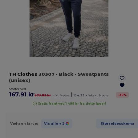
TH Clothes
30307
- Black
- Sweatpants
(unisex)
Starter ved
167.91 kr
|
-
39
%
273.83 kr
inkl. Mødre
134.33 kr
ekskl. Mødre
Gratis fragt ved 1 499 kr fra dette lager!
Vælg en farve:
Vis alle
+ 2
Størrelsesskema