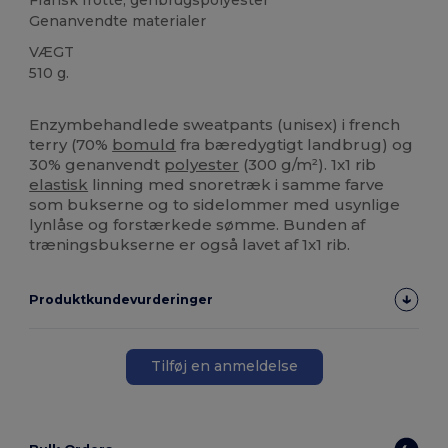
Genanvendte materialer
VÆGT
510 g.
Brugerdefineret
Enzymbehandlede sweatpants (unisex) i french
terry (70%
bomuld
fra bæredygtigt landbrug) og
30% genanvendt
polyester
(300 g/m²). 1x1 rib
elastisk
linning med snoretræk i samme farve
som bukserne og to sidelommer med usynlige
lynlåse og forstærkede sømme. Bunden af
træningsbukserne er også lavet af 1x1 rib.
Produktkundevurderinger
Tilføj en anmeldelse