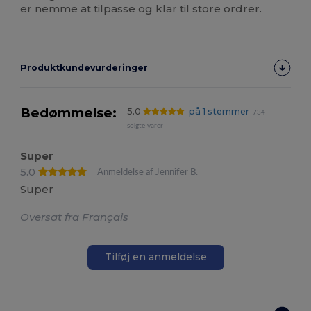
er nemme at tilpasse og klar til store ordrer.
Produktkundevurderinger
Bedømmelse:
5.0
på 1 stemmer
734
solgte varer
Super
5.0
Anmeldelse af Jennifer B.
Super
Oversat fra Français
Tilføj en anmeldelse