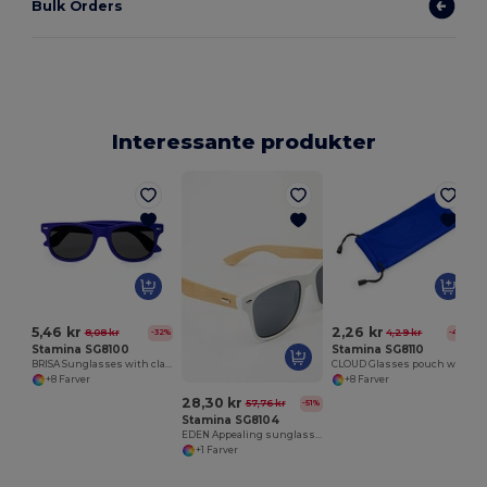
Bulk Orders
Interessante produkter
5,46 kr
2,26 kr
8,08 kr
4,29 kr
-32%
-47%
Stamina SG8100
Stamina SG8110
BRISA Sunglasses with classic design in gloss finish and UV400 protection
CLOUD Glasses pouch with drawstring fastening
+8 Farver
+8 Farver
28,30 kr
57,76 kr
-51%
Stamina SG8104
EDEN Appealing sunglasses with gloss finish frame and natural bamboo temples
+1 Farver