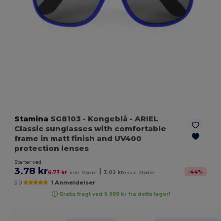
Stamina
SG8103
- Kongeblå
- ARIEL
Classic sunglasses with comfortable
frame in matt finish and UV400
protection lenses
Starter ved
3.78 kr
|
-
44
%
6.77 kr
inkl. Mødre
3.02 kr
ekskl. Mødre
5.0
1 Anmeldelser
Gratis fragt ved 6 999 kr fra dette lager!