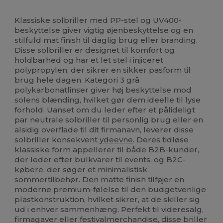
Christmas
Høj lagerbeholdning
Klassiske solbriller med PP-stel og UV400-
beskyttelse giver vigtig øjenbeskyttelse og en
stilfuld mat finish til daglig brug eller branding.
Disse solbriller er designet til komfort og
holdbarhed og har et let stel i injiceret
polypropylen, der sikrer en sikker pasform til
brug hele dagen. Kategori 3 grå
polykarbonatlinser giver høj beskyttelse mod
solens blænding, hvilket gør dem ideelle til lyse
forhold. Uanset om du leder efter et pålideligt
par neutrale solbriller til personlig brug eller en
alsidig overflade til dit firmanavn, leverer disse
solbriller konsekvent
ydeevne
. Deres tidløse
klassiske form appellerer til både B2B-kunder,
der leder efter bulkvarer til events, og B2C-
købere, der søger et minimalistisk
sommertilbehør. Den matte finish tilføjer en
moderne premium-følelse til den budgetvenlige
plastkonstruktion, hvilket sikrer, at de skiller sig
ud i enhver sammenhæng. Perfekt til videresalg,
firmagaver eller festivalmerchandise, disse briller