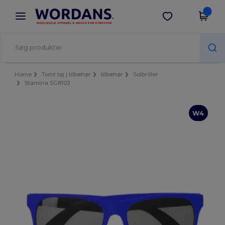
×
Wordans-app
Hent app
Bedre priser i appen!
Home
Tomt tøj | tilbehør
tilbehør
Solbriller
Stamina SG8103
W4