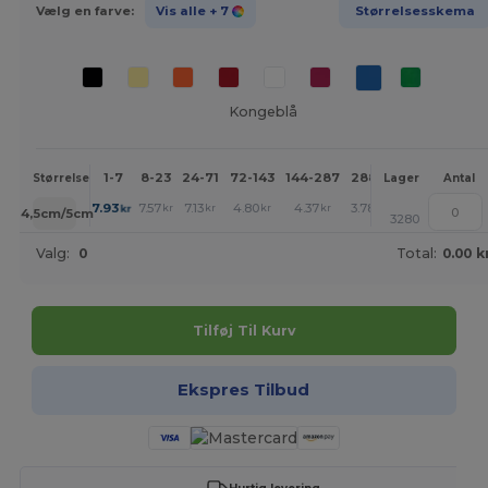
Vælg en farve:
Vis alle
+ 7
Størrelsesskema
Kongeblå
1-7
8-23
24-71
72-143
144-287
288 +
Mere
Størrelse
Lager
Antal
+
7.93
7.57
7.13
4.80
4.37
3.78
kr
kr
kr
kr
kr
kr
14,5cm/5cm
3280
Valg:
0
Total:
0.00 k
Tilføj Til Kurv
Ekspres Tilbud