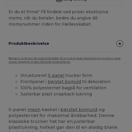
Er du et firma? Få fordele ved priser eksklusive
moms, når du betaler, bedes du angive dit
momsnummer inden for Fællesskabet.
Produktbeskrivelse
Bemærk, at farven på produktbilledet på grund af skærmkalibrering muligvis ikke
svarer nøjagtigt til den faktiske produktfarve.
Struktureret
5-panel
trucker form
Frontpanel i
børstet bomuld
til dekoration
100% polyesternet bagpå for ventilation
Justerbar plast snapback lukning
Høj lagerbeholdning
5-panel
mesh
kasket i
børstet bomuld
og
polyesternet for maksimal åndbarhed. Denne
klassiske trucker hat har en justerbar
plastlukning, hvilket gør den til en alsidig blank