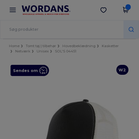
×
Wordans-app
Hent app
Bedre priser i appen!
Home
Tomt tøj | tilbehør
Hovedbeklædning
Kasketter
Netværk
Unisex
SOL'S 04451
W2
Sendes om