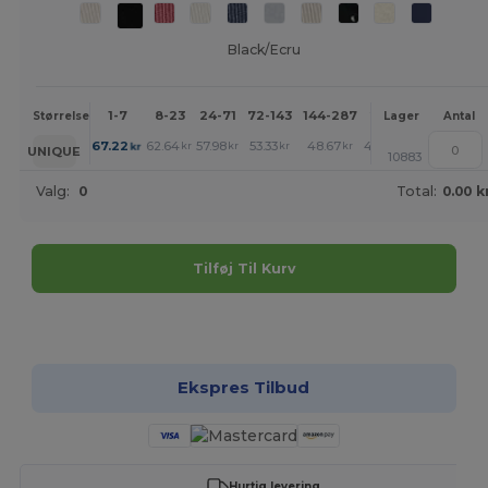
Black/Ecru
1-7
8-23
24-71
72-143
144-287
288 +
Mere
Størrelse
Lager
Antal
+
67.22
62.64
57.98
53.33
48.67
46.34
kr
kr
kr
kr
kr
kr
UNIQUE
10883
Valg:
0
Total:
0.00 k
Tilføj Til Kurv
Tilpas det!
Ekspres Tilbud
Hurtig levering