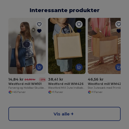
Interessante produkter
G
14,84 kr
38,41 kr
46,56 kr
20,30 kr
-27%
Westford mill WM101
Westford mill WM426
Westford mill WM427
Farverig og Holdbar Skuldertaske i Bomuld
Westford Mill Jute Indkøbstaske med Lomme
Stor Jutesæk med Printbar Lomme
+45 Farver
+1 Farver
+1 Farver
Vis alle